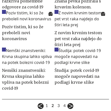
razkriva pomembne
Znana pevka pozirala s
odgovore za covid-19
krvavim kolenom.
Poziv tistim, ki so že
preboleli novi
Z novim krvnim testom
koronavirus
pet vrst raka najdejo do
štiri leta prej
Nemški znanstveniki:
Študija: potek covid-19
Krvna skupina lahko
mogoče napovedati na
vpliva na potek bolezni
podlagi krvne slike
covid-19
1
2
3
4