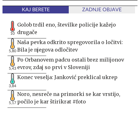
KAJ BERETE
ZADNJE OBJAVE
Golob trdil eno, številke policije kažejo
drugače
10
Naša pevka odkrito spregovorila o ločitvi:
Bila je njegova odločitev
5,80
Po Orbanovem padcu ostali brez milijonov
evrov, zdaj so prvi v Sloveniji
5,43
Konec veselja: Janković preklical ukrep
3,84
Noro, nesreče na primorki se kar vrstijo,
počilo je kar štirikrat #foto
5,17