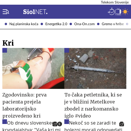
Telekom Slovenije
Naj planinska koča
Energetika 2.0
Ona-On.com
Gremo v hribe
Kri
Zgodovinsko: prva
To čaka petletnika, ki se
pacienta prejela
je v bližini Metelkove
laboratorijsko
zbodel z narkomansko
proizvedeno kri
iglo #video