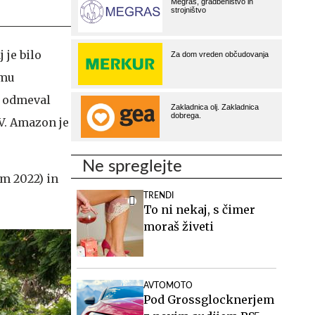
 je bilo
emu
e odmeval
V. Amazon je
Ne spreglejte
om 2022) in
TRENDI
To ni nekaj, s čimer
moraš živeti
AVTOMOTO
Pod Grossglocknerjem