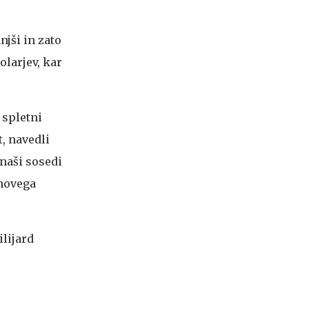
njši in zato
olarjev, kar
 spletni
, navedli
 naši sosedi
onovega
ilijard