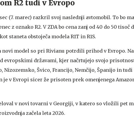
om R2 tudi v Evropo
ec (7. marec) razkril svoj naslednji avtomobil. To bo ma
renec z oznako R2. V ZDA bo cena zanj od 40 do 50 tisoč d
, kot staneta obstoječa modela R1T in R1S.
 novi model so pri Rivianu potrdili prihod v Evropo. Na
d evropskimi državami, kjer načrtujejo svojo prisotnost
jo, Nizozemsko, Švico, Francijo, Nemčijo, Španijo in tudi
vian je v Evropi sicer že prisoten prek omenjenega Amaz
oval v novi tovarni v Georgiji, v katero so vložili pet m
roizvodnja začela leta 2026.