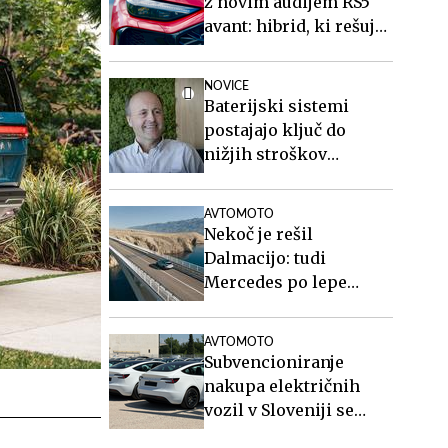
z novim audijem RS5
avant: hibrid, ki rešuje
športne karavane
NOVICE
Baterijski sistemi
postajajo ključ do
nižjih stroškov
elektrike v podjetjih
AVTOMOTO
Nekoč je rešil
Dalmacijo: tudi
Mercedes po lepe
posnetke na Paški
most #video
AVTOMOTO
Subvencioniranje
nakupa električnih
vozil v Sloveniji se
končuje, kaj sledi?