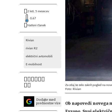
2 leti, 5 mesecev
0,67
Natisni članek
Rivian
rivian R2
električni avtomobili
E-mobilnost
Za zdaj še zelo zakrit pogled na nove
Foto: Rivian
Dodajte med
Ob napovedi novega m
prednostne vire
Evropo. Svoj električn