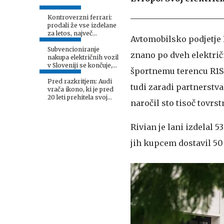
Kontroverzni ferrari:
prodali že vse izdelane
za letos, največ
Avtomobilsko podjetje R
zanimanja med Kitajci
Subvencioniranje
znano po dveh električ
nakupa električnih vozil
v Sloveniji se končuje,
športnemu terencu R1S. 
kaj sledi?
Pred razkritjem: Audi
tudi zaradi partnerstv
vrača ikono, ki je pred
20 leti prehitela svoj
naročil sto tisoč tovrst
čas
Rivian je lani izdelal 
jih kupcem dostavil 50 