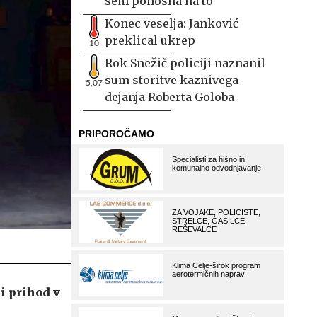
sem ponosna na to
Konec veselja: Janković
preklical ukrep
10
Rok Snežič policiji naznanil
sum storitve kaznivega
5,07
dejanja Roberta Goloba
i prihod v