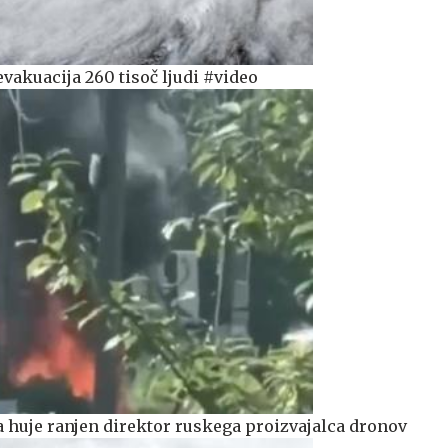
 evakuacija 260 tisoč ljudi #video
a huje ranjen direktor ruskega proizvajalca dronov