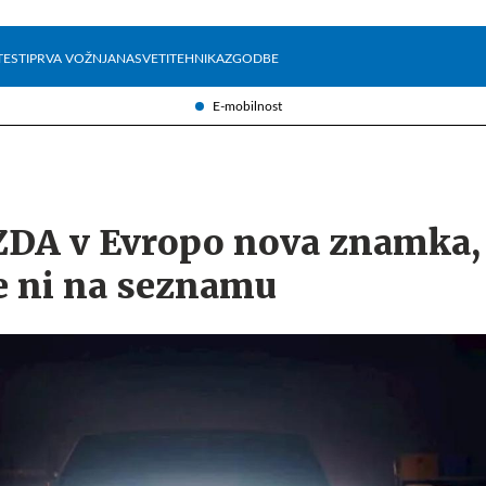
Želite prejemati e-novice?
Uživajmo pametno
TESTI
PRVA VOŽNJA
NASVETI
TEHNIKA
ZGODBE
E-mobilnost
 ZDA v Evropo nova znamka,
e ni na seznamu