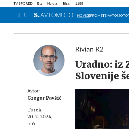
Info in obvestila
Tehnik
TV SPORED
Bizi
Najdi.si
Itis.si
1188
NOVICE
PROMET
E-AVTOMOTO
Rivian R2
Uradno: iz
Slovenije š
Avtor:
Gregor Pavšič
Torek,
20. 2. 2024,
5.55