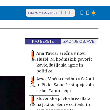
TELEKOM SLOVENIJE
KAJ BERETE
ZADNJE OBJAVE
Ana Tavčar srečna v novi
službi: Ni hodniških govoric,
8,00
kavic, šušljanja, igric in
politike
Arso: Močna nevihta v Sežani
in Pivki. Samo še stopnjevalo
7,42
se bo. #animacija
Slovenska pevka brez dlake
na jeziku: Sem v celibatu in
7,08