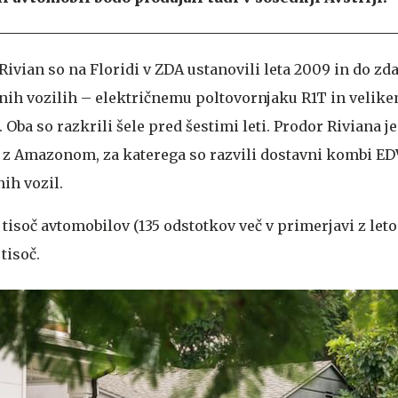
ivian so na Floridi v ZDA ustanovili leta 2009 in do zdaj
nih vozilih – električnemu poltovornjaku R1T in velik
Oba so razkrili šele pred šestimi leti. Prodor Riviana j
a z Amazonom, za katerega so razvili dostavni kombi ED
nih vozil.
53 tisoč avtomobilov (135 odstotkov več v primerjavi z let
tisoč.