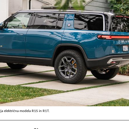
čja električna modela R1S in R1T.