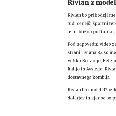
Rivian z model
Rivian bo prihodnji mes
tudi cenejši športni te
je približno pol toliko
Pod napovedni video za
strani riviana R2 so me
Veliko Britanijo, Belgi
Italijo in Avstrijo. Ri
dostavnega kombija.
Rivian bo model R2 izdel
dolarjev in kjer se bo p