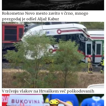
Rokometno Novo mesto zavito v črno, mnogo
prezgodaj je odšel Aljaž Kabur
V trčenju vlakov na Hrvaškem več poškodovanih