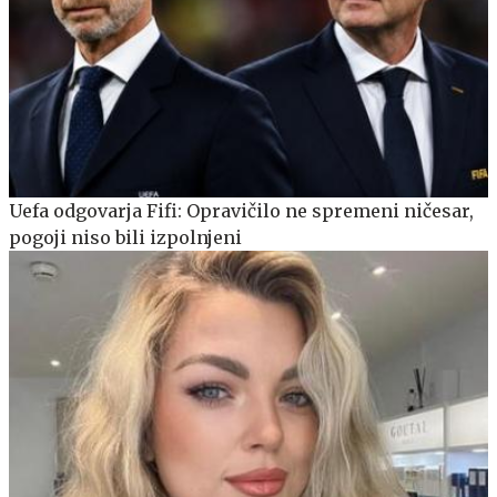
Uefa odgovarja Fifi: Opravičilo ne spremeni ničesar,
pogoji niso bili izpolnjeni