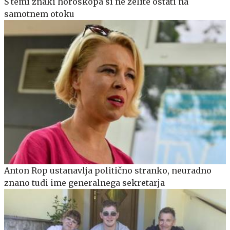
S temi znaki horoskopa si ne želite ostati na
samotnem otoku
Anton Rop ustanavlja politično stranko, neuradno
znano tudi ime generalnega sekretarja