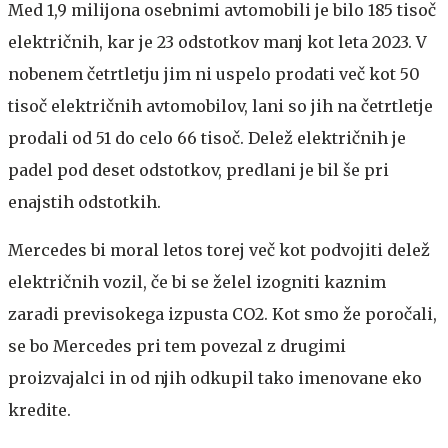
Med 1,9 milijona osebnimi avtomobili je bilo 185 tisoč
električnih, kar je 23 odstotkov manj kot leta 2023. V
nobenem četrtletju jim ni uspelo prodati več kot 50
tisoč električnih avtomobilov, lani so jih na četrtletje
prodali od 51 do celo 66 tisoč. Delež električnih je
padel pod deset odstotkov, predlani je bil še pri
enajstih odstotkih.
Mercedes bi moral letos torej več kot podvojiti delež
električnih vozil, če bi se želel izogniti kaznim
zaradi previsokega izpusta CO2. Kot smo že poročali,
se bo Mercedes pri tem povezal z drugimi
proizvajalci in od njih odkupil tako imenovane eko
kredite.