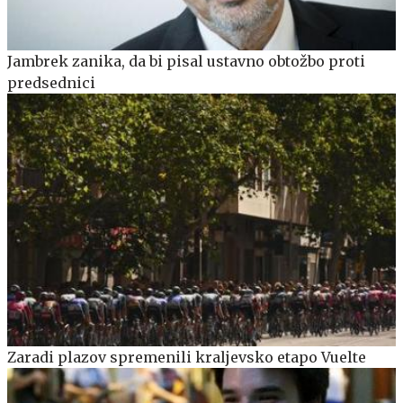
Jambrek zanika, da bi pisal ustavno obtožbo proti
predsednici
Zaradi plazov spremenili kraljevsko etapo Vuelte