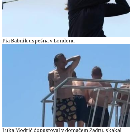
Pia Babnik uspešna v Londonu
Luka Modrić dopustoval v domačem Zadru, skakal