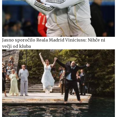
Jasno sporočilo Reala Madrid Viniciusu: Nihče ni
večji od kluba