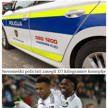
Novomeški policisti zasegli 177 kilogramov konoplje