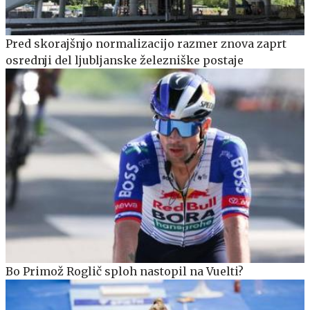
Pred skorajšnjo normalizacijo razmer znova zaprt
osrednji del ljubljanske železniške postaje
Bo Primož Roglič sploh nastopil na Vuelti?