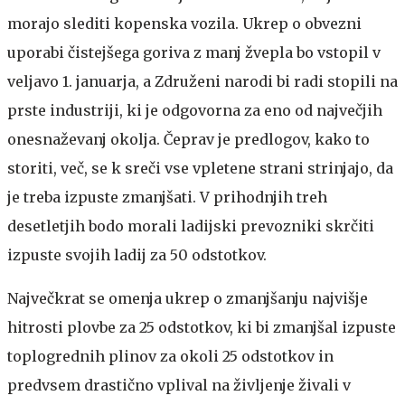
morajo slediti kopenska vozila. Ukrep o obvezni
uporabi čistejšega goriva z manj žvepla bo vstopil v
veljavo 1. januarja, a Združeni narodi bi radi stopili na
prste industriji, ki je odgovorna za eno od največjih
onesnaževanj okolja. Čeprav je predlogov, kako to
storiti, več, se k sreči vse vpletene strani strinjajo, da
je treba izpuste zmanjšati. V prihodnjih treh
desetletjih bodo morali ladijski prevozniki skrčiti
izpuste svojih ladij za 50 odstotkov.
Največkrat se omenja ukrep o zmanjšanju najvišje
hitrosti plovbe za 25 odstotkov, ki bi zmanjšal izpuste
toplogrednih plinov za okoli 25 odstotkov in
predvsem drastično vplival na življenje živali v