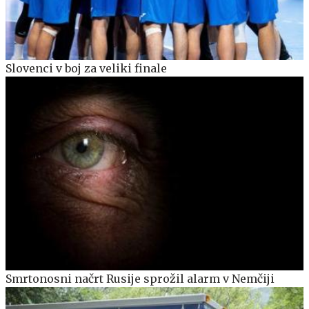
Slovenci v boj za veliki finale
Smrtonosni načrt Rusije sprožil alarm v Nemčiji