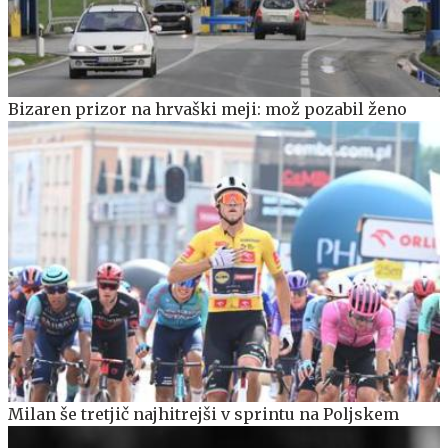
Bizaren prizor na hrvaški meji: mož pozabil ženo
Milan še tretjič najhitrejši v sprintu na Poljskem