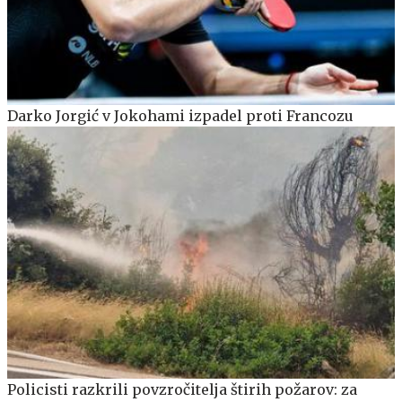
Darko Jorgić v Jokohami izpadel proti Francozu
Policisti razkrili povzročitelja štirih požarov: za