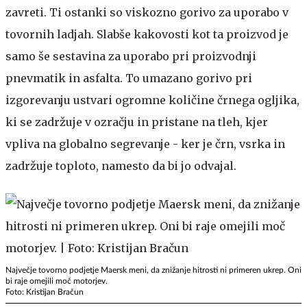
zavreti. Ti ostanki so viskozno gorivo za uporabo v
tovornih ladjah. Slabše kakovosti kot ta proizvod je
samo še sestavina za uporabo pri proizvodnji
pnevmatik in asfalta. To umazano gorivo pri
izgorevanju ustvari ogromne količine črnega ogljika,
ki se zadržuje v ozračju in pristane na tleh, kjer
vpliva na globalno segrevanje - ker je črn, vsrka in
zadržuje toploto, namesto da bi jo odvajal.
Največje tovorno podjetje Maersk meni, da znižanje hitrosti ni primeren ukrep. Oni
bi raje omejili moč motorjev.
Foto: Kristijan Bračun