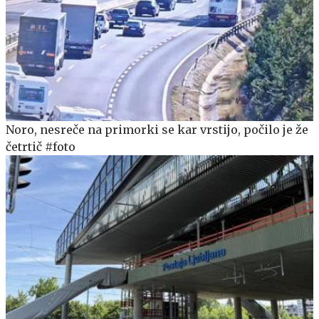
Noro, nesreče na primorki se kar vrstijo, počilo je že
četrtič #foto