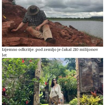
Izjemno odkritje: pod zemljo je čakal 210 milijonov
let