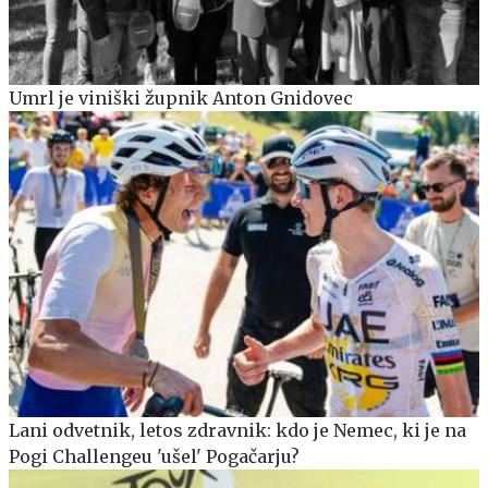
Umrl je viniški župnik Anton Gnidovec
Lani odvetnik, letos zdravnik: kdo je Nemec, ki je na
Pogi Challengeu 'ušel' Pogačarju?