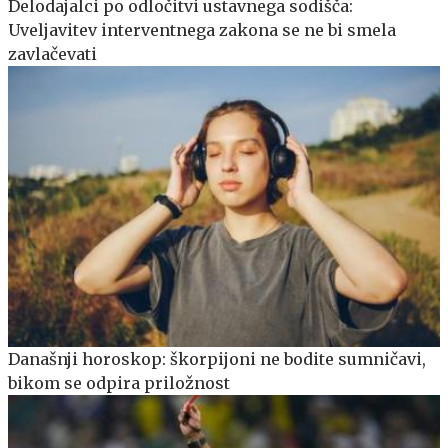
Delodajalci po odločitvi ustavnega sodišča:
Uveljavitev interventnega zakona se ne bi smela
zavlačevati
Današnji horoskop: škorpijoni ne bodite sumničavi,
bikom se odpira priložnost