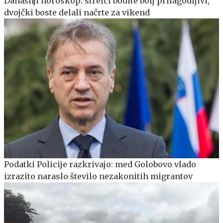
Današnji horoskop: strelci bodite bolj prilagodljivi,
dvojčki boste delali načrte za vikend
Podatki Policije razkrivajo: med Golobovo vlado
izrazito naraslo število nezakonitih migrantov