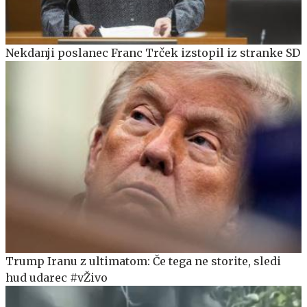
Nekdanji poslanec Franc Trček izstopil iz stranke SD
Trump Iranu z ultimatom: Če tega ne storite, sledi
hud udarec #vŽivo