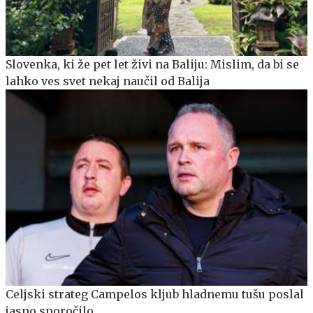
Slovenka, ki že pet let živi na Baliju: Mislim, da bi se
lahko ves svet nekaj naučil od Balija
Celjski strateg Campelos kljub hladnemu tušu poslal
jasno sporočilo