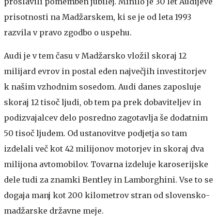
proslavili pomemben jubilej. Minilo je 30 let Audijeve
prisotnosti na Madžarskem, ki se je od leta 1993
razvila v pravo zgodbo o uspehu.
Audi je v tem času v Madžarsko vložil skoraj 12
milijard evrov in postal eden največjih investitorjev
k našim vzhodnim sosedom. Audi danes zaposluje
skoraj 12 tisoč ljudi, ob tem pa prek dobaviteljev in
podizvajalcev delo posredno zagotavlja še dodatnim
50 tisoč ljudem. Od ustanovitve podjetja so tam
izdelali več kot 42 milijonov motorjev in skoraj dva
milijona avtomobilov. Tovarna izdeluje karoserijske
dele tudi za znamki Bentley in Lamborghini. Vse to se
dogaja manj kot 200 kilometrov stran od slovensko-
madžarske državne meje.