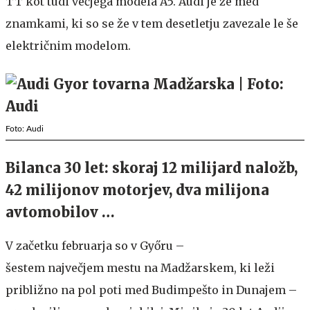
TT kot tudi večjega modela A5. Audi je že med
znamkami, ki so se že v tem desetletju zavezale le še
električnim modelom.
Foto: Audi
Bilanca 30 let: skoraj 12 milijard naložb,
42 milijonov motorjev, dva milijona
avtomobilov …
V začetku februarja so v Győru –
šestem največjem mestu na Madžarskem, ki leži
približno na pol poti med Budimpešto in Dunajem –