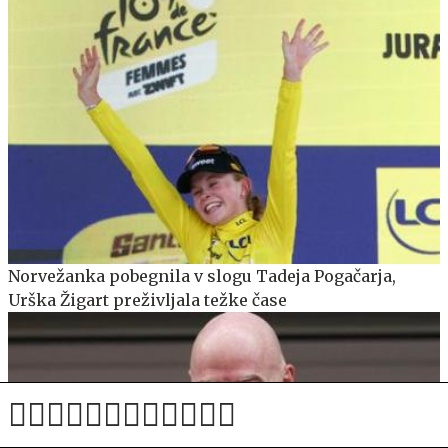
Norvežanka pobegnila v slogu Tadeja Pogačarja,
Urška Žigart preživljala težke čase