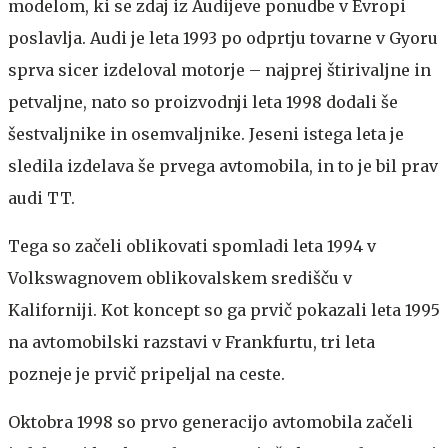
modelom, ki se zdaj iz Audijeve ponudbe v Evropi
poslavlja. Audi je leta 1993 po odprtju tovarne v Gyoru
sprva sicer izdeloval motorje – najprej štirivaljne in
petvaljne, nato so proizvodnji leta 1998 dodali še
šestvaljnike in osemvaljnike. Jeseni istega leta je
sledila izdelava še prvega avtomobila, in to je bil prav
audi TT.
Tega so začeli oblikovati spomladi leta 1994 v
Volkswagnovem oblikovalskem središču v
Kaliforniji. Kot koncept so ga prvič pokazali leta 1995
na avtomobilski razstavi v Frankfurtu, tri leta
pozneje je prvič pripeljal na ceste.
Oktobra 1998 so prvo generacijo avtomobila začeli