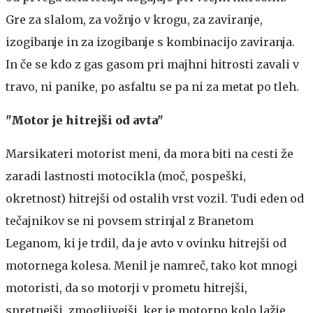
Gre za slalom, za vožnjo v krogu, za zaviranje,
izogibanje in za izogibanje s kombinacijo zaviranja.
In če se kdo z gas gasom pri majhni hitrosti zavali v
travo, ni panike, po asfaltu se pa ni za metat po tleh.
"Motor je hitrejši od avta"
Marsikateri motorist meni, da mora biti na cesti že
zaradi lastnosti motocikla (moč, pospeški,
okretnost) hitrejši od ostalih vrst vozil. Tudi eden od
tečajnikov se ni povsem strinjal z Branetom
Leganom, ki je trdil, da je avto v ovinku hitrejši od
motornega kolesa. Menil je namreč, tako kot mnogi
motoristi, da so motorji v prometu hitrejši,
spretnejši, zmogljivejši, ker je motorno kolo lažje,