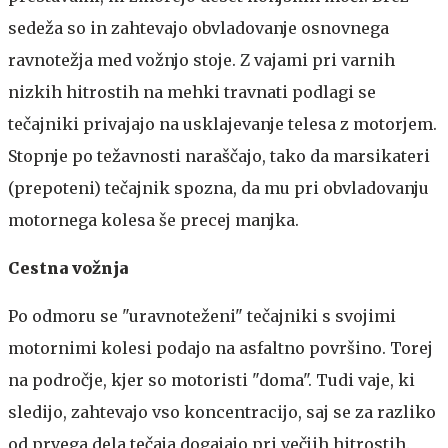
sedeža so in zahtevajo obvladovanje osnovnega
ravnotežja med vožnjo stoje. Z vajami pri varnih
nizkih hitrostih na mehki travnati podlagi se
tečajniki privajajo na usklajevanje telesa z motorjem.
Stopnje po težavnosti naraščajo, tako da marsikateri
(prepoteni) tečajnik spozna, da mu pri obvladovanju
motornega kolesa še precej manjka.
Cestna vožnja
Po odmoru se "uravnoteženi" tečajniki s svojimi
motornimi kolesi podajo na asfaltno površino. Torej
na področje, kjer so motoristi "doma". Tudi vaje, ki
sledijo, zahtevajo vso koncentracijo, saj se za razliko
od prvega dela tečaja dogajajo pri večjih hitrostih.