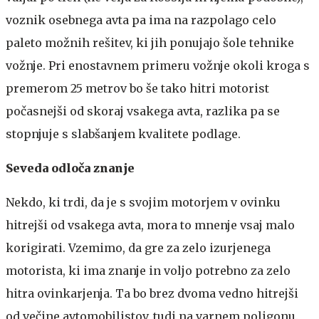
voznik osebnega avta pa ima na razpolago celo
paleto možnih rešitev, ki jih ponujajo šole tehnike
vožnje. Pri enostavnem primeru vožnje okoli kroga s
premerom 25 metrov bo še tako hitri motorist
počasnejši od skoraj vsakega avta, razlika pa se
stopnjuje s slabšanjem kvalitete podlage.
Seveda odloča znanje
Nekdo, ki trdi, da je s svojim motorjem v ovinku
hitrejši od vsakega avta, mora to mnenje vsaj malo
korigirati. Vzemimo, da gre za zelo izurjenega
motorista, ki ima znanje in voljo potrebno za zelo
hitra ovinkarjenja. Ta bo brez dvoma vedno hitrejši
od večine avtomobilistov, tudi na varnem poligonu.