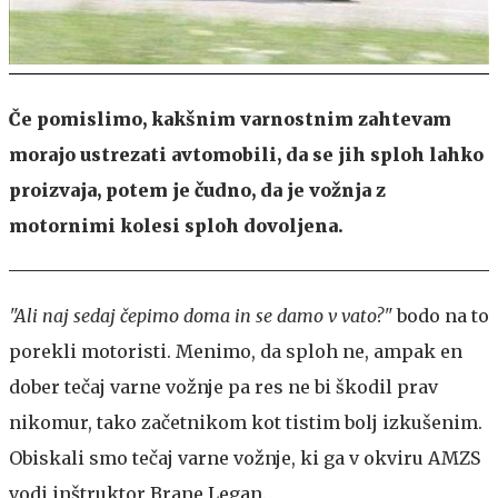
Če pomislimo, kakšnim varnostnim zahtevam
morajo ustrezati avtomobili, da se jih sploh lahko
proizvaja, potem je čudno, da je vožnja z
motornimi kolesi sploh dovoljena.
"Ali naj sedaj čepimo doma in se damo v vato?"
bodo na to
porekli motoristi. Menimo, da sploh ne, ampak en
dober tečaj varne vožnje pa res ne bi škodil prav
nikomur, tako začetnikom kot tistim bolj izkušenim.
Obiskali smo tečaj varne vožnje, ki ga v okviru AMZS
vodi inštruktor Brane Legan.