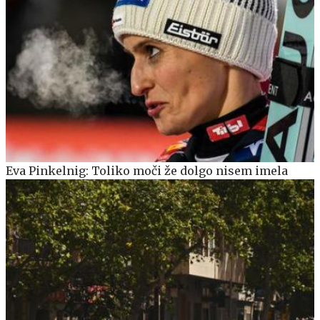
Eva Pinkelnig: Toliko moči že dolgo nisem imela