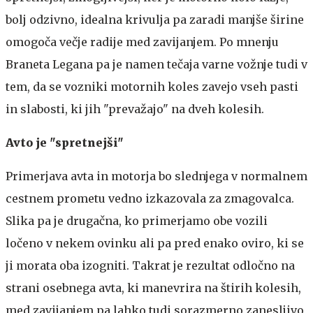
bolj odzivno, idealna krivulja pa zaradi manjše širine
omogoča večje radije med zavijanjem. Po mnenju
Braneta Legana pa je namen tečaja varne vožnje tudi v
tem, da se vozniki motornih koles zavejo vseh pasti
in slabosti, ki jih "prevažajo" na dveh kolesih.
Avto je "spretnejši"
Primerjava avta in motorja bo slednjega v normalnem
cestnem prometu vedno izkazovala za zmagovalca.
Slika pa je drugačna, ko primerjamo obe vozili
ločeno v nekem ovinku ali pa pred enako oviro, ki se
ji morata oba izogniti. Takrat je rezultat odločno na
strani osebnega avta, ki manevrira na štirih kolesih,
med zavijanjem pa lahko tudi sorazmerno zanesljivo