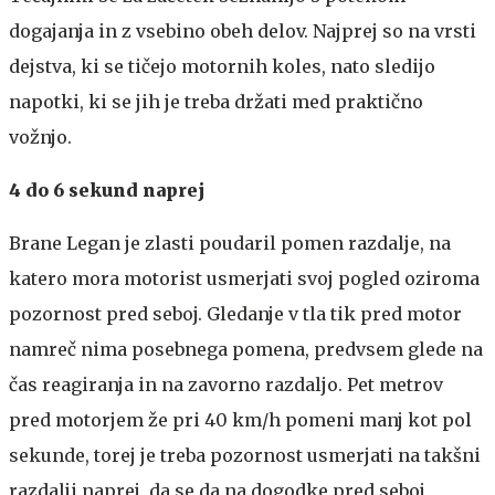
dogajanja in z vsebino obeh delov. Najprej so na vrsti
dejstva, ki se tičejo motornih koles, nato sledijo
napotki, ki se jih je treba držati med praktično
vožnjo.
4 do 6 sekund naprej
Brane Legan je zlasti poudaril pomen razdalje, na
katero mora motorist usmerjati svoj pogled oziroma
pozornost pred seboj. Gledanje v tla tik pred motor
namreč nima posebnega pomena, predvsem glede na
čas reagiranja in na zavorno razdaljo. Pet metrov
pred motorjem že pri 40 km/h pomeni manj kot pol
sekunde, torej je treba pozornost usmerjati na takšni
razdalji naprej, da se da na dogodke pred seboj