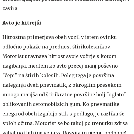
zavira.
Avto je hitrejši
Hitrostna primerjava obeh vozil v istem ovinku
odločno pokaže na prednost štirikolesnikov.
Motorist uravnava hitrost svoje vožnje s kotom
nagibanja, medtem ko avto precej manj poševno
"čepi" na štirih kolesih. Poleg tega je površina
naleganja dveh pnevmatik, z okroglim presekom,
mnogo manjša od štirikratne površine bolj "oglato"
oblikovanih avtomobilskih gum. Ko pnevmatike
enega od obeh izgubijo stik s podlago, je razlika še
sploh očitna. Motorist se bo takoj po trenutku zdrsa
valjal po tleh (ne velja za Rossija in njemu podobne),