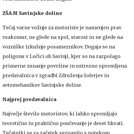
ZŠAM Savinjske doline
Tečaj varne vožnje za motoriste je namenjen prav
vsakomur, ne glede na spol, starost in ne glede na
vozniške izkušnje posameznikov. Dogaja se na
poligonu v Ločici ob Savinji, kjer so na razpolago
primerne zunanje površine in ustrezno opremljena
predavalnica v zgradbi Združenja šoferjev in
avtomehanikov Savinjske doline.
Najprej predavalnica
Največje število motoristov, ki lahko spremljajo
teoretično in praktično poučevanje je deset hkrati.
Tečajniki se za začetek seznanijo s potekom