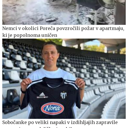
Nemci v okolici Poreča povzročili požar v apartmaju,
ki je popolnoma uničen
Sobočanke po veliki napaki v izdihljajih zapravile