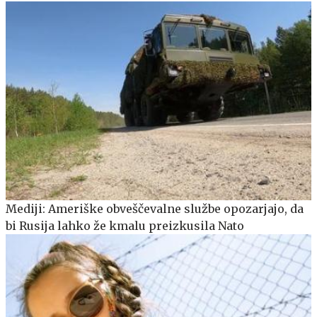
Mediji: Ameriške obveščevalne službe opozarjajo, da
bi Rusija lahko že kmalu preizkusila Nato