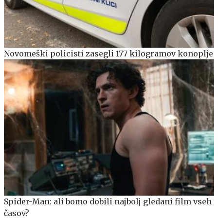
Novomeški policisti zasegli 177 kilogramov konoplje
Spider-Man: ali bomo dobili najbolj gledani film vseh
časov?