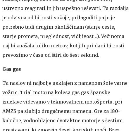
ustrezno reagirati in jih uspešno reševati. Ta razdalja
je odvisna od hitrosti vožnje, prilagoditi pa jo je
potrebno tudi drugim okoliščinam (stanje ceste,
stanje prometa, preglednost, vidljivost ...). Večinoma
naj bi znašala toliko metrov, kot jih pri dani hitrosti
prevozimo v času od štiri do šest sekund.
Gas gas
Ta naslov ni najbolje usklajen z namenom šole varne
vožnje. Trial motorna kolesa gas gas španske
izdelave videvamo v tekmovalnem motošportu, pri
AMZS pa služijo drugačnemu namenu. Gre za 180-
kubične, vodnohlajene dvotaktne motorje s šestimi
prestavami, ki zmorejo deset konjskih moči. Brez