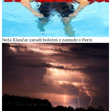
Neža Klančar zaradi bolezni z zamudo v Pariz