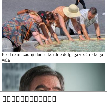
Pred nami zadnji dan rekordno dolgega vročinskega
vala