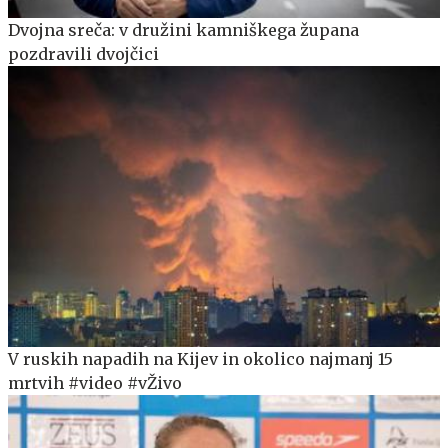
Dvojna sreča: v družini kamniškega župana
pozdravili dvojčici
V ruskih napadih na Kijev in okolico najmanj 15
mrtvih #video #vŽivo