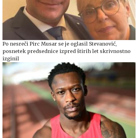
Po nesreči Pirc Musar se je oglasil Stevanović,
posnetek predsednice izpred štirih let skrivnostno
izginil