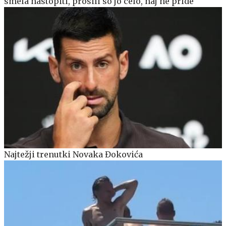
smela nastopiti, prosili so jo celo, naj ne pride
Najtežji trenutki Novaka Đokovića