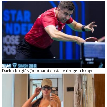
Darko Jorgić v Jokohami obstal v drugem krogu