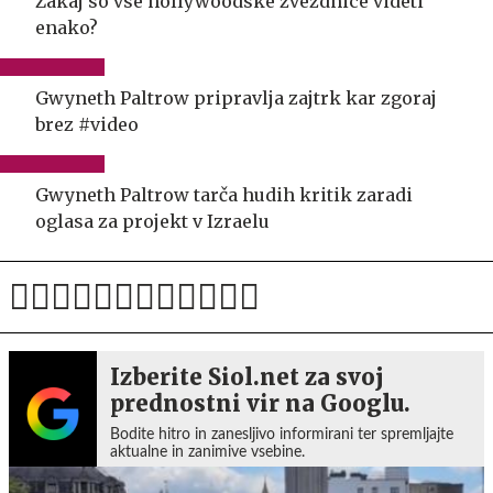
Zakaj so vse hollywoodske zvezdnice videti
enako?
Gwyneth Paltrow pripravlja zajtrk kar zgoraj
brez #video
Gwyneth Paltrow tarča hudih kritik zaradi
oglasa za projekt v Izraelu
Izberite Siol.net za svoj
prednostni vir na Googlu.
Bodite hitro in zanesljivo informirani ter spremljajte
aktualne in zanimive vsebine.