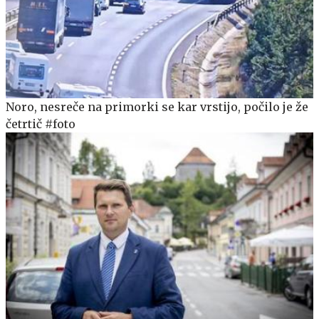
Noro, nesreče na primorki se kar vrstijo, počilo je že
četrtič #foto