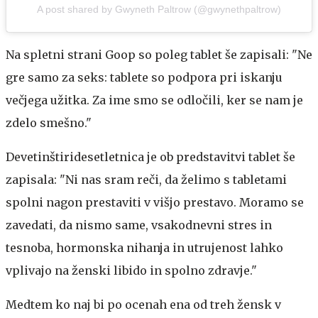
A post shared by Gwyneth Paltrow (@gwynethpaltrow)
Na spletni strani Goop so poleg tablet še zapisali: "Ne
gre samo za seks: tablete so podpora pri iskanju
večjega užitka. Za ime smo se odločili, ker se nam je
zdelo smešno."
Devetinštiridesetletnica je ob predstavitvi tablet še
zapisala: "Ni nas sram reči, da želimo s tabletami
spolni nagon prestaviti v višjo prestavo. Moramo se
zavedati, da nismo same, vsakodnevni stres in
tesnoba, hormonska nihanja in utrujenost lahko
vplivajo na ženski libido in spolno zdravje."
Medtem ko naj bi po ocenah ena od treh žensk v