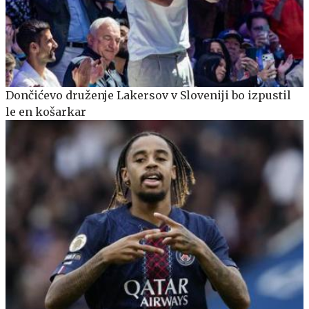
Dončićevo druženje Lakersov v Sloveniji bo izpustil
le en košarkar