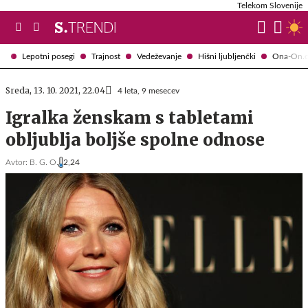
Telekom Slovenije
Lepotni posegi
Trajnost
Vedeževanje
Hišni ljubljenčki
Ona-On.
Sreda, 13. 10. 2021, 22.04
4 leta, 9 mesecev
Igralka ženskam s tabletami
obljublja boljše spolne odnose
Avtor:
B. G. O.
2,24