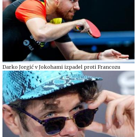
Darko Jorgić v Jokohami izpadel proti Francozu