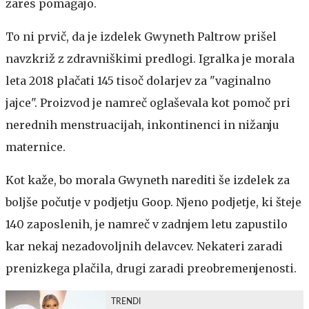
zares pomagajo.
To ni prvič, da je izdelek Gwyneth Paltrow prišel
navzkriž z zdravniškimi predlogi. Igralka je morala
leta 2018 plačati 145 tisoč dolarjev za "vaginalno
jajce". Proizvod je namreč oglaševala kot pomoč pri
nerednih menstruacijah, inkontinenci in nižanju
maternice.
Kot kaže, bo morala Gwyneth narediti še izdelek za
boljše počutje v podjetju Goop. Njeno podjetje, ki šteje
140 zaposlenih, je namreč v zadnjem letu zapustilo
kar nekaj nezadovoljnih delavcev. Nekateri zaradi
prenizkega plačila, drugi zaradi preobremenjenosti.
TRENDI