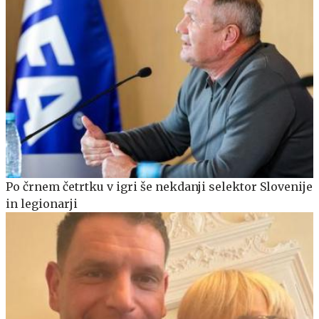
Po črnem četrtku v igri še nekdanji selektor Slovenije
in legionarji