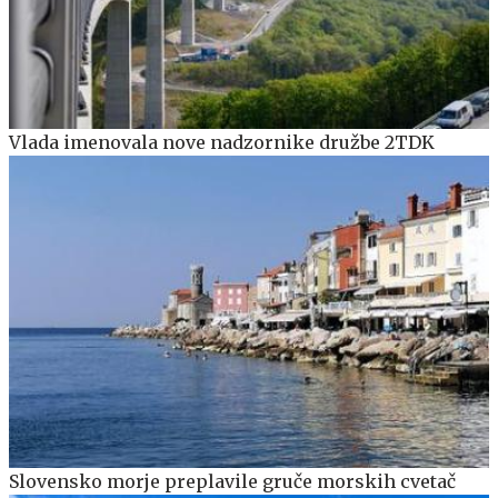
Vlada imenovala nove nadzornike družbe 2TDK
Slovensko morje preplavile gruče morskih cvetač