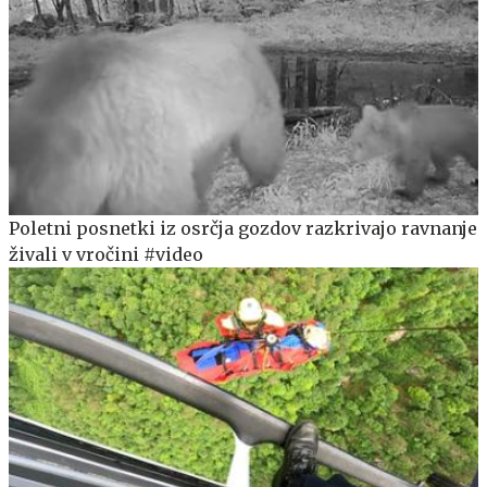
Poletni posnetki iz osrčja gozdov razkrivajo ravnanje
živali v vročini #video