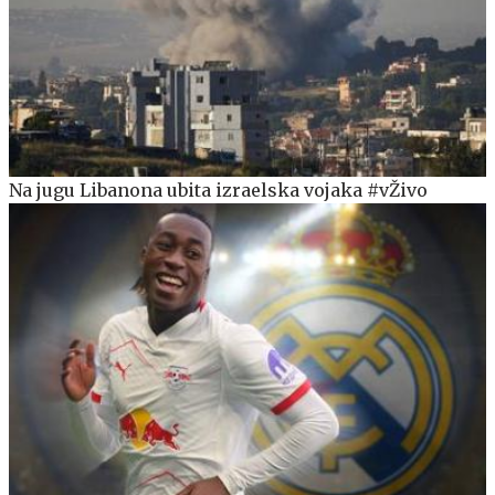
Na jugu Libanona ubita izraelska vojaka #vŽivo