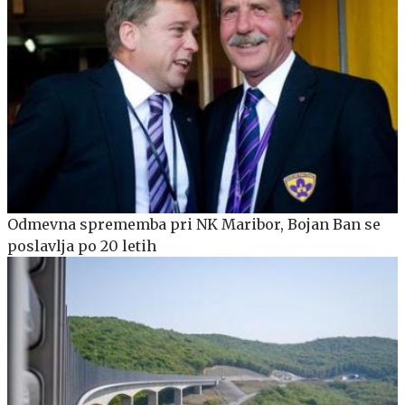
Odmevna sprememba pri NK Maribor, Bojan Ban se
poslavlja po 20 letih