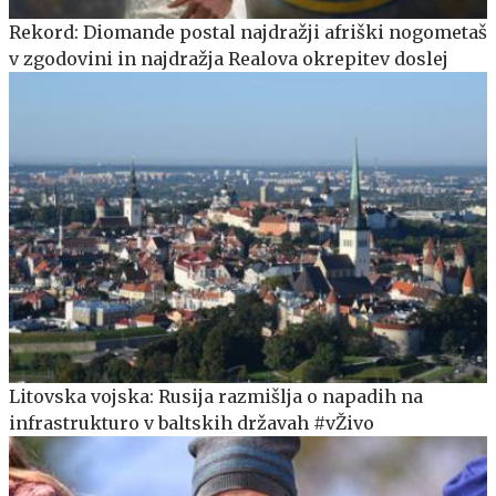
Rekord: Diomande postal najdražji afriški nogometaš
v zgodovini in najdražja Realova okrepitev doslej
Litovska vojska: Rusija razmišlja o napadih na
infrastrukturo v baltskih državah #vŽivo