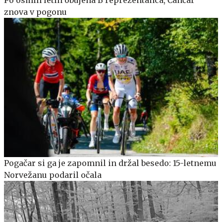
Po osmih letih obujena B reprezentanca, Čančar
znova v pogonu
Pogačar si ga je zapomnil in držal besedo: 15-letnemu
Norvežanu podaril očala