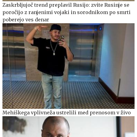
Zaskrbljujoč trend preplavil Rusijo: zvite Rusinje se
poročijo z ranjenimi vojaki in sorodnikom po smrti
poberejo ves denar
Mehiškega vplivneža ustrelili med prenosom v živo