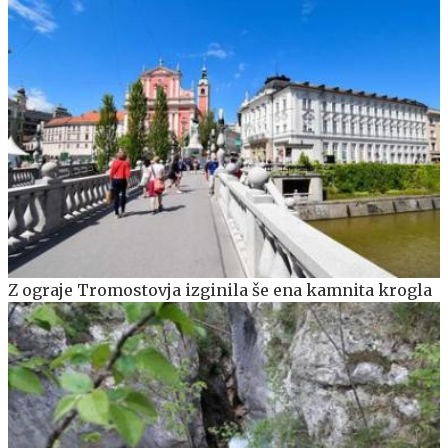
Z ograje Tromostovja izginila še ena kamnita krogla