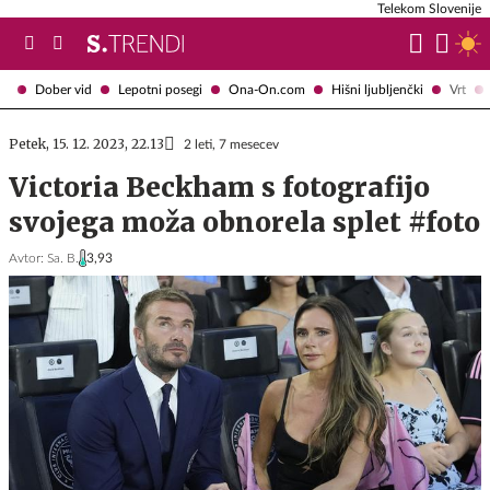
Telekom Slovenije
Dober vid
Lepotni posegi
Ona-On.com
Hišni ljubljenčki
Vrt
Petek, 15. 12. 2023, 22.13
2 leti, 7 mesecev
Victoria Beckham s fotografijo
svojega moža obnorela splet #foto
Avtor:
Sa. B.
3,93