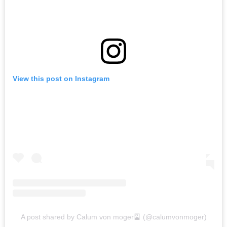
View this post on Instagram
A post shared by Calum von moger🎴 (@calumvonmoger)