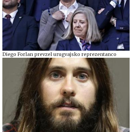
Diego Forlan prevzel urugvajsko reprezentanco