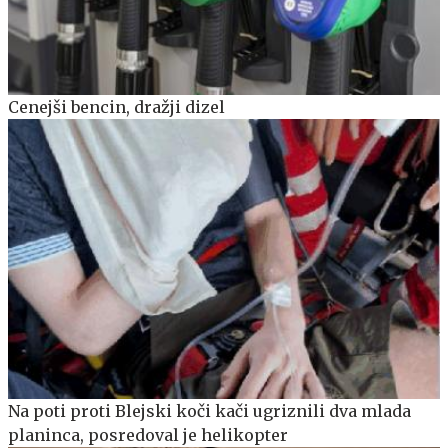
Cenejši bencin, dražji dizel
Na poti proti Blejski koči kači ugriznili dva mlada
planinca, posredoval je helikopter