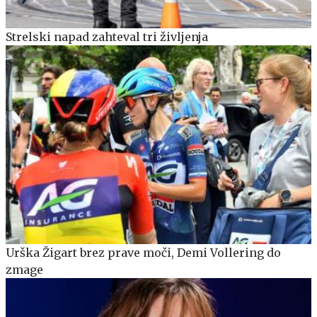
Strelski napad zahteval tri življenja
Urška Žigart brez prave moči, Demi Vollering do
zmage