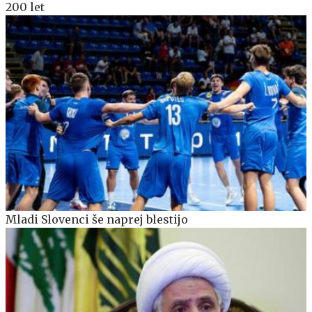
200 let
Mladi Slovenci še naprej blestijo