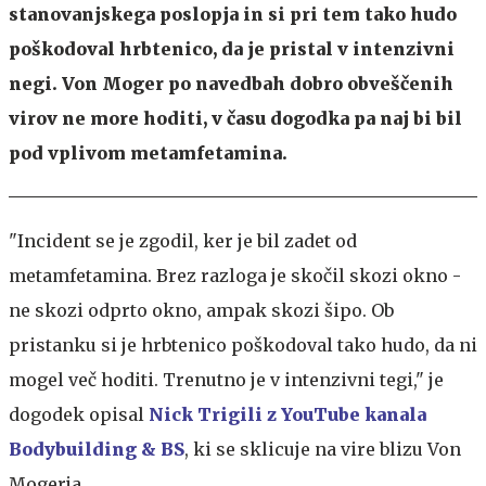
stanovanjskega poslopja in si pri tem tako hudo
poškodoval hrbtenico, da je pristal v intenzivni
negi. Von Moger po navedbah dobro obveščenih
virov ne more hoditi, v času dogodka pa naj bi bil
pod vplivom metamfetamina.
"Incident se je zgodil, ker je bil zadet od
metamfetamina. Brez razloga je skočil skozi okno -
ne skozi odprto okno, ampak skozi šipo. Ob
pristanku si je hrbtenico poškodoval tako hudo, da ni
mogel več hoditi. Trenutno je v intenzivni tegi," je
dogodek opisal
Nick Trigili z YouTube kanala
Bodybuilding & BS
, ki se sklicuje na vire blizu Von
Mogerja.