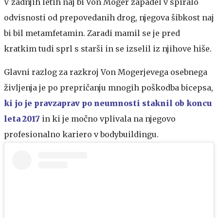
V zadnjih letih naj bi Von Moger zapadel v spiralo
odvisnosti od prepovedanih drog, njegova šibkost naj
bi bil metamfetamin. Zaradi mamil se je pred
kratkim tudi sprl s starši in se izselil iz njihove hiše.
Glavni razlog za razkroj Von Mogerjevega osebnega
življenja je po prepričanju mnogih poškodba bicepsa,
ki jo je pravzaprav po neumnosti staknil ob koncu
leta 2017
in ki je močno vplivala na njegovo
profesionalno kariero v bodybuildingu.