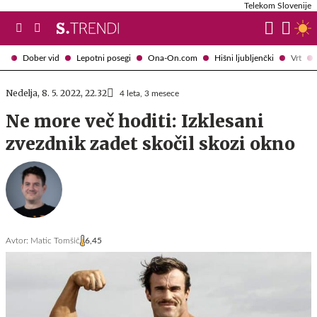
Telekom Slovenije
Dober vid
Lepotni posegi
Ona-On.com
Hišni ljubljenčki
Vrt
Nedelja, 8. 5. 2022, 22.32
4 leta, 3 mesece
Ne more več hoditi: Izklesani
zvezdnik zadet skočil skozi okno
Avtor:
Matic Tomšič
6,45