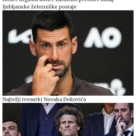
ljubljanske železniške postaje
Najtežji trenutki Novaka Đokovića