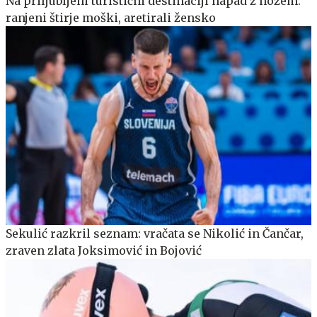
Na priljubljeni turistični destinaciji napad z nožem:
ranjeni štirje moški, aretirali žensko
Sekulić razkril seznam: vračata se Nikolić in Čančar,
zraven zlata Joksimović in Bojović