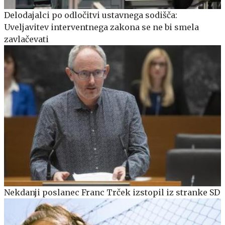
Delodajalci po odločitvi ustavnega sodišča:
Uveljavitev interventnega zakona se ne bi smela
zavlačevati
Nekdanji poslanec Franc Trček izstopil iz stranke SD