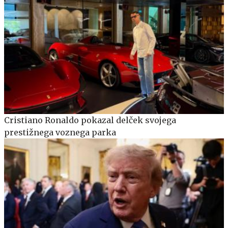
Cristiano Ronaldo pokazal delček svojega
prestižnega voznega parka