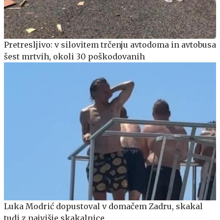
Pretresljivo: v silovitem trčenju avtodoma in avtobusa
šest mrtvih, okoli 30 poškodovanih
Luka Modrić dopustoval v domačem Zadru, skakal
tudi z najvišje skakalnice