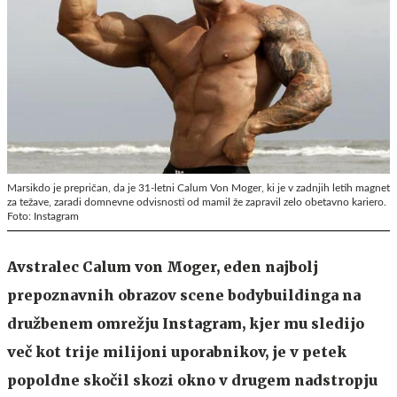
Marsikdo je prepričan, da je 31-letni Calum Von Moger, ki je v zadnjih letih magnet
za težave, zaradi domnevne odvisnosti od mamil že zapravil zelo obetavno kariero.
Foto: Instagram
Avstralec Calum von Moger, eden najbolj
prepoznavnih obrazov scene bodybuildinga na
družbenem omrežju Instagram, kjer mu sledijo
več kot trije milijoni uporabnikov, je v petek
popoldne skočil skozi okno v drugem nadstropju