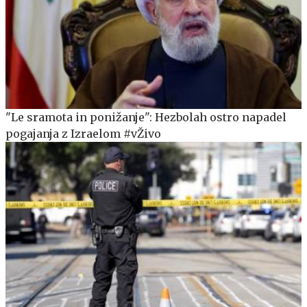
"Le sramota in ponižanje": Hezbolah ostro napadel
pogajanja z Izraelom #vŽivo