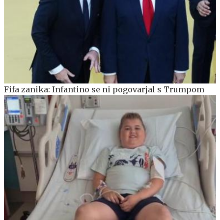
Fifa zanika: Infantino se ni pogovarjal s Trumpom