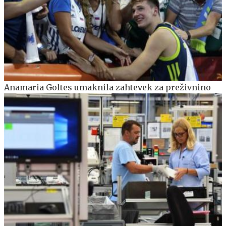
Anamaria Goltes umaknila zahtevek za preživnino