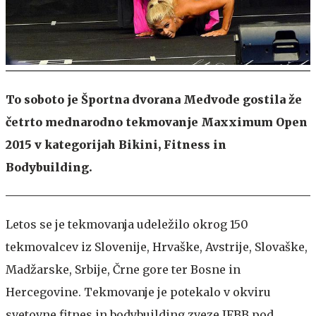
To soboto je Športna dvorana Medvode gostila že
četrto mednarodno tekmovanje Maxximum Open
2015 v kategorijah Bikini, Fitness in
Bodybuilding.
Letos se je tekmovanja udeležilo okrog 150
tekmovalcev iz Slovenije, Hrvaške, Avstrije, Slovaške,
Madžarske, Srbije, Črne gore ter Bosne in
Hercegovine. Tekmovanje je potekalo v okviru
svetovne fitnes in bodybuilding zveze IFBB pod