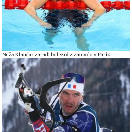
Neža Klančar zaradi bolezni z zamudo v Pariz