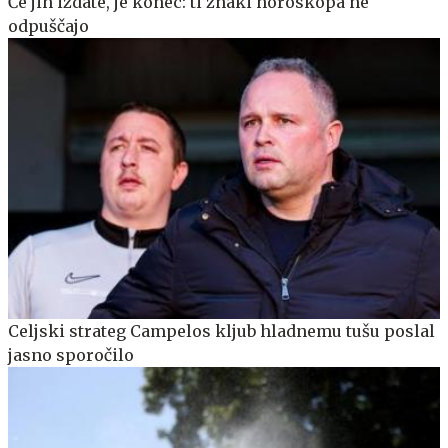
Če jih izdate, je konec: ti znaki horoskopa ne
odpuščajo
Celjski strateg Campelos kljub hladnemu tušu poslal
jasno sporočilo