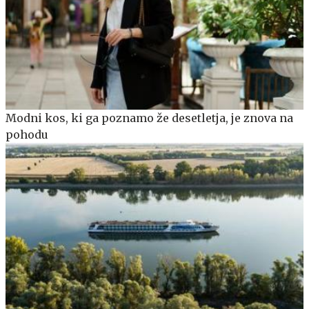
Modni kos, ki ga poznamo že desetletja, je znova na
pohodu