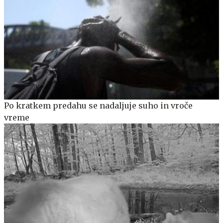
Po kratkem predahu se nadaljuje suho in vroče
vreme