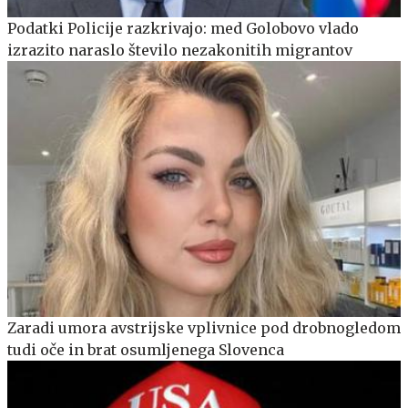
Podatki Policije razkrivajo: med Golobovo vlado
izrazito naraslo število nezakonitih migrantov
Zaradi umora avstrijske vplivnice pod drobnogledom
tudi oče in brat osumljenega Slovenca