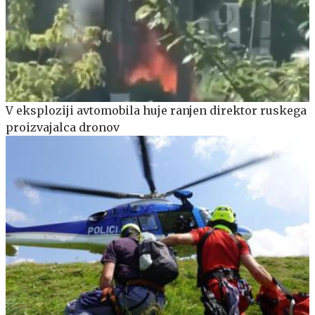
V eksploziji avtomobila huje ranjen direktor ruskega
proizvajalca dronov