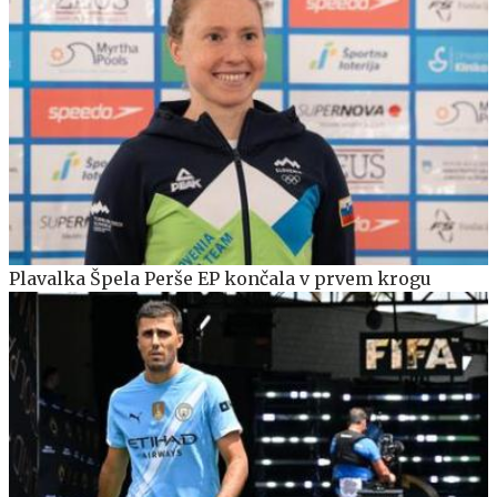
Plavalka Špela Perše EP končala v prvem krogu