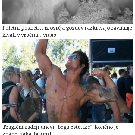
Poletni posnetki iz osrčja gozdov razkrivajo ravnanje
živali v vročini #video
Tragični zadnji dnevi "boga estetike": končno je
znano, zakaj je umrl