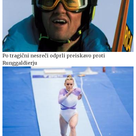
Po tragični nesreči odprli preiskavo proti
Runggaldierju