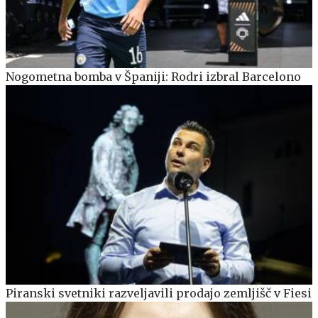
Nogometna bomba v Španiji: Rodri izbral Barcelono
Piranski svetniki razveljavili prodajo zemljišč v Fiesi