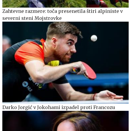
Zahtevne razmere: toča presenetila štiri alpiniste v
severni steni Mojstrovke
Darko Jorgić v Jokohami izpadel proti Francozu