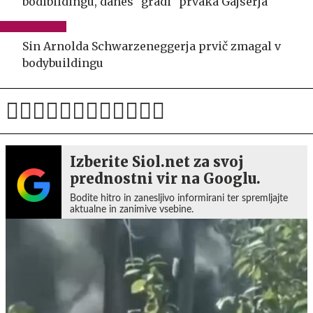
bodibildingu, danes "gradi" prvaka Gajserja
Sin Arnolda Schwarzeneggerja prvič zmagal v
bodybuildingu
Izberite Siol.net za svoj
prednostni vir na Googlu.
Bodite hitro in zanesljivo informirani ter spremljajte
aktualne in zanimive vsebine.