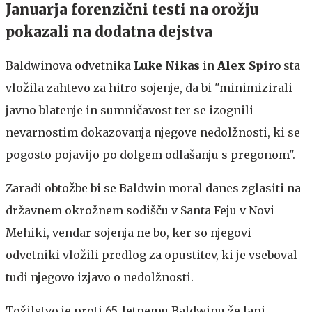
Januarja forenzični testi na orožju
pokazali na dodatna dejstva
Baldwinova odvetnika
Luke Nikas
in
Alex Spiro
sta
vložila zahtevo za hitro sojenje, da bi "minimizirali
javno blatenje in sumničavost ter se izognili
nevarnostim dokazovanja njegove nedolžnosti, ki se
pogosto pojavijo po dolgem odlašanju s pregonom".
Zaradi obtožbe bi se Baldwin moral danes zglasiti na
državnem okrožnem sodišču v Santa Feju v Novi
Mehiki, vendar sojenja ne bo, ker so njegovi
odvetniki vložili predlog za opustitev, ki je vseboval
tudi njegovo izjavo o nedolžnosti.
Tožilstvo je proti 65-letnemu Baldwinu že lani