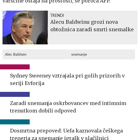
varščine ostaja na prostosti, še poroča AFP.
TRENDI
Alecu Baldwinu grozi nova
obtožnica zaradi smrti snemalke
Alec Baldwin
snemanje
Sydney Sweeney vztrajala pri golih prizorih v
seriji Evforija
Zaradi snemanja oskrbovancev med intimnim
trenutkom dobili odpoved
Dosmrtna prepoved: Uefa kaznovala češkega
trenerja za snemanje igralk v slačilnici