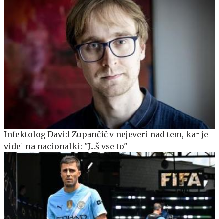
Infektolog David Zupančič v nejeveri nad tem, kar je
videl na nacionalki: "J...š vse to"