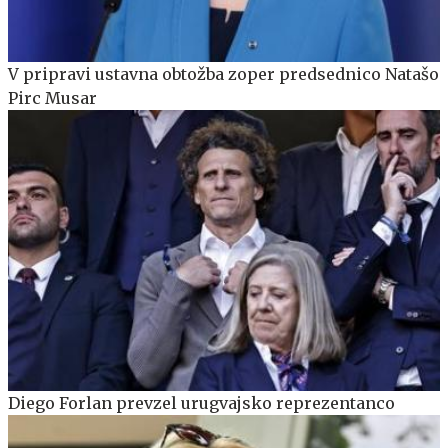
V pripravi ustavna obtožba zoper predsednico Natašo
Pirc Musar
Diego Forlan prevzel urugvajsko reprezentanco