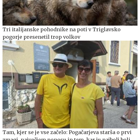
Tri italijanske pohodnike na poti v Triglavsko
pogorje presenetil trop volkov
Tam, kjer se je vse začelo: Pogačarjeva starša o prvi
zmagi, največjem ponosu in tem, kar ju najbolj boli