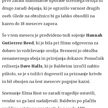
prvo zaradi malomarne uporabe strelnega orožja in
drugo zaradi dejanja, ki je ogrozilo varnost drugih
oseb. Glede na obtožnico bi ga lahko obsodili na
kazen do 18 mesecev zapora.
Še v tem mesecu je predvideno tudi sojenje
Hannah
Gutierrez-Reed
, ki je bila pri filmu odgovorna za
dobavo in vzdrževanje orožja. Bremeni jo obtožba
nenamernega uboja in prirejanja dokazov. Pomočnik
režiserja
Dave Halls
, ki je Baldwinu izročil nabito
pištolo, se je s tožilci dogovoril za priznanje krivde
in bil obsojen na šest mesecev pogojne kazni.
Snemanje filma Rust so zaradi tragedije ustavili,
vendar so ga lani nadaljevali. Baldwin po plačilu