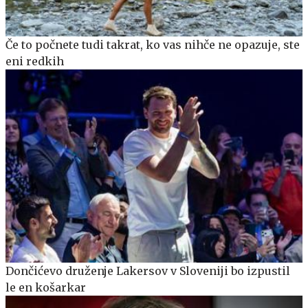
Če to počnete tudi takrat, ko vas nihče ne opazuje, ste
eni redkih
Dončićevo druženje Lakersov v Sloveniji bo izpustil
le en košarkar