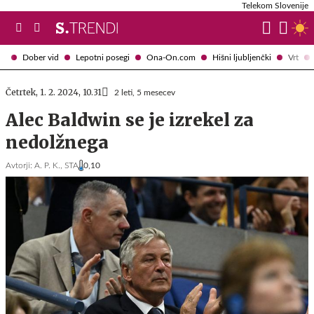
Telekom Slovenije
Dober vid
Lepotni posegi
Ona-On.com
Hišni ljubljenčki
Vrt
Četrtek, 1. 2. 2024, 10.31
2 leti, 5 mesecev
Alec Baldwin se je izrekel za
nedolžnega
Avtorji:
A. P. K.,
STA
0,10