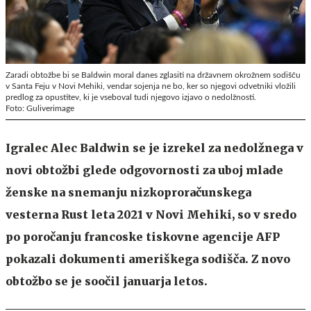
Zaradi obtožbe bi se Baldwin moral danes zglasiti na državnem okrožnem sodišču
v Santa Feju v Novi Mehiki, vendar sojenja ne bo, ker so njegovi odvetniki vložili
predlog za opustitev, ki je vseboval tudi njegovo izjavo o nedolžnosti.
Foto: Guliverimage
Igralec Alec Baldwin se je izrekel za nedolžnega v
novi obtožbi glede odgovornosti za uboj mlade
ženske na snemanju nizkoproračunskega
vesterna Rust leta 2021 v Novi Mehiki, so v sredo
po poročanju francoske tiskovne agencije AFP
pokazali dokumenti ameriškega sodišča. Z novo
obtožbo se je soočil januarja letos.