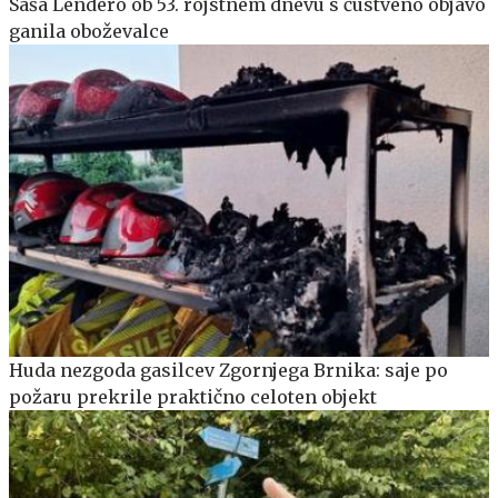
Saša Lendero ob 53. rojstnem dnevu s čustveno objavo
ganila oboževalce
Huda nezgoda gasilcev Zgornjega Brnika: saje po
požaru prekrile praktično celoten objekt