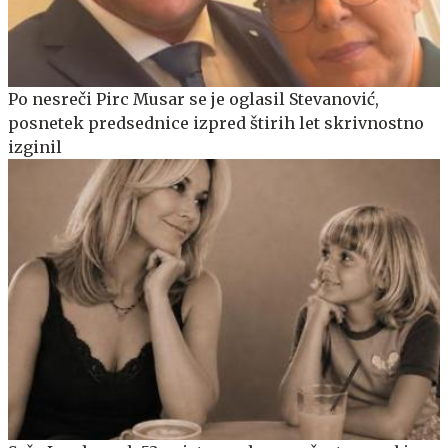
Po nesreči Pirc Musar se je oglasil Stevanović,
posnetek predsednice izpred štirih let skrivnostno
izginil