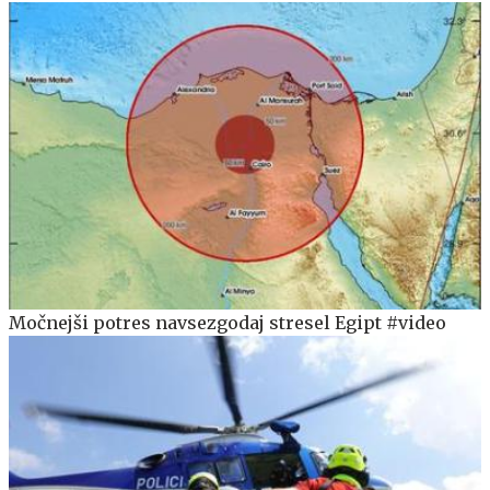
Močnejši potres navsezgodaj stresel Egipt #video