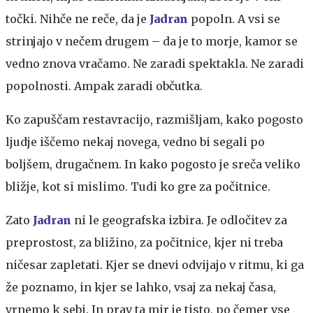
točki. Nihče ne reče, da je
Jadran
popoln. A vsi se
strinjajo v nečem drugem – da je to morje, kamor se
vedno znova vračamo. Ne zaradi spektakla. Ne zaradi
popolnosti. Ampak zaradi občutka.
Ko zapuščam restavracijo, razmišljam, kako pogosto
ljudje iščemo nekaj novega, vedno bi segali po
boljšem, drugačnem. In kako pogosto je sreča veliko
bližje, kot si mislimo. Tudi ko gre za počitnice.
Zato
Jadran
ni le geografska izbira. Je odločitev za
preprostost, za bližino, za počitnice, kjer ni treba
ničesar zapletati. Kjer se dnevi odvijajo v ritmu, ki ga
že poznamo, in kjer se lahko, vsaj za nekaj časa,
vrnemo k sebi. In prav ta mir je tisto, po čemer vse