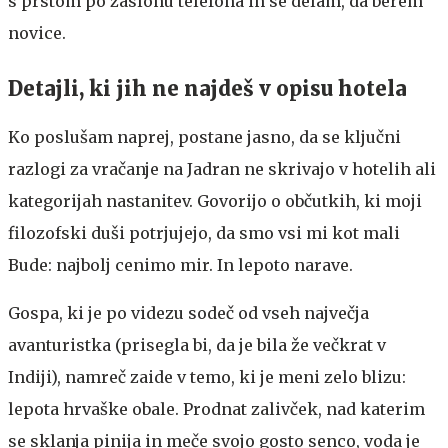
s prstom po zaslonu telefona in se delam, da berem
novice.
Detajli, ki jih ne najdeš v opisu hotela
Ko poslušam naprej, postane jasno, da se ključni
razlogi za vračanje na Jadran ne skrivajo v hotelih ali
kategorijah nastanitev. Govorijo o občutkih, ki moji
filozofski duši potrjujejo, da smo vsi mi kot mali
Bude: najbolj cenimo mir. In lepoto narave.
Gospa, ki je po videzu sodeč od vseh največja
avanturistka (prisegla bi, da je bila že večkrat v
Indiji), namreč zaide v temo, ki je meni zelo blizu:
lepota hrvaške obale. Prodnat zalivček, nad katerim
se sklanja pinija in meče svojo gosto senco, voda je