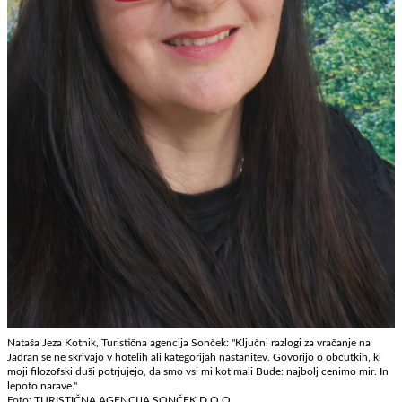
Nataša Jeza Kotnik, Turistična agencija Sonček: "Ključni razlogi za vračanje na
Jadran se ne skrivajo v hotelih ali kategorijah nastanitev. Govorijo o občutkih, ki
moji filozofski duši potrjujejo, da smo vsi mi kot mali Bude: najbolj cenimo mir. In
lepoto narave."
Foto: TURISTIČNA AGENCIJA SONČEK D.O.O.