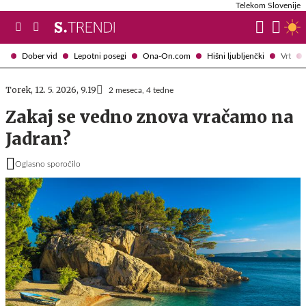
Telekom Slovenije
Dober vid
Lepotni posegi
Ona-On.com
Hišni ljubljenčki
Vrt
Torek, 12. 5. 2026, 9.19
2 meseca, 4 tedne
Zakaj se vedno znova vračamo na
Jadran?
Oglasno sporočilo