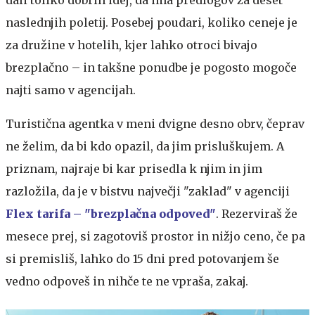
naslednjih poletij. Posebej poudari, koliko ceneje je
za družine v hotelih, kjer lahko otroci bivajo
brezplačno – in takšne ponudbe je pogosto mogoče
najti samo v agencijah.
Turistična agentka v meni dvigne desno obrv, čeprav
ne želim, da bi kdo opazil, da jim prisluškujem. A
priznam, najraje bi kar prisedla k njim in jim
razložila, da je v bistvu največji "zaklad" v agenciji
Flex tarifa – "brezplačna odpoved"
. Rezerviraš že
mesece prej, si zagotoviš prostor in nižjo ceno, če pa
si premisliš, lahko do 15 dni pred potovanjem še
vedno odpoveš in nihče te ne vpraša, zakaj.