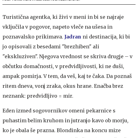
Turistična agentka, ki živi v meni in bi se najraje
vključila v pogovor, napeto vleče na ušesa in
poznavalsko prikimava.
Jadran
ni destinacija, ki bi
jo opisovali z besedami "brezhiben" ali
"ekskluziven". Njegova vrednost se skriva drugje – v
občutku domačnosti, v predvidljivosti, ki ne duši,
ampak pomirja. V tem, da veš, kaj te čaka. Da poznaš
ritem dneva, vonj zraka, okus hrane. Enačba brez
neznank: predvidljivo = mir.
Eden izmed sogovornikov omeni pekarnice s
puhastim belim kruhom in jutranjo kavo ob morju,
ko je obala še prazna. Blondinka na koncu mize