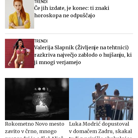
TRENDI
Če jih izdate, je konec: ti znaki
horoskopa ne odpuščajo
TRENDI
Valerija Slapnik (Življenje na tehtnici)
razkriva največjo zablodo o hujšanju, ki
ji mnogi verjamejo
Rokometno Novo mesto
Luka Modrić dopustoval
zavito v črno, mnogo
v domačem Zadru, skakal