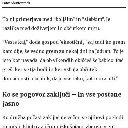
Foto: Shutterstock
To ni primerjava med “boljšim” in “slabšim”. Je
razlika med doživetjem in občutkom miru.
"Veste kaj," doda gospod 'eksotični', "saj tudi ko grem
kam dlje, še vedno grem za nekaj dni na Jadran. To je
isto kot navada, da ob vikendih obiščeš še babico. Pač
greš, ker se tja hodi in ker vzbuja občutek
domačnosti, občutek, da je vse tako, kot mora biti."
Ko se pogovor zaključi – in vse postane
jasno
Ko družba počasi zaključuje večer, se njihovi pogledi
in misli, kljub različnim izkušnjam, zberejo v eni