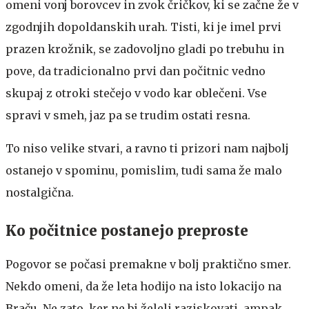
omeni vonj borovcev in zvok čričkov, ki se začne že v
zgodnjih dopoldanskih urah. Tisti, ki je imel prvi
prazen krožnik, se zadovoljno gladi po trebuhu in
pove, da tradicionalno prvi dan počitnic vedno
skupaj z otroki stečejo v vodo kar oblečeni. Vse
spravi v smeh, jaz pa se trudim ostati resna.
To niso velike stvari, a ravno ti prizori nam najbolj
ostanejo v spominu, pomislim, tudi sama že malo
nostalgična.
Ko počitnice postanejo preproste
Pogovor se počasi premakne v bolj praktično smer.
Nekdo omeni, da že leta hodijo na isto lokacijo na
Braču. Ne zato, ker ne bi želeli raziskovati, ampak