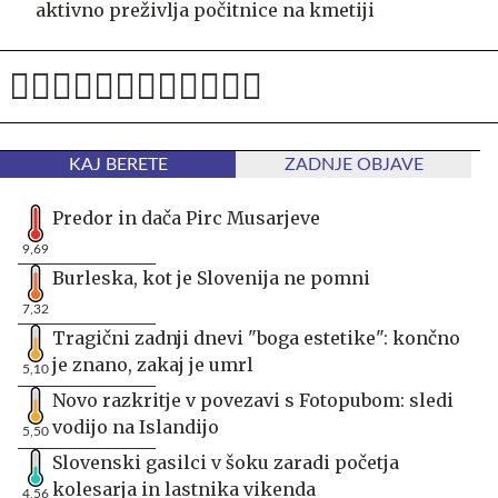
aktivno preživlja počitnice na kmetiji
KAJ BERETE
ZADNJE OBJAVE
Predor in dača Pirc Musarjeve
9,69
Burleska, kot je Slovenija ne pomni
7,32
Tragični zadnji dnevi "boga estetike": končno
je znano, zakaj je umrl
5,10
Novo razkritje v povezavi s Fotopubom: sledi
vodijo na Islandijo
5,50
Slovenski gasilci v šoku zaradi početja
kolesarja in lastnika vikenda
4,56