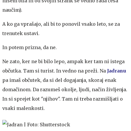
nisem bila in od svojih strank se vedno rada česa
naučim).
A ko ga vprašajo, ali bi to ponovil vsako leto, se za
trenutek ustavi.
In potem prizna, da ne.
Ne zato, ker ne bi bilo lepo, ampak ker tam ni istega
občutka. Tam si turist. In vedno na preži. Na
Jadranu
pa imaš občutek, da si del dogajanja, skoraj enak
domačinom. Da razumeš okolje, ljudi, način življenja.
In si sprejet kot "njihov". Tam ni treba razmišljati o
vsaki malenkosti.