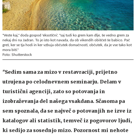
"Veste kaj," doda gospod 'eksotični', "saj tudi ko grem kam dlje, še vedno grem za
nekaj dni na Jadran. To je isto kot navada, da ob vikendih obiščeš še babico. Pač
greš, ker se tja hodi in ker vzbuja občutek domačnosti, občutek, da je vse tako kot
mora biti."
Foto: Shutterstock
"Sedim sama za mizo v restavraciji, prijetno
utrujena po celodnevnem seminarju. Delam v
turistični agenciji, zato so potovanja in
izobraževanja del našega vsakdana. Sčasoma pa
sem spoznala, da se največ o potovanjih ne izve iz
katalogov ali statistik, temveč iz pogovorov ljudi,
ki sedijo za sosednjo mizo. Pozornost mi nehote