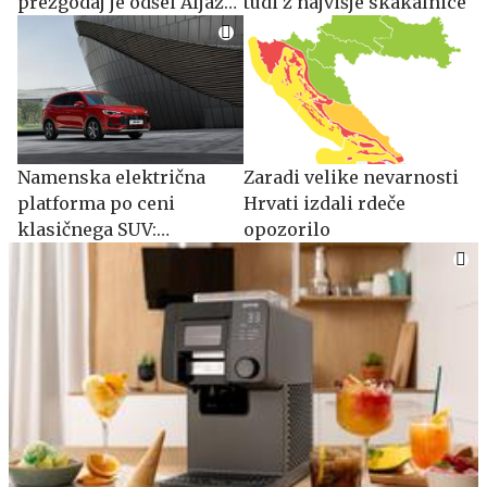
prezgodaj je odšel Aljaž
tudi z najvišje skakalnice
Kabur
Namenska električna
Zaradi velike nevarnosti
platforma po ceni
Hrvati izdali rdeče
klasičnega SUV:
opozorilo
spoznajte MG S5 EV