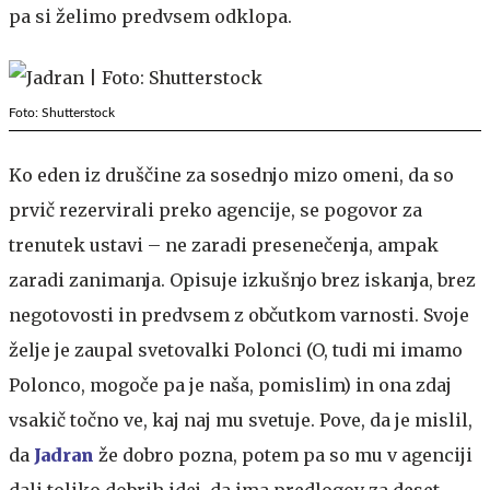
pa si želimo predvsem odklopa.
Foto: Shutterstock
Ko eden iz druščine za sosednjo mizo omeni, da so
prvič rezervirali preko agencije, se pogovor za
trenutek ustavi – ne zaradi presenečenja, ampak
zaradi zanimanja. Opisuje izkušnjo brez iskanja, brez
negotovosti in predvsem z občutkom varnosti. Svoje
želje je zaupal svetovalki Polonci (O, tudi mi imamo
Polonco, mogoče pa je naša, pomislim) in ona zdaj
vsakič točno ve, kaj naj mu svetuje. Pove, da je mislil,
da
Jadran
že dobro pozna, potem pa so mu v agenciji
dali toliko dobrih idej, da ima predlogov za deset