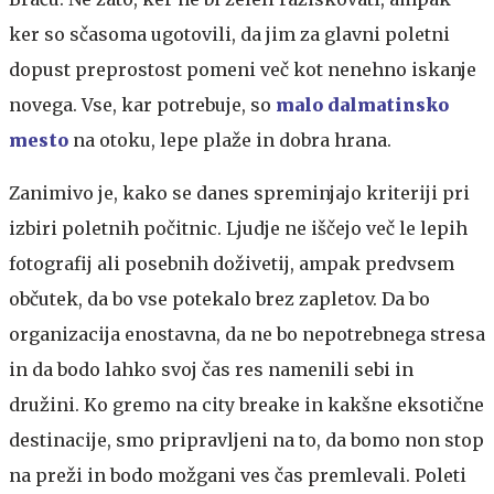
ker so sčasoma ugotovili, da jim za glavni poletni
dopust preprostost pomeni več kot nenehno iskanje
novega. Vse, kar potrebuje, so
malo dalmatinsko
mesto
na otoku, lepe plaže in dobra hrana.
Zanimivo je, kako se danes spreminjajo kriteriji pri
izbiri poletnih počitnic. Ljudje ne iščejo več le lepih
fotografij ali posebnih doživetij, ampak predvsem
občutek, da bo vse potekalo brez zapletov. Da bo
organizacija enostavna, da ne bo nepotrebnega stresa
in da bodo lahko svoj čas res namenili sebi in
družini. Ko gremo na city breake in kakšne eksotične
destinacije, smo pripravljeni na to, da bomo non stop
na preži in bodo možgani ves čas premlevali. Poleti