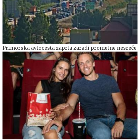
Primorska avtocesta zaprta zaradi prometne nesreče