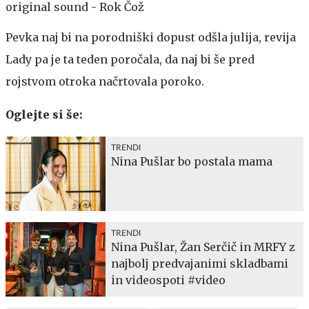
original sound - Rok Čož
Pevka naj bi na porodniški dopust odšla julija, revija
Lady pa je ta teden poročala, da naj bi še pred
rojstvom otroka načrtovala poroko.
Oglejte si še:
TRENDI
Nina Pušlar bo postala mama
TRENDI
Nina Pušlar, Žan Serčič in MRFY z
najbolj predvajanimi skladbami
in videospoti #video