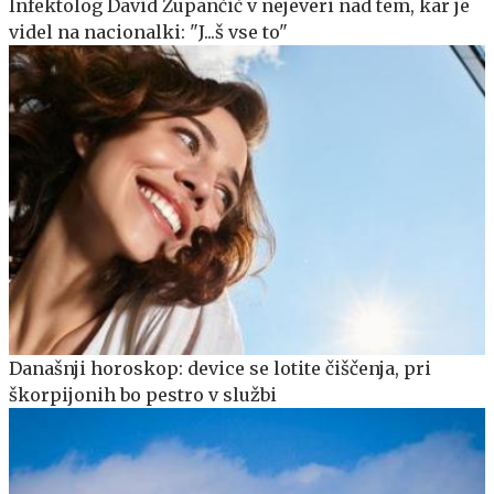
Infektolog David Zupančič v nejeveri nad tem, kar je
videl na nacionalki: "J...š vse to"
Današnji horoskop: device se lotite čiščenja, pri
škorpijonih bo pestro v službi