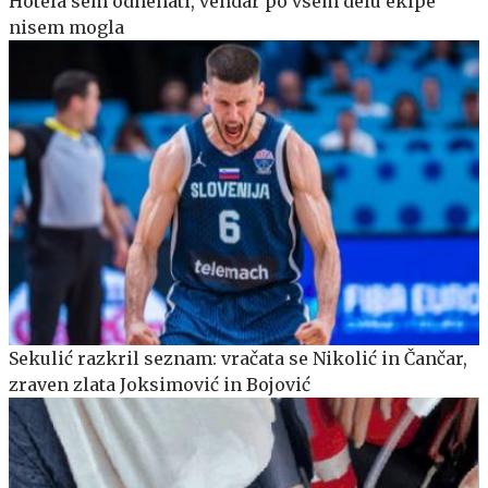
Hotela sem odnehati, vendar po vsem delu ekipe
nisem mogla
Sekulić razkril seznam: vračata se Nikolić in Čančar,
zraven zlata Joksimović in Bojović