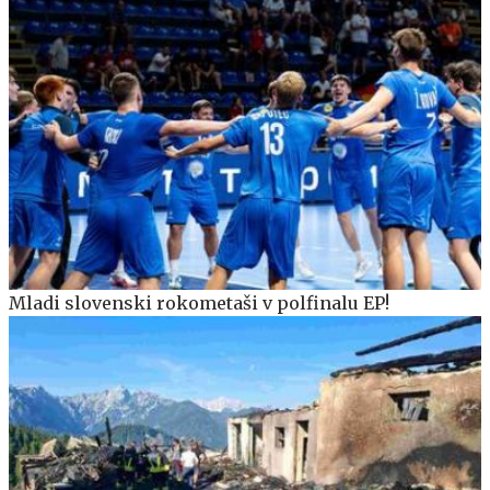
Mladi slovenski rokometaši v polfinalu EP!