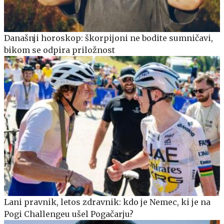
Današnji horoskop: škorpijoni ne bodite sumničavi,
bikom se odpira priložnost
Lani pravnik, letos zdravnik: kdo je Nemec, ki je na
Pogi Challengeu ušel Pogačarju?