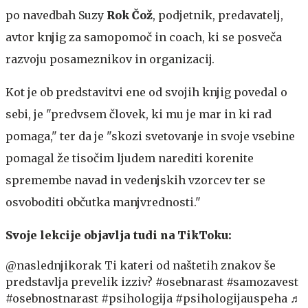
po navedbah Suzy
Rok Čož
, podjetnik, predavatelj,
avtor knjig za samopomoč in coach, ki se posveča
razvoju posameznikov in organizacij.
Kot je ob predstavitvi ene od svojih knjig povedal o
sebi, je "predvsem človek, ki mu je mar in ki rad
pomaga," ter da je "skozi svetovanje in svoje vsebine
pomagal že tisočim ljudem narediti korenite
spremembe navad in vedenjskih vzorcev ter se
osvoboditi občutka manjvrednosti."
Svoje lekcije objavlja tudi na TikToku:
@naslednjikorak
Ti kateri od naštetih znakov še
predstavlja prevelik izziv?
#osebnarast
#samozavest
#osebnostnarast
#psihologija
#psihologijauspeha
♬