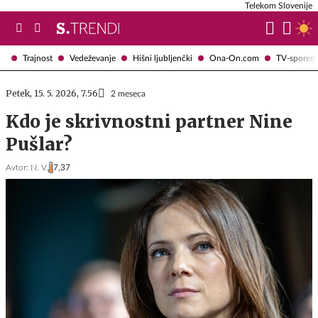
Telekom Slovenije
Trajnost
Vedeževanje
Hišni ljubljenčki
Ona-On.com
TV-spored
Petek, 15. 5. 2026, 7.56
2 meseca
Kdo je skrivnostni partner Nine
Pušlar?
Avtor:
N. V.
7,37