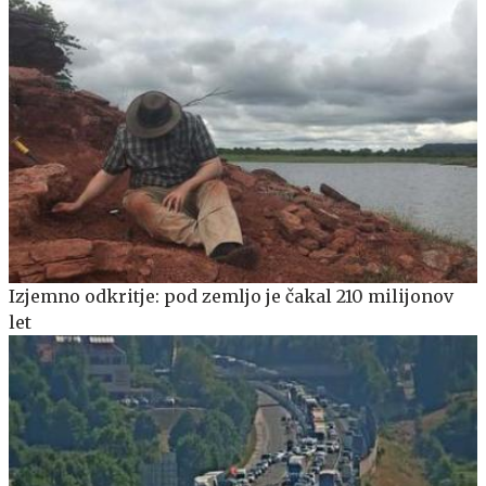
Izjemno odkritje: pod zemljo je čakal 210 milijonov
let