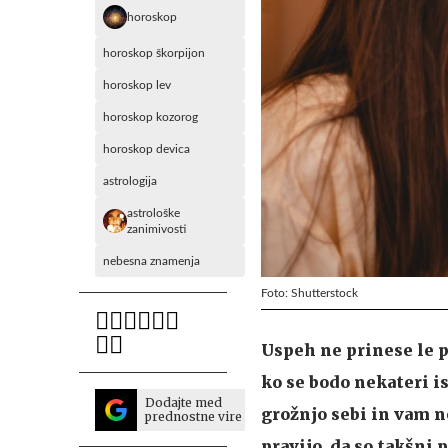
horoskop
horoskop škorpijon
horoskop lev
horoskop kozorog
horoskop devica
astrologija
astrološke
zanimivosti
nebesna znamenja
Foto: Shutterstock
Uspeh ne prinese le p
ko se bodo nekateri i
Dodajte med
grožnjo sebi in vam n
prednostne vire
pravijo, da so takšni