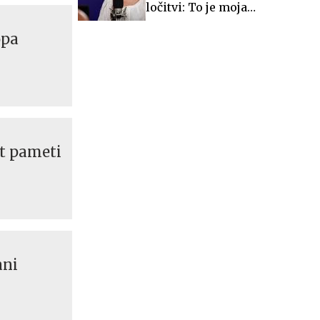
ločitvi: To je moja
življenjska rana #video
opa
t pameti
ani