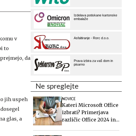
ekomu v
i to
sprejmejo, da
Ne spreglejte
to jih uspeh
NOVICE
Kateri Microsoft Office
 dosegel
izbrati? Primerjava
na glas, a
različic Office 2024 in
Office 2021.