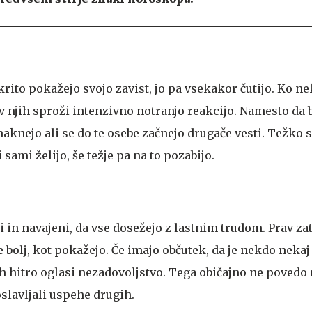
rito pokažejo svojo zavist, jo pa vsekakor čutijo. Ko n
o v njih sproži intenzivno notranjo reakcijo. Namesto da b
aknejo ali se do te osebe začnejo drugače vesti. Težko 
sami želijo, še težje pa na to pozabijo.
 in navajeni, da vse dosežejo z lastnim trudom. Prav za
bolj, kot pokažejo. Če imajo občutek, da je nekdo nekaj
njih hitro oglasi nezadovoljstvo. Tega običajno ne povedo 
slavljali uspehe drugih.