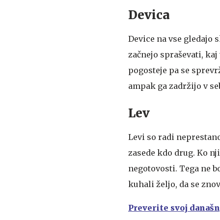
Devica
Device na vse gledajo 
začnejo spraševati, kaj 
pogosteje pa se sprevrž
ampak ga zadržijo v se
Lev
Levi so radi neprestano
zasede kdo drug. Ko nj
negotovosti. Tega ne bo
kuhali željo, da se zno
Preverite svoj današ