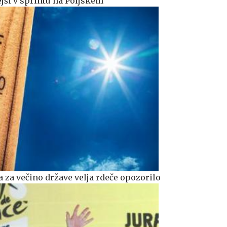
rejši v sprintu na Poljskem
 za večino države velja rdeče opozorilo