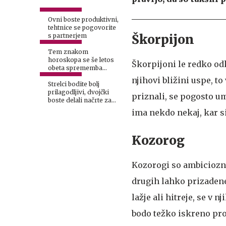
Ovni boste produktivni,
tehtnice se pogovorite
Škorpijon
s partnerjem
Tem znakom
horoskopa se še letos
Škorpijoni le redko odk
obeta sprememba
naslova
njihovi bližini uspe, t
Strelci bodite bolj
prilagodljivi, dvojčki
priznali, se pogosto um
boste delali načrte za
vikend
ima nekdo nekaj, kar si 
Kozorog
Kozorogi so ambiciozni
drugih lahko prizadene 
lažje ali hitreje, se v 
bodo težko iskreno pro