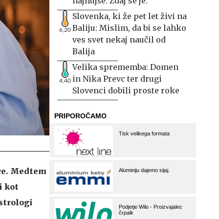
najhujše. Zdaj se je.
Slovenka, ki že pet let živi na
Baliju: Mislim, da bi se lahko
6,20
ves svet nekaj naučil od
Balija
Velika sprememba: Domen
in Nika Prevc ter drugi
4,40
Slovenci dobili proste roke
ice. Medtem
i kot
strologi