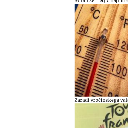
Milan še tretjič najhit
Zaradi vročinskega vala