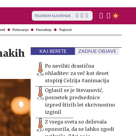
TELEKOM SLOVENIJE
red
Potovanja
Horoskop
Trajnost
znakih
KAJ BERETE
ZADNJE OBJAVE
Po nevihti drastična
ohladitev: za več kot deset
8,56
stopinj Celzija #animacija
Oglasil se je Stevanović,
posnetek predsednice
7,74
izpred štirih let skrivnostno
izginil
Z vsega sveta so deževala
opozorila, da se lahko zgodi
8,67