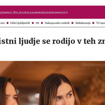
Želite prejemati e-novice?
Uživajmo pametno
A
ZDRAVO ŽIVLJENJE
KULINARIKA
DOM
ZANIMIVOSTI
com
Hišni ljubljenčki
Vrt
Nakupovalni vodnik
Vedeževanje
TV-spo
istni ljudje se rodijo v teh 