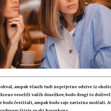
ohval, ampak včasih tudi neprijetne odzive iz okol
skreno veselili vaših dosežkov, bodo drugi to doživel
e bodo čestitali, ampak bodo raje zavistno molčali. A
 predvsem štirje znaki horoskopa.