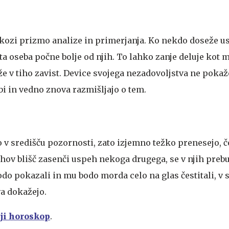
skozi prizmo analize in primerjanja. Ko nekdo doseže u
ta oseba počne bolje od njih. To lahko zanje deluje kot m
e v tiho zavist. Device svojega nezadovoljstva ne pokaž
bi in vedno znova razmišljajo o tem.
 v središču pozornosti, zato izjemno težko prenesejo, č
ihov blišč zasenči uspeh nekoga drugega, se v njih preb
do pokazali in mu bodo morda celo na glas čestitali, v 
va dokažejo.
nji horoskop
.