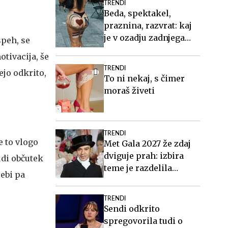
TRENDI
Beda, spektakel,
praznina, razvrat: kaj
je v ozadju zadnjega
speh, se
videospota Siddharte?
otivacija, še
TRENDI
ejo odkrito,
To ni nekaj, s čimer
moraš živeti
TRENDI
e to vlogo
Met Gala 2027 že zdaj
dviguje prah: izbira
udi občutek
teme je razdelila
sebi pa
javnost
TRENDI
Sendi odkrito
spregovorila tudi o