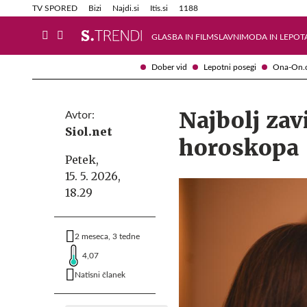
Info in obvestila
Tehnik
TV SPORED
Bizi
Najdi.si
Itis.si
1188
GLASBA IN FILM
SLAVNI
MODA IN LEPOT
Dober vid
Lepotni posegi
Ona-On.
Najbolj zav
Avtor:
Siol.net
horoskopa
Petek,
15. 5. 2026,
18.29
2 meseca, 3 tedne
4,07
Natisni članek