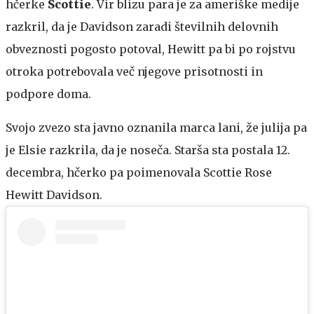
hčerke
Scottie
. Vir blizu para je za ameriške medije
razkril, da je Davidson zaradi številnih delovnih
obveznosti pogosto potoval, Hewitt pa bi po rojstvu
otroka potrebovala več njegove prisotnosti in
podpore doma.
Svojo zvezo sta javno oznanila marca lani, že julija pa
je Elsie razkrila, da je noseča. Starša sta postala 12.
decembra, hčerko pa poimenovala Scottie Rose
Hewitt Davidson.