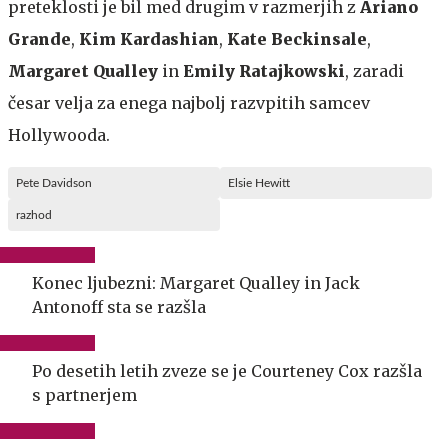
preteklosti je bil med drugim v razmerjih z
Ariano
Grande
,
Kim Kardashian
,
Kate Beckinsale
,
Margaret Qualley
in
Emily Ratajkowski
, zaradi
česar velja za enega najbolj razvpitih samcev
Hollywooda.
Pete Davidson
Elsie Hewitt
razhod
Konec ljubezni: Margaret Qualley in Jack
Antonoff sta se razšla
Po desetih letih zveze se je Courteney Cox razšla
s partnerjem