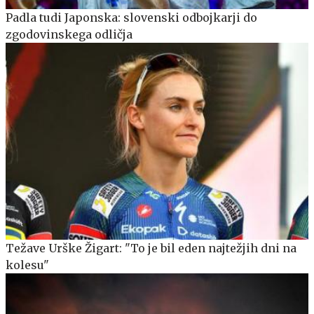
Padla tudi Japonska: slovenski odbojkarji do
zgodovinskega odličja
Težave Urške Žigart: "To je bil eden najtežjih dni na
kolesu"