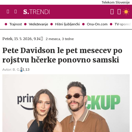
Telekom Slovenije
Trajnost
Vedeževanje
Hišni ljubljenčki
Ona-On.com
TV-spored
Petek, 15. 5. 2026, 9.14
2 meseca, 3 tedne
Pete Davidson le pet mesecev po
rojstvu hčerke ponovno samski
Avtor:
B. G.
1,13