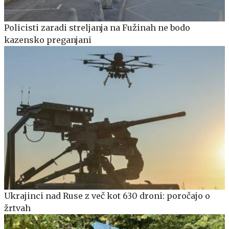
Policisti zaradi streljanja na Fužinah ne bodo
kazensko preganjani
Ukrajinci nad Ruse z več kot 630 droni: poročajo o
žrtvah