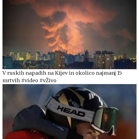
V ruskih napadih na Kijev in okolico najmanj 15
mrtvih #video #vŽivo