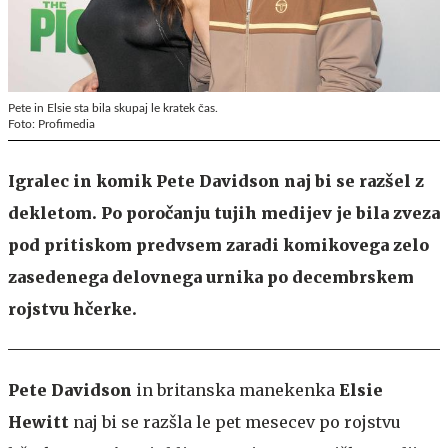
Pete in Elsie sta bila skupaj le kratek čas.
Foto: Profimedia
Igralec in komik Pete Davidson naj bi se razšel z
dekletom. Po poročanju tujih medijev je bila zveza
pod pritiskom predvsem zaradi komikovega zelo
zasedenega delovnega urnika po decembrskem
rojstvu hčerke.
Pete Davidson
in britanska manekenka
Elsie
Hewitt
naj bi se razšla le pet mesecev po rojstvu