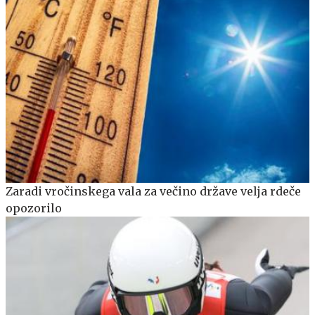
Zaradi vročinskega vala za večino države velja rdeče
opozorilo