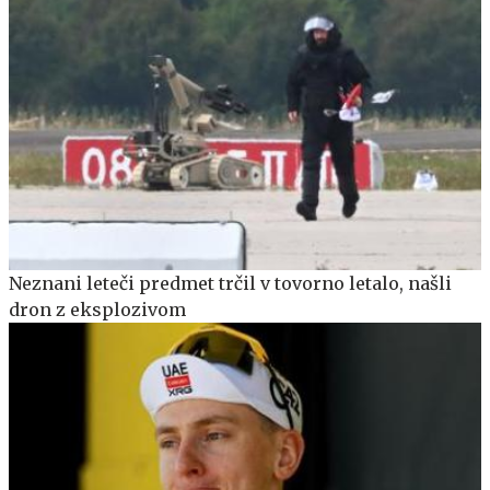
Neznani leteči predmet trčil v tovorno letalo, našli
dron z eksplozivom