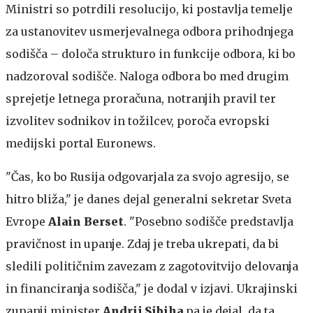
Ministri so potrdili resolucijo, ki postavlja temelje
za ustanovitev usmerjevalnega odbora prihodnjega
sodišča – določa strukturo in funkcije odbora, ki bo
nadzoroval sodišče. Naloga odbora bo med drugim
sprejetje letnega proračuna, notranjih pravil ter
izvolitev sodnikov in tožilcev, poroča evropski
medijski portal Euronews.
"Čas, ko bo Rusija odgovarjala za svojo agresijo, se
hitro bliža," je danes dejal generalni sekretar Sveta
Evrope
Alain Berset
. "Posebno sodišče predstavlja
pravičnost in upanje. Zdaj je treba ukrepati, da bi
sledili političnim zavezam z zagotovitvijo delovanja
in financiranja sodišča," je dodal v izjavi. Ukrajinski
zunanji minister
Andrij Sibiha
pa je dejal, da ta