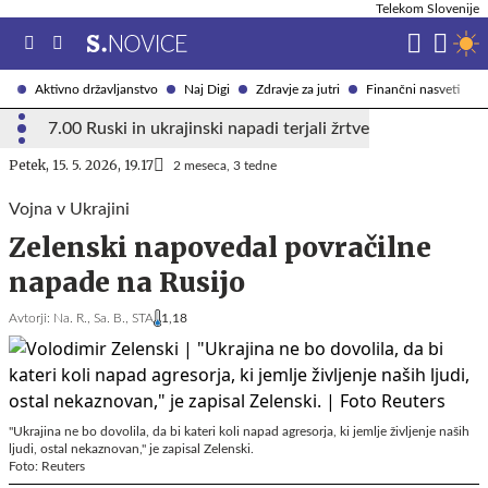
Telekom Slovenije
Aktivno državljanstvo
Naj Digi
Zdravje za jutri
Finančni nasveti
7.00 Ruski in ukrajinski napadi terjali žrtve
Petek, 15. 5. 2026, 19.17
2 meseca, 3 tedne
Vojna v Ukrajini
Zelenski napovedal povračilne
napade na Rusijo
Avtorji:
Na. R.,
Sa. B.,
STA
1,18
"Ukrajina ne bo dovolila, da bi kateri koli napad agresorja, ki jemlje življenje naših
ljudi, ostal nekaznovan," je zapisal Zelenski.
Foto: Reuters