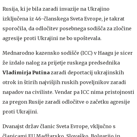
Rusija, ki je bila zaradi invazije na Ukrajino
izključena iz 46-članskega Sveta Evrope, je takrat
sporočila, da odločitev posebnega sodišča za zločine
agresije proti Ukrajini ne bo upoštevala.
Mednarodno kazensko sodišče (ICC) v Haagu je sicer
že izdalo nalog za prijetje ruskega predsednika
Vladimirja Putina
zaradi deportacij ukrajinskih
otrok in štirih najvišjih ruskih poveljnikov zaradi
napadov na civiliste. Vendar pa ICC nima pristojnosti
za pregon Rusije zaradi odločitve o začetku agresije
proti Ukrajini.
Dvanajst držav članic Sveta Evrope, vključno s
članicami EU Madžarsko, Slovaško, Bolgarijo in