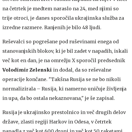
na četrtek je medtem naraslo na 24, med njimi so
trije otroci, je danes sporočila ukrajinska služba za
izredne razmere. Ranjenih je bilo 48 ljudi.
Reševalci so pogrešane pod ruševinami enega od
stanovanjskih blokov, ki je bil zadet v napadih, iskali
več kot en dan, je na omrežju X sporočil predsednik
Volodimir Zelenski
in dodal, da so reševalne
operacije končane. "Takšna Rusija se ne bo nikoli
normalizirala – Rusija, ki namerno uničuje življenja
in upa, da bo ostala nekaznovana," je še zapisal.
Rusija je ukrajinsko prestolnico in več drugih delov
države, zlasti regiji Harkov in Odesa, v četrtek
napadla z več kot 600 droni in več kot 50 raketami.