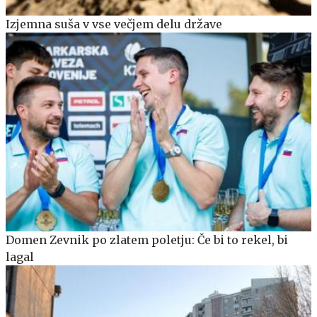
Izjemna suša v vse večjem delu države
Domen Zevnik po zlatem poletju: Če bi to rekel, bi
lagal