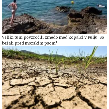
Veliki tuni povzročili zmedo med kopalci v Pulju. So
bežali pred morskim psom?