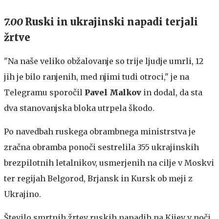
7.00
Ruski in ukrajinski napadi terjali
žrtve
"Na naše veliko obžalovanje so trije ljudje umrli, 12
jih je bilo ranjenih, med njimi tudi otroci," je na
Telegramu sporočil
Pavel Malkov
in dodal, da sta
dva stanovanjska bloka utrpela škodo.
Po navedbah ruskega obrambnega ministrstva je
zračna obramba ponoči sestrelila 355 ukrajinskih
brezpilotnih letalnikov, usmerjenih na cilje v Moskvi
ter regijah Belgorod, Brjansk in Kursk ob meji z
Ukrajino.
Število smrtnih žrtev ruskih napadih na Kijev v noči