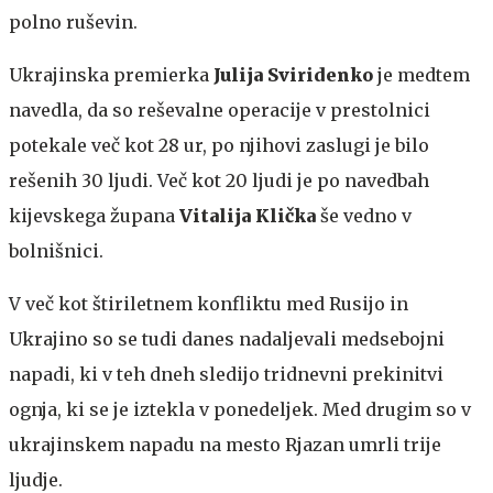
polno ruševin.
Ukrajinska premierka
Julija Sviridenko
je medtem
navedla, da so reševalne operacije v prestolnici
potekale več kot 28 ur, po njihovi zaslugi je bilo
rešenih 30 ljudi. Več kot 20 ljudi je po navedbah
kijevskega župana
Vitalija Klička
še vedno v
bolnišnici.
V več kot štiriletnem konfliktu med Rusijo in
Ukrajino so se tudi danes nadaljevali medsebojni
napadi, ki v teh dneh sledijo tridnevni prekinitvi
ognja, ki se je iztekla v ponedeljek. Med drugim so v
ukrajinskem napadu na mesto Rjazan umrli trije
ljudje.