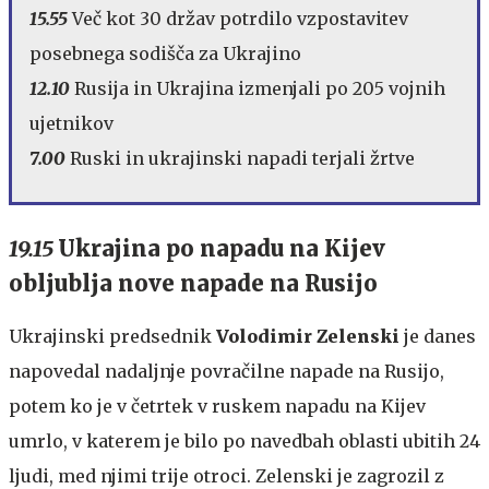
15.55
Več kot 30 držav potrdilo vzpostavitev
posebnega sodišča za Ukrajino
12.10
Rusija in Ukrajina izmenjali po 205 vojnih
ujetnikov
7.00
Ruski in ukrajinski napadi terjali žrtve
19.15
Ukrajina po napadu na Kijev
obljublja nove napade na Rusijo
Ukrajinski predsednik
Volodimir Zelenski
je danes
napovedal nadaljnje povračilne napade na Rusijo,
potem ko je v četrtek v ruskem napadu na Kijev
umrlo, v katerem je bilo po navedbah oblasti ubitih 24
ljudi, med njimi trije otroci. Zelenski je zagrozil z