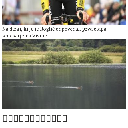
Na dirki, ki jo je Roglič odpovedal, prva etapa
kolesarjema Visme
Obiskovalci se množično kopajo v povsem rjavem