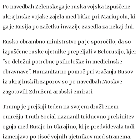
Po navedbah Zelenskega je ruska vojska izpuščene
ukrajinske vojake zajela med bitko pri Mariupolu, ki
ga je Rusija po začetku invazije zasedla za nekaj dni.
Rusko obrambno ministrstvo pa je sporočilo, da so
izpuščene ruske ujetnike prepeljali v Belorusijo, kjer
"so deležni potrebne psihološke in medicinske
obravnave". Humanitarno pomoč pri vračanju Rusov
iz ukrajinskih zaporov so po navedbah Moskve
zagotovili Združeni arabski emirati.
Trump je prejšnji teden na svojem družbenem
omrežju Truth Social naznanil tridnevno prekinitev
ognja med Rusijo in Ukrajino, ki je predvidevala tudi
izmenjavo po tisoč vojnih ujetnikov med stranema.