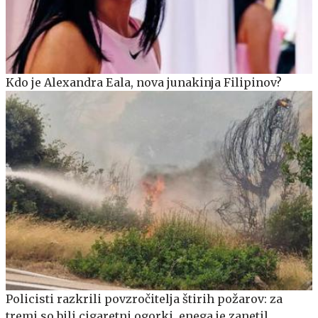
Kdo je Alexandra Eala, nova junakinja Filipinov?
Policisti razkrili povzročitelja štirih požarov: za
tremi so bili cigaretni ogorki, enega je zanetil