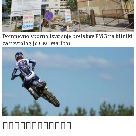
Domnevno sporno izvajanje preiskav EMG na kliniki
za nevrologijo UKC Maribor
Herlings ponižal tekmece, Gajser v zadnjem krogu