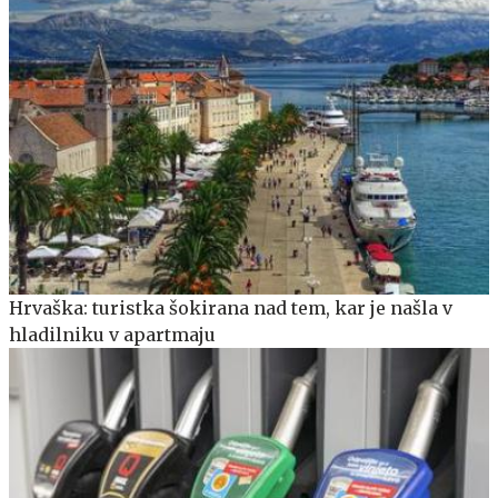
Hrvaška: turistka šokirana nad tem, kar je našla v
hladilniku v apartmaju