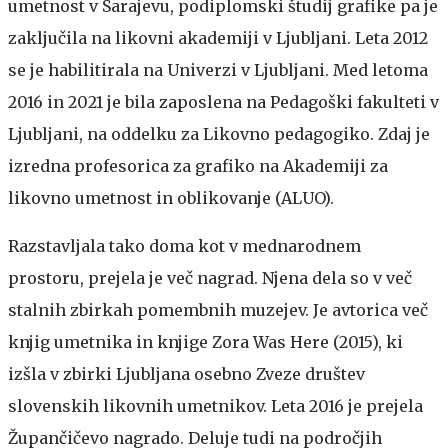
umetnost v Sarajevu, podiplomski študij grafike pa je
zaključila na likovni akademiji v Ljubljani. Leta 2012
se je habilitirala na Univerzi v Ljubljani. Med letoma
2016 in 2021 je bila zaposlena na Pedagoški fakulteti v
Ljubljani, na oddelku za Likovno pedagogiko. Zdaj je
izredna profesorica za grafiko na Akademiji za
likovno umetnost in oblikovanje (ALUO).
Razstavljala tako doma kot v mednarodnem
prostoru, prejela je več nagrad. Njena dela so v več
stalnih zbirkah pomembnih muzejev. Je avtorica več
knjig umetnika in knjige Zora Was Here (2015), ki
izšla v zbirki Ljubljana osebno Zveze društev
slovenskih likovnih umetnikov. Leta 2016 je prejela
Župančičevo nagrado. Deluje tudi na področjih