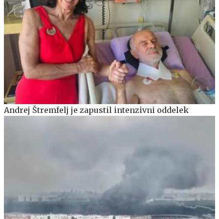
Andrej Štremfelj je zapustil intenzivni oddelek