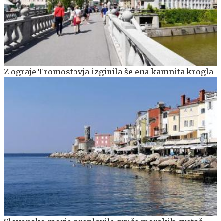
Z ograje Tromostovja izginila še ena kamnita krogla