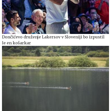
Dončićevo druženje Lakersov v Sloveniji bo izpustil
le en košarkar