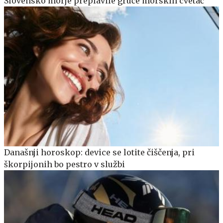
Slovensko morje preplavile gruče morskih cvetač
Današnji horoskop: device se lotite čiščenja, pri
škorpijonih bo pestro v službi