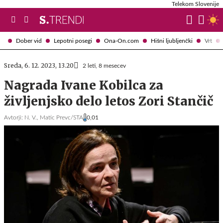
Telekom Slovenije
Dober vid
Lepotni posegi
Ona-On.com
Hišni ljubljenčki
Vrt
Sreda, 6. 12. 2023, 13.20
2 leti, 8 mesecev
Nagrada Ivane Kobilca za
življenjsko delo letos Zori Stančič
Avtorji:
N. V.,
Matic Prevc/STA
0,01