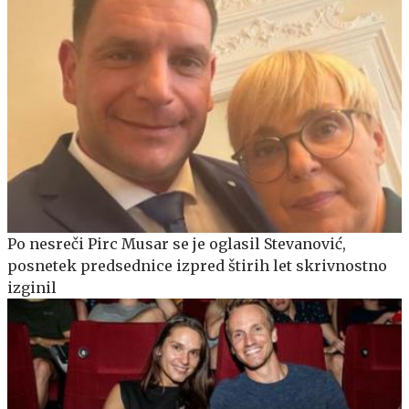
Po nesreči Pirc Musar se je oglasil Stevanović,
posnetek predsednice izpred štirih let skrivnostno
izginil