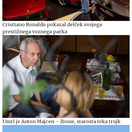
Cristiano Ronaldo pokazal delček svojega
prestižnega voznega parka
Umrl je Anton Majcen – Zvone, starosta teka trojk