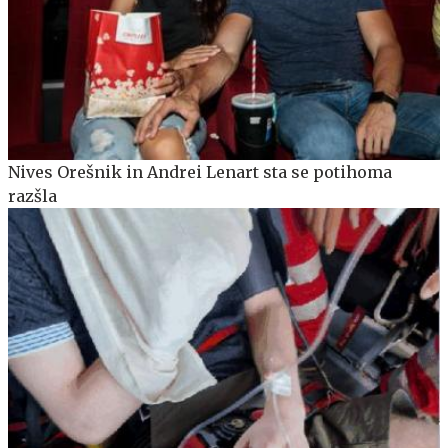
Nives Orešnik in Andrei Lenart sta se potihoma
razšla