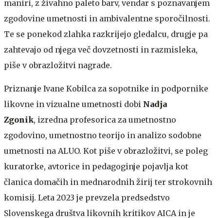
maniri, z živahno paleto barv, vendar s poznavanjem
zgodovine umetnosti in ambivalentne sporočilnosti.
Te se ponekod zlahka razkrijejo gledalcu, drugje pa
zahtevajo od njega več dovzetnosti in razmisleka,
piše v obrazložitvi nagrade.
Priznanje Ivane Kobilca za sopotnike in podpornike
likovne in vizualne umetnosti dobi
Nadja
Zgonik
, izredna profesorica za umetnostno
zgodovino, umetnostno teorijo in analizo sodobne
umetnosti na ALUO. Kot piše v obrazložitvi, se poleg
kuratorke, avtorice in pedagoginje pojavlja kot
članica domačih in mednarodnih žirij ter strokovnih
komisij. Leta 2023 je prevzela predsedstvo
Slovenskega društva likovnih kritikov AICA in je