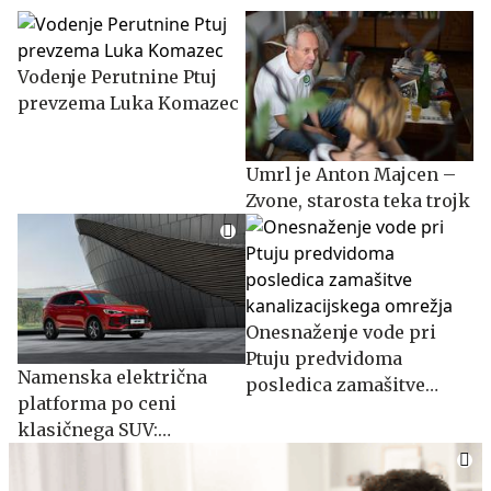
Vodenje Perutnine Ptuj
prevzema Luka Komazec
Umrl je Anton Majcen –
Zvone, starosta teka trojk
Onesnaženje vode pri
Ptuju predvidoma
Namenska električna
posledica zamašitve
platforma po ceni
kanalizacijskega omrežja
klasičnega SUV:
spoznajte MG S5 EV