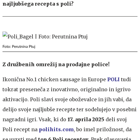
najljubšega recepta s poli?
Foto: Perutnina Ptuj
Z družbenih omrežij na prodajne police!
Ikonična No.1 chicken sausage in Europe
POLI
tudi
tokrat preseneča z inovativno, originalno in igrivo
aktivacijo. Poli slavi svoje oboževalce in jih vabi, da
delijo svoje najljubše recepte ter sodelujejo v posebni
nagradni igri. Vsak, ki do
17. aprila 2025
deli svoj
Poli recept na
polihits.com
, bo imel priložnost, da
se uvrsti med
top 6 Poli receptov
. Prek glasovanja