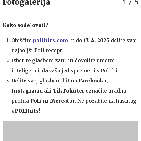
Fotogalerija
1
/ 5
Kako sodelovati?
Obiščite
polihits.com
in do
17. 4. 2025
delite svoj
najboljši Poli recept.
Izberite glasbeni žanr in dovolite umetni
inteligenci, da vašo jed spremeni v Poli hit.
Delite svoj glasbeni hit na
Facebooku,
Instagramu ali TikToku
ter označite uradna
profila
Poli in Mercator
. Ne pozabite na hashtag
#POLIhits
!