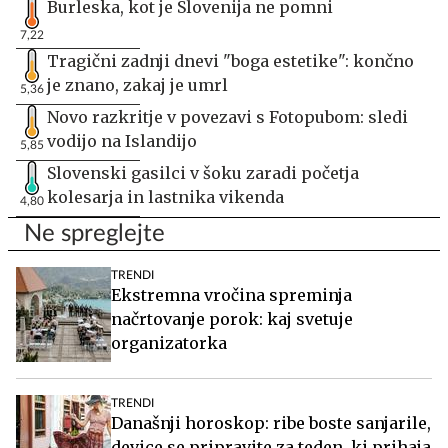
Burleska, kot je Slovenija ne pomni
7,22
Tragični zadnji dnevi "boga estetike": končno
je znano, zakaj je umrl
5,36
Novo razkritje v povezavi s Fotopubom: sledi
vodijo na Islandijo
5,85
Slovenski gasilci v šoku zaradi početja
kolesarja in lastnika vikenda
4,80
Ne spreglejte
TRENDI
Ekstremna vročina spreminja
načrtovanje porok: kaj svetuje
organizatorka
TRENDI
Današnji horoskop: ribe boste sanjarile,
device se pripravite za teden, ki prihaja