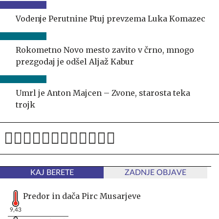
Vodenje Perutnine Ptuj prevzema Luka Komazec
Rokometno Novo mesto zavito v črno, mnogo
prezgodaj je odšel Aljaž Kabur
Umrl je Anton Majcen – Zvone, starosta teka
trojk
KAJ BERETE
ZADNJE OBJAVE
Predor in dača Pirc Musarjeve
9,43