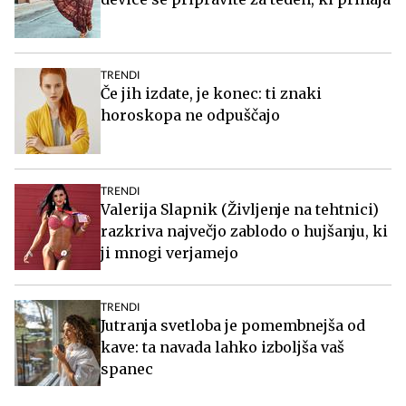
TRENDI
Če jih izdate, je konec: ti znaki
horoskopa ne odpuščajo
TRENDI
Valerija Slapnik (Življenje na tehtnici)
razkriva največjo zablodo o hujšanju, ki
ji mnogi verjamejo
TRENDI
Jutranja svetloba je pomembnejša od
kave: ta navada lahko izboljša vaš
spanec