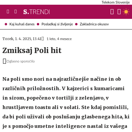
Telekom Slovenije
Kaj kuhaš danes
Posladkaj si življenje
Zakladnica okusov
Torek, 1. 4. 2025, 13.41
1 leto, 4 mesece
Zmiksaj Poli hit
Oglasno sporočilo
Na poli smo nori na najrazličnejše načine in ob
različnih priložnostih. V kajzerici s kumaricami
in sirom, popečeno v tortilji z zelenjavo, v
hrustljavem toastu ali v solati. Ste kdaj pomislili,
da bi poli uživali ob poslušanju glasbenega hita, ki
je s pomočjo umetne inteligence nastal iz vašega