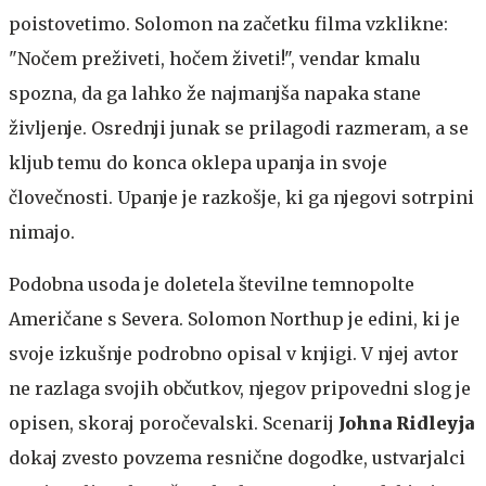
poistovetimo. Solomon na začetku filma vzklikne:
"Nočem preživeti, hočem živeti!", vendar kmalu
spozna, da ga lahko že najmanjša napaka stane
življenje. Osrednji junak se prilagodi razmeram, a se
kljub temu do konca oklepa upanja in svoje
človečnosti. Upanje je razkošje, ki ga njegovi sotrpini
nimajo.
Podobna usoda je doletela številne temnopolte
Američane s Severa. Solomon Northup je edini, ki je
svoje izkušnje podrobno opisal v knjigi. V njej avtor
ne razlaga svojih občutkov, njegov pripovedni slog je
opisen, skoraj poročevalski. Scenarij
Johna Ridleyja
dokaj zvesto povzema resnične dogodke, ustvarjalci