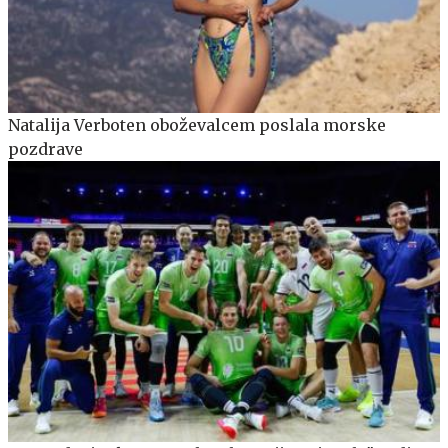
Natalija Verboten oboževalcem poslala morske
pozdrave