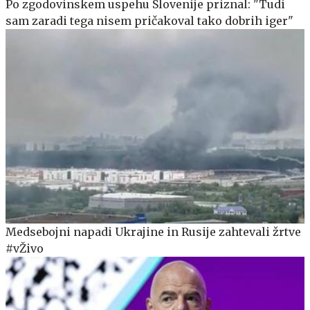
Po zgodovinskem uspehu Slovenije priznal: "Tudi
sam zaradi tega nisem pričakoval tako dobrih iger"
Medsebojni napadi Ukrajine in Rusije zahtevali žrtve
#vŽivo