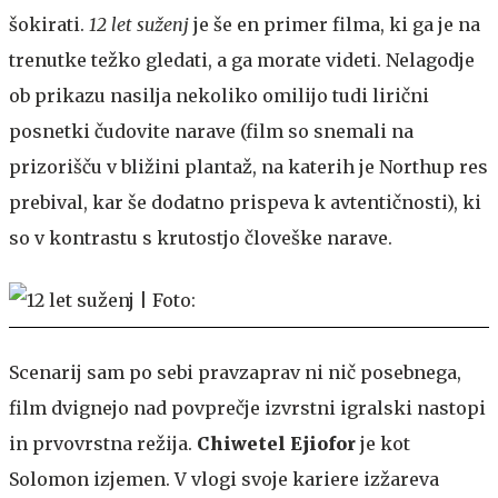
šokirati.
12 let suženj
je še en primer filma, ki ga je na
trenutke težko gledati, a ga morate videti. Nelagodje
ob prikazu nasilja nekoliko omilijo tudi lirični
posnetki čudovite narave (film so snemali na
prizorišču v bližini plantaž, na katerih je Northup res
prebival, kar še dodatno prispeva k avtentičnosti), ki
so v kontrastu s krutostjo človeške narave.
Scenarij sam po sebi pravzaprav ni nič posebnega,
film dvignejo nad povprečje izvrstni igralski nastopi
in prvovrstna režija.
Chiwetel Ejiofor
je kot
Solomon izjemen. V vlogi svoje kariere izžareva