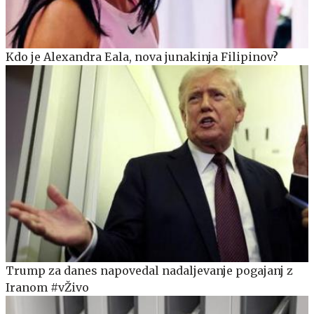
Kdo je Alexandra Eala, nova junakinja Filipinov?
Trump za danes napovedal nadaljevanje pogajanj z
Iranom #vŽivo