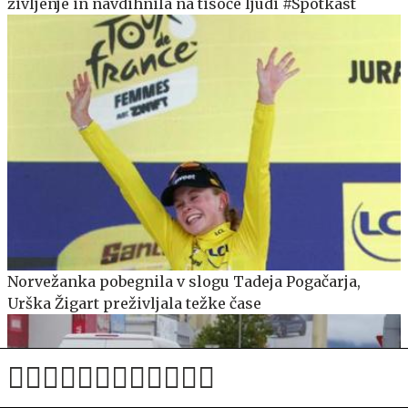
življenje in navdihnila na tisoče ljudi #Spotkast
Norvežanka pobegnila v slogu Tadeja Pogačarja,
Urška Žigart preživljala težke čase