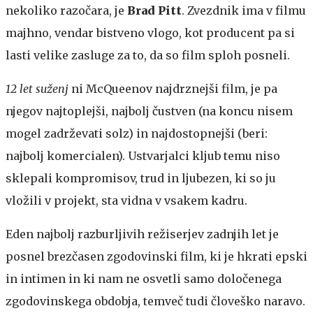
nekoliko razočara, je
Brad Pitt
. Zvezdnik ima v filmu
majhno, vendar bistveno vlogo, kot producent pa si
lasti velike zasluge za to, da so film sploh posneli.
12 let suženj
ni McQueenov najdrznejši film, je pa
njegov najtoplejši, najbolj čustven (na koncu nisem
mogel zadrževati solz) in najdostopnejši (beri:
najbolj komercialen). Ustvarjalci kljub temu niso
sklepali kompromisov, trud in ljubezen, ki so ju
vložili v projekt, sta vidna v vsakem kadru.
Eden najbolj razburljivih režiserjev zadnjih let je
posnel brezčasen zgodovinski film, ki je hkrati epski
in intimen in ki nam ne osvetli samo določenega
zgodovinskega obdobja, temveč tudi človeško naravo.