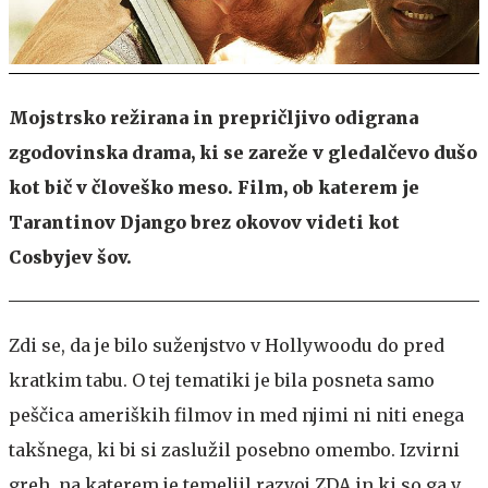
Mojstrsko režirana in prepričljivo odigrana
zgodovinska drama, ki se zareže v gledalčevo dušo
kot bič v človeško meso. Film, ob katerem je
Tarantinov Django brez okovov videti kot
Cosbyjev šov.
Zdi se, da je bilo suženjstvo v Hollywoodu do pred
kratkim tabu. O tej tematiki je bila posneta samo
peščica ameriških filmov in med njimi ni niti enega
takšnega, ki bi si zaslužil posebno omembo. Izvirni
greh, na katerem je temeljil razvoj ZDA in ki so ga v