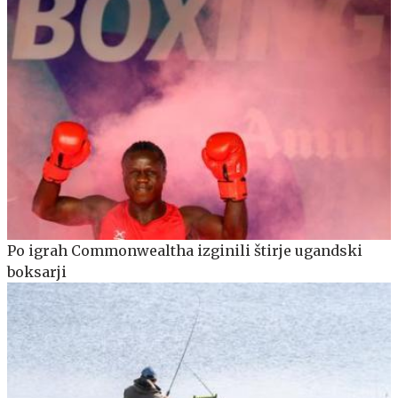
Po igrah Commonwealtha izginili štirje ugandski
boksarji