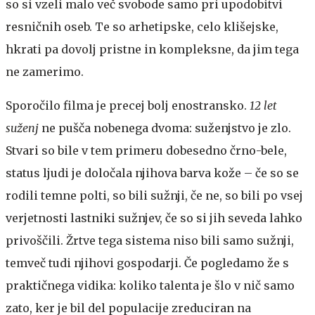
so si vzeli malo več svobode samo pri upodobitvi
resničnih oseb. Te so arhetipske, celo klišejske,
hkrati pa dovolj pristne in kompleksne, da jim tega
ne zamerimo.
Sporočilo filma je precej bolj enostransko.
12 let
suženj
ne pušča nobenega dvoma: suženjstvo je zlo.
Stvari so bile v tem primeru dobesedno črno-bele,
status ljudi je določala njihova barva kože – če so se
rodili temne polti, so bili sužnji, če ne, so bili po vsej
verjetnosti lastniki sužnjev, če so si jih seveda lahko
privoščili. Žrtve tega sistema niso bili samo sužnji,
temveč tudi njihovi gospodarji. Če pogledamo že s
praktičnega vidika: koliko talenta je šlo v nič samo
zato, ker je bil del populacije zreduciran na