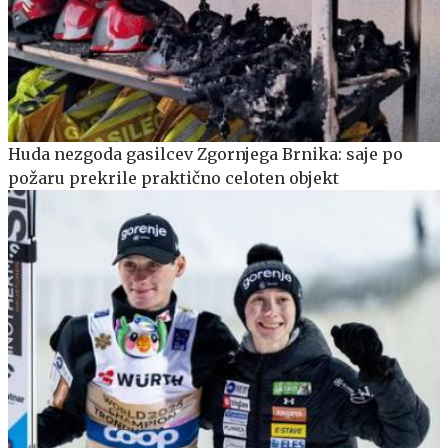
Huda nezgoda gasilcev Zgornjega Brnika: saje po
požaru prekrile praktično celoten objekt