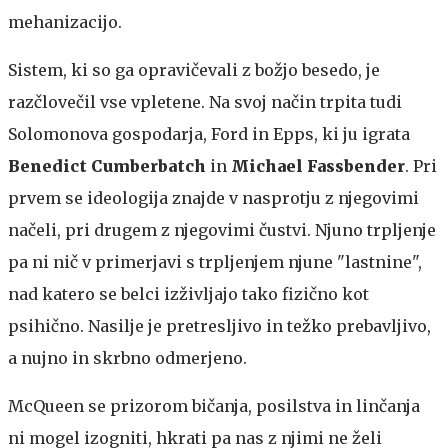
mehanizacijo.
Sistem, ki so ga opravičevali z božjo besedo, je
razčlovečil vse vpletene. Na svoj način trpita tudi
Solomonova gospodarja, Ford in Epps, ki ju igrata
Benedict Cumberbatch
in
Michael Fassbender
. Pri
prvem se ideologija znajde v nasprotju z njegovimi
načeli, pri drugem z njegovimi čustvi. Njuno trpljenje
pa ni nič v primerjavi s trpljenjem njune "lastnine",
nad katero se belci izživljajo tako fizično kot
psihično. Nasilje je pretresljivo in težko prebavljivo,
a nujno in skrbno odmerjeno.
McQueen se prizorom bičanja, posilstva in linčanja
ni mogel izogniti, hkrati pa nas z njimi ne želi