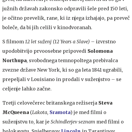
južnih državah zakonsko odpravili šele pred 150 leti,
je očitno prevelik, rane, ki iz njega izhajajo, pa preveč
boleče, da bi jih celili v kinodvoranah.
S filmom
12 let suženj (12 Years a Slave)
– izvrstno
upodobitvijo prvoosebne pripovedi
Solomona
Northupa
, svobodnega temnopoltega prebivalca
zvezne države New York, ki so ga leta 1841 ugrabili,
prepeljali v Louisiano in prodali v suženjstvo – se
celjenje lahko začne.
Tretji celovečerec britanskega režiserja
Steva
McQueena
(
Lakota
,
Sramota
) je med filmi o
suženjstvu to, kar je
Schindlerjev seznam
med filmi o
holokavstu. Spielbergov
Lincoln
in Tarantinov