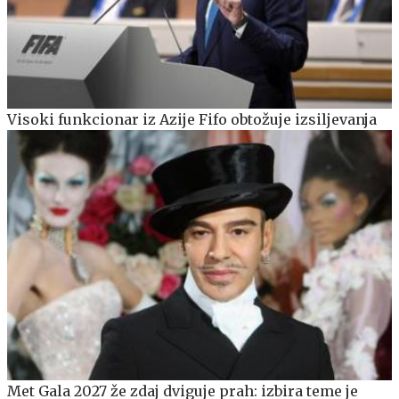
Visoki funkcionar iz Azije Fifo obtožuje izsiljevanja
Met Gala 2027 že zdaj dviguje prah: izbira teme je