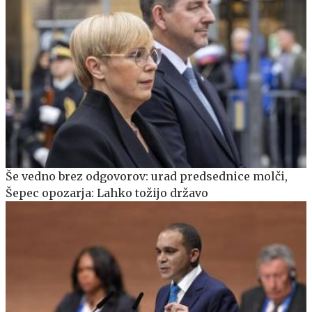
Še vedno brez odgovorov: urad predsednice molči,
Šepec opozarja: Lahko tožijo državo