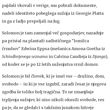
pajdaši vkovali v verige, mu pobrali dokumente,
nadeli identiteto pobeglega sužnja iz Georgie Platta
in ga z ladjo prepeljali na Jug.
Solomon je tam zamenjal več gospodarjev, nazadnje
pa pristal na plantaži sadističnega "lomilca
črnuhov" Edwina Eppsa (mešanica Amona Goetha iz
Schindlerjevega seznama
in Calvina Candieja iz
Djanga
),
od koder se je po 12 letih suženjstva vrnil domov.
Solomon je bil človek, ki je imel vse – družino, dom,
svobodo – in ki je vse izgubil, zaradi česar je njegova
zgodba še toliko bolj tragična. To ne zmanjšuje
trpljenja sužnjev, ki niso nikoli okusili svobode, res
pa je, da se gledalci s takšnim junakom hitreje