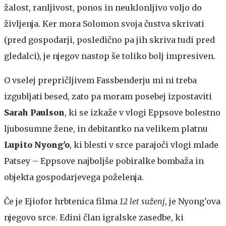
žalost, ranljivost, ponos in neuklonljivo voljo do
življenja. Ker mora Solomon svoja čustva skrivati
(pred gospodarji, posledično pa jih skriva tudi pred
gledalci), je njegov nastop še toliko bolj impresiven.
O vselej prepričljivem Fassbenderju mi ni treba
izgubljati besed, zato pa moram posebej izpostaviti
Sarah Paulson
, ki se izkaže v vlogi Eppsove bolestno
ljubosumne žene, in debitantko na velikem platnu
Lupito Nyong'o
, ki blesti v srce parajoči vlogi mlade
Patsey – Eppsove najboljše pobiralke bombaža in
objekta gospodarjevega poželenja.
Če je Ejiofor hrbtenica filma
12 let suženj
, je Nyong'ova
njegovo srce. Edini član igralske zasedbe, ki