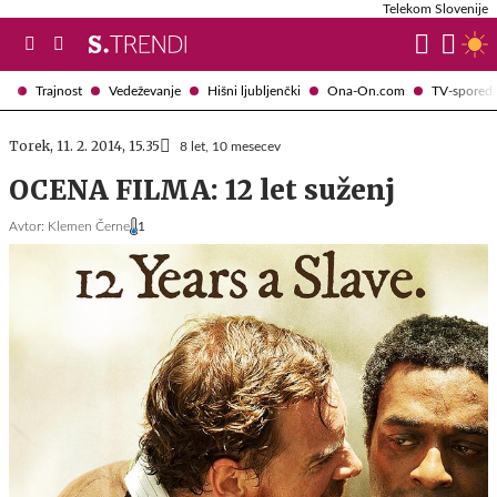
Telekom Slovenije
Trajnost
Vedeževanje
Hišni ljubljenčki
Ona-On.com
TV-spored
Torek, 11. 2. 2014, 15.35
8 let, 10 mesecev
OCENA FILMA: 12 let suženj
Avtor:
Klemen Černe
1