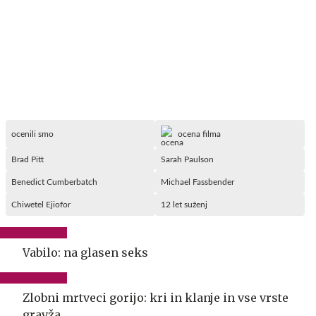
ocenili smo
ocena filma
Brad Pitt
Sarah Paulson
Benedict Cumberbatch
Michael Fassbender
Chiwetel Ejiofor
12 let suženj
Vabilo: na glasen seks
Zlobni mrtveci gorijo: kri in klanje in vse vrste
gravža