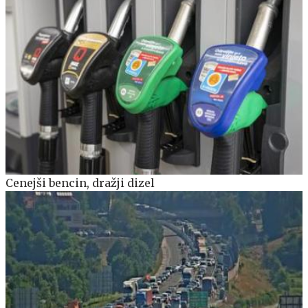
Cenejši bencin, dražji dizel