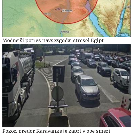
Močnejši potres navsezgodaj stresel Egipt
Pozor, predor Karavanke je zaprt v obe smeri