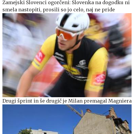
Zamejski Slovenci ogorčeni: Slovenka na dogodku ni
smela nastopiti, prosili so jo celo, naj ne pride
Drugi šprint in še drugič je Milan premagal Magniera