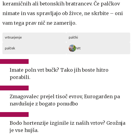
keramičnih ali betonskih bratrancev. Če palčkov
nimate in vas spravljajo ob živce, ne skrbite – oni
vam tega prav nič ne zamerijo.
vrtnarjenje
palčki
palček
Vrt
Imate poln vrt bučk? Tako jih boste hitro
porabili.
Zmagovalec prejel tisoč evrov, Eurogarden pa
navdušuje z bogato ponudbo
Bodo hortenzije izginile iz naših vrtov? Grožnja
je vse hujša.