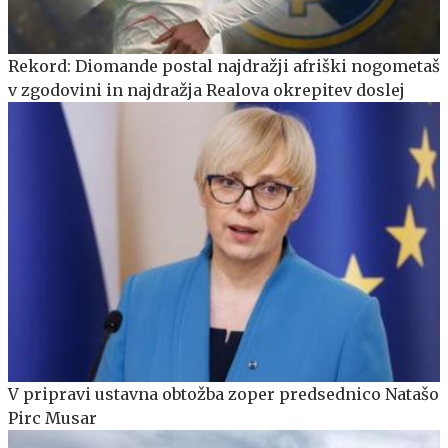
Rekord: Diomande postal najdražji afriški nogometaš
v zgodovini in najdražja Realova okrepitev doslej
V pripravi ustavna obtožba zoper predsednico Natašo
Pirc Musar