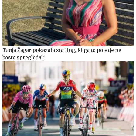
Tanja Žagar pokazala stajling, ki ga to poletje ne
boste spregledali