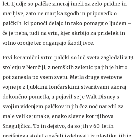
let. Ljudje so palčke zmeraj imeli za zelo pridne in
marljive, zato ne manjka zgodb in pripovedk o
palčkih, ki ponoči delajo in tako pomagajo ljudem –
če je treba, tudi na vrtu, kjer skrbijo za pridelek in
vrtno orodje ter odganjajo škodljivce.
Prvi keramični vrtni palčki so luč sveta zagledali v 19.
stoletju v Nemčiji, z nemških zelenic pa jih je hitro
pot zanesla po vsem svetu. Metla druge svetovne
vojne je z ljubkimi lončarskimi stvaritvami skoraj
dokončno pometla, a pojavil se je Walt Disney s
svojim videnjem palčkov in jih čez noč naredil za
male velike junake, enako slavne kot njihova
Sneguljčica. To in dejstvo, da so jih v 60. letih
prejšnjega stoletja začeli izdelovati iz plastike, jih je