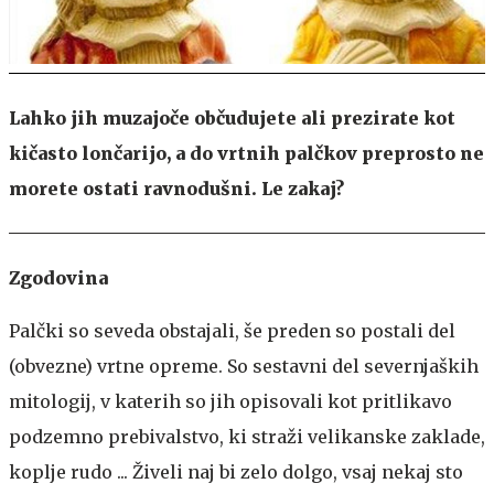
Lahko jih muzajoče občudujete ali prezirate kot
kičasto lončarijo, a do vrtnih palčkov preprosto ne
morete ostati ravnodušni. Le zakaj?
Zgodovina
Palčki so seveda obstajali, še preden so postali del
(obvezne) vrtne opreme. So sestavni del severnjaških
mitologij, v katerih so jih opisovali kot pritlikavo
podzemno prebivalstvo, ki straži velikanske zaklade,
koplje rudo ... Živeli naj bi zelo dolgo, vsaj nekaj sto