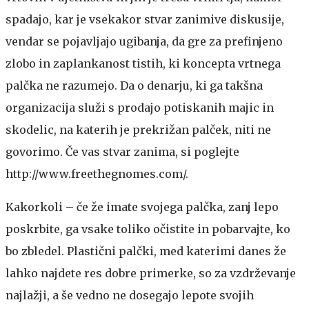
spadajo, kar je vsekakor stvar zanimive diskusije,
vendar se pojavljajo ugibanja, da gre za prefinjeno
zlobo in zaplankanost tistih, ki koncepta vrtnega
palčka ne razumejo. Da o denarju, ki ga takšna
organizacija služi s prodajo potiskanih majic in
skodelic, na katerih je prekrižan palček, niti ne
govorimo. Če vas stvar zanima, si poglejte
http://www.freethegnomes.com/.
Kakorkoli – če že imate svojega palčka, zanj lepo
poskrbite, ga vsake toliko očistite in pobarvajte, ko
bo zbledel. Plastični palčki, med katerimi danes že
lahko najdete res dobre primerke, so za vzdrževanje
najlažji, a še vedno ne dosegajo lepote svojih