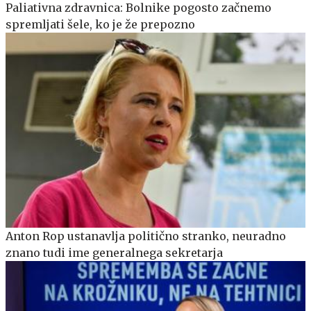
Paliativna zdravnica: Bolnike pogosto začnemo
spremljati šele, ko je že prepozno
Anton Rop ustanavlja politično stranko, neuradno
znano tudi ime generalnega sekretarja