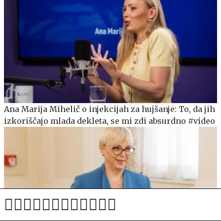
Ana Marija Mihelič o injekcijah za hujšanje: To, da jih
izkoriščajo mlada dekleta, se mi zdi absurdno #video