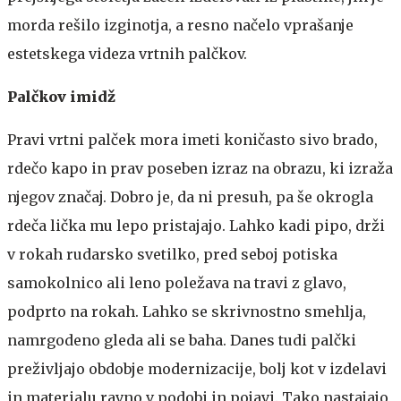
morda rešilo izginotja, a resno načelo vprašanje
estetskega videza vrtnih palčkov.
Palčkov imidž
Pravi vrtni palček mora imeti koničasto sivo brado,
rdečo kapo in prav poseben izraz na obrazu, ki izraža
njegov značaj. Dobro je, da ni presuh, pa še okrogla
rdeča lička mu lepo pristajajo. Lahko kadi pipo, drži
v rokah rudarsko svetilko, pred seboj potiska
samokolnico ali leno poležava na travi z glavo,
podprto na rokah. Lahko se skrivnostno smehlja,
namrgodeno gleda ali se baha. Danes tudi palčki
preživljajo obdobje modernizacije, bolj kot v izdelavi
in materialu ravno v podobi in pojavi. Tako nastajajo