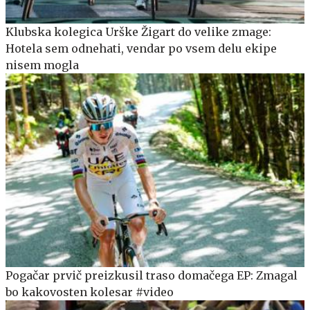
Klubska kolegica Urške Žigart do velike zmage:
Hotela sem odnehati, vendar po vsem delu ekipe
nisem mogla
Pogačar prvič preizkusil traso domačega EP: Zmagal
bo kakovosten kolesar #video