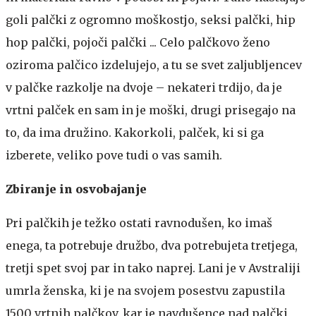
goli palčki z ogromno moškostjo, seksi palčki, hip
hop palčki, pojoči palčki ... Celo palčkovo ženo
oziroma palčico izdelujejo, a tu se svet zaljubljencev
v palčke razkolje na dvoje – nekateri trdijo, da je
vrtni palček en sam in je moški, drugi prisegajo na
to, da ima družino. Kakorkoli, palček, ki si ga
izberete, veliko pove tudi o vas samih.
Zbiranje in osvobajanje
Pri palčkih je težko ostati ravnodušen, ko imaš
enega, ta potrebuje družbo, dva potrebujeta tretjega,
tretji spet svoj par in tako naprej. Lani je v Avstraliji
umrla ženska, ki je na svojem posestvu zapustila
1500 vrtnih palčkov, kar je navdušence nad palčki