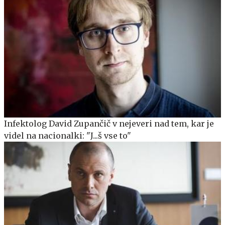
Infektolog David Zupančič v nejeveri nad tem, kar je
videl na nacionalki: "J...š vse to"