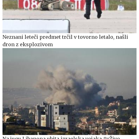
Neznani leteči predmet trčil v tovorno letalo, našli
dron z eksplozivom
Na jugu Libanona ubita izraelska vojaka #vŽivo