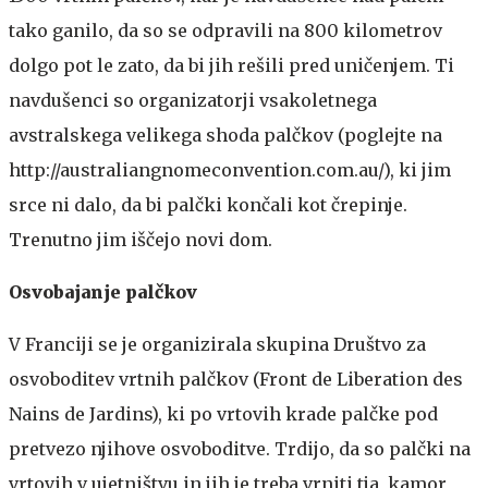
tako ganilo, da so se odpravili na 800 kilometrov
dolgo pot le zato, da bi jih rešili pred uničenjem. Ti
navdušenci so organizatorji vsakoletnega
avstralskega velikega shoda palčkov (poglejte na
http://australiangnomeconvention.com.au/), ki jim
srce ni dalo, da bi palčki končali kot črepinje.
Trenutno jim iščejo novi dom.
Osvobajanje palčkov
V Franciji se je organizirala skupina Društvo za
osvoboditev vrtnih palčkov (Front de Liberation des
Nains de Jardins), ki po vrtovih krade palčke pod
pretvezo njihove osvoboditve. Trdijo, da so palčki na
vrtovih v ujetništvu in jih je treba vrniti tja, kamor