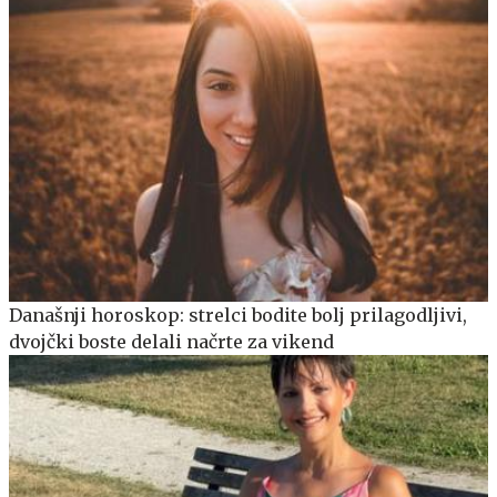
Današnji horoskop: strelci bodite bolj prilagodljivi,
dvojčki boste delali načrte za vikend