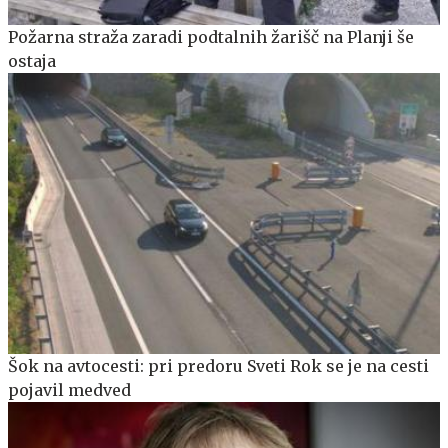
Požarna straža zaradi podtalnih žarišč na Planji še
ostaja
Šok na avtocesti: pri predoru Sveti Rok se je na cesti
pojavil medved