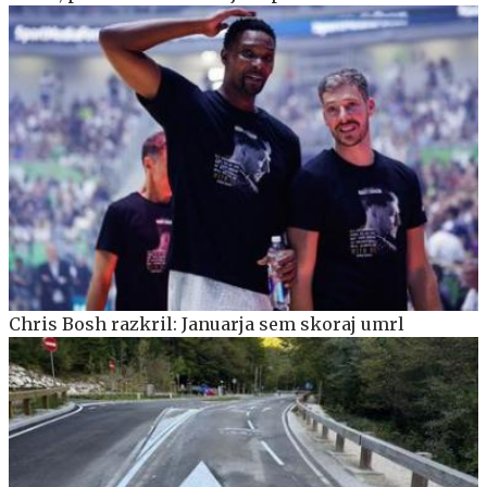
Chris Bosh razkril: Januarja sem skoraj umrl