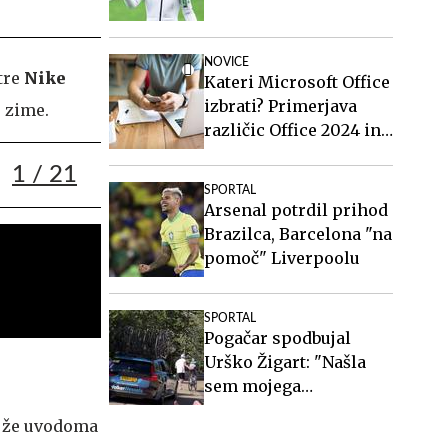
NOVICE
tre
Nike
Kateri Microsoft Office
izbrati? Primerjava
e zime.
različic Office 2024 in
Office 2021.
1
/ 21
SPORTAL
Arsenal potrdil prihod
Brazilca, Barcelona "na
pomoč" Liverpoolu
SPORTAL
Pogačar spodbujal
Urško Žigart: "Našla
sem mojega
najljubšega turista"
e že uvodoma