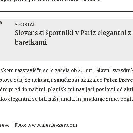
SPORTAL
Slovenski športniki v Pariz elegantni z
baretkami
kem razstavišču se je začela ob 20. uri. Glavni zvezdnik
otovo zdaj že nekdanji smučarski skakalec
Peter Prevc
ni pred domačimi, planiškimi navijači poslovil od akt
o elegantni so bili naši junaki in junakinje zime, pogle