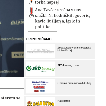
torka naprej
7,10
Ana Tavčar srečna v novi
službi: Ni hodniških govoric,
9,77
kavic, šušljanja, igric in
politike
katerem se