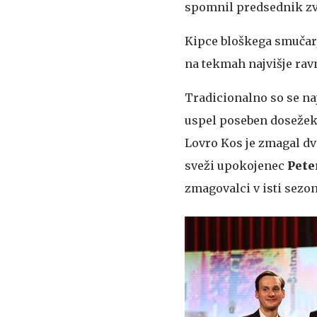
spomnil predsednik z
Kipce bloškega smučarj
na tekmah najvišje ravn
Tradicionalno so se na
uspel poseben dosežek, 
Lovro Kos je zmagal dv
sveži upokojenec
Pete
zmagovalci v isti sezon