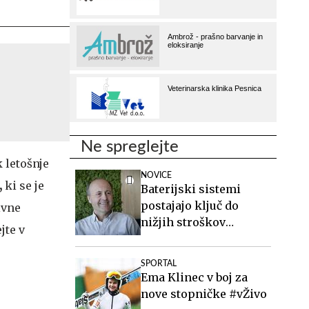
Ne spreglejte
 letošnje
NOVICE
,
ki se je
Baterijski sistemi
postajajo ključ do
ivne
nižjih stroškov
jte v
elektrike v podjetjih
SPORTAL
Ema Klinec v boj za
nove stopničke #vŽivo