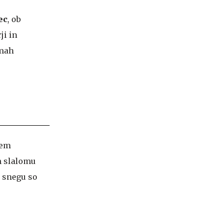
ec
, ob
ji in
kmah
nem
m slalomu
a snegu so