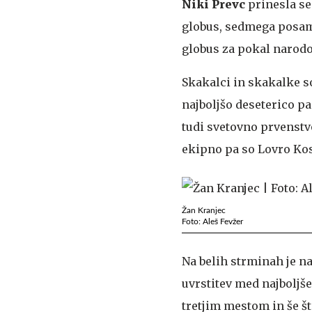
Niki Prevc
prinesla s
globus, sedmega posam
globus za pokal narodo
Skakalci in skakalke s
najboljšo deseterico pa 
tudi svetovno prvenstvo
ekipno pa so Lovro Kos,
Žan Kranjec
Foto: Aleš Fevžer
Na belih strminah je n
uvrstitev med najboljš
tretjim mestom in še št