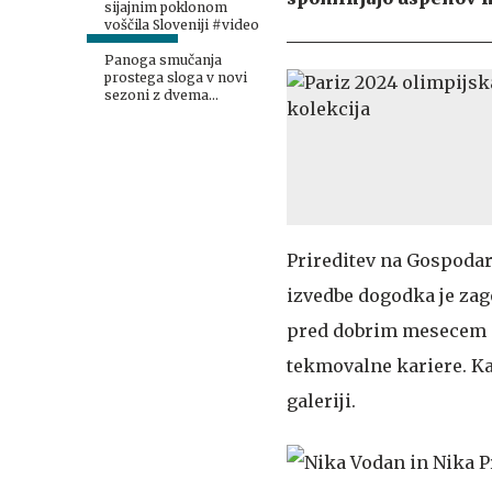
sijajnim poklonom
voščila Sloveniji #video
Panoga smučanja
prostega sloga v novi
sezoni z dvema
tekmovalcema med
elito
Prireditev na Gospodars
izvedbe dogodka je zag
pred dobrim mesecem d
tekmovalne kariere. Kak
galeriji.