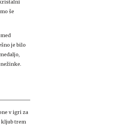
ristalni
amo še
, med
ešno je bilo
 medaljo,
snežinke.
one v igri za
 kljub trem