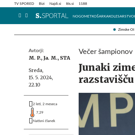
Info in obvestila
Tehnik
TV SPORED
Bizi
Najdi.si
Itis.si
1188
NOGOMET
KOŠARKA
KOLESARSTVO
Zimske OI
Avtorji:
Večer šampionov
M. P.,
Ja. M.,
STA
Junaki zim
Sreda,
razstavišču
15. 5. 2024,
22.10
2 leti, 2 meseca
7,29
Natisni članek