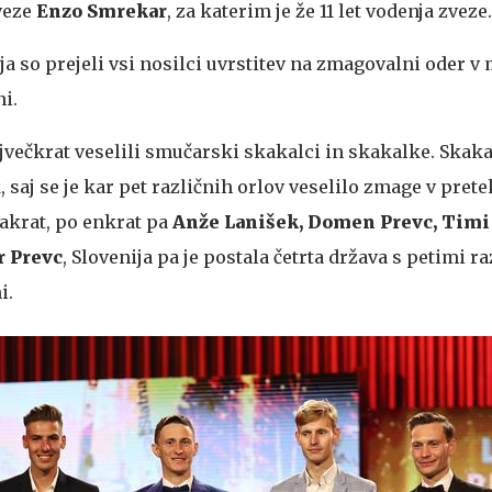
veze
Enzo
Smrekar
, za katerim je že 11 let vodenja zveze.
a so prejeli vsi nosilci uvrstitev na zmagovalni oder v 
i.
jvečkrat veselili smučarski skakalci in skakalke. Skak
saj se je kar pet različnih orlov veselilo zmage v prete
akrat, po enkrat pa
Anže Lanišek, Domen Prevc, Timi 
r Prevc
, Slovenija pa je postala četrta država s petimi r
i.