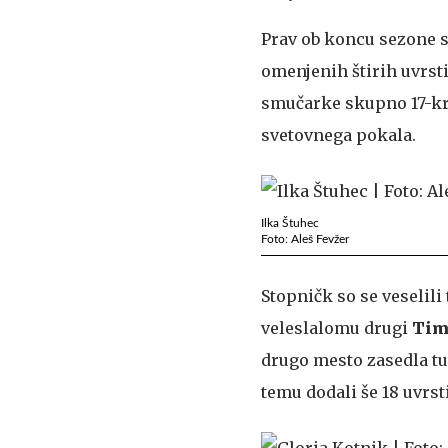
Prav ob koncu sezone s
omenjenih štirih uvrst
smučarke skupno 17-kr
svetovnega pokala.
Ilka Štuhec
Foto: Aleš Fevžer
Stopničk so se veselili
veleslalomu drugi
Tim
drugo mesto zasedla t
temu dodali še 18 uvrst