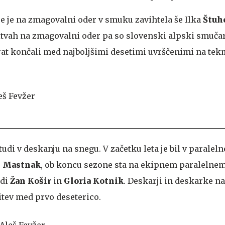
e je na zmagovalni oder v smuku zavihtela še Ilka
Štuh
itvah na zmagovalni oder pa so slovenski alpski smučar
at končali med najboljšimi desetimi uvrščenimi na te
 tudi v deskanju na snegu. V začetku leta je bil v paralel
 Mastnak
, ob koncu sezone sta na ekipnem paralelne
udi
Žan Košir
in
Gloria Kotnik
. Deskarji in deskarke n
itev med prvo deseterico.