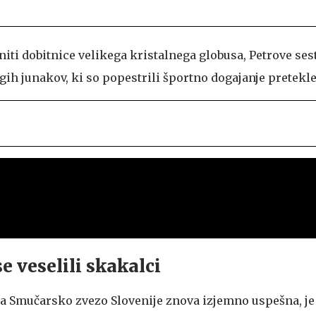
niti dobitnice velikega kristalnega globusa, Petrove ses
ugih junakov, ki so popestrili športno dogajanje pretekl
e veselili skakalci
 za Smučarsko zvezo Slovenije znova izjemno uspešna, j