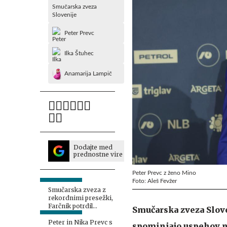
Smučarska zveza
Slovenije
Peter Prevc
Ilka Štuhec
Anamarija Lampič
Dodajte med
prednostne vire
Peter Prevc z ženo Mino
Foto: Aleš Fevžer
Smučarska zveza z
rekordnimi presežki,
Farčnik potrdil
Smučarska zveza Slov
kandidaturo za
predsednika IBU
Peter in Nika Prevc s
spominjajo uspehov n