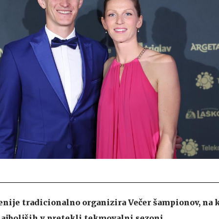
enije tradicionalno organizira Večer šampionov, na 
ajboljših v pretekli tekmovalni sezoni.