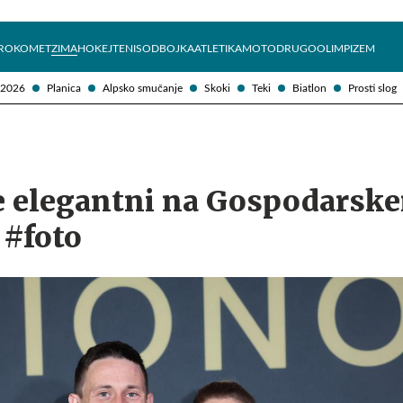
Želite prejemati e-novice?
Uživajmo pametno
ROKOMET
ZIMA
HOKEJ
TENIS
ODBOJKA
ATLETIKA
MOTO
DRUGO
OLIMPIZEM
 2026
Planica
Alpsko smučanje
Skoki
Teki
Biatlon
Prosti slog
e elegantni na Gospodarsk
 #foto