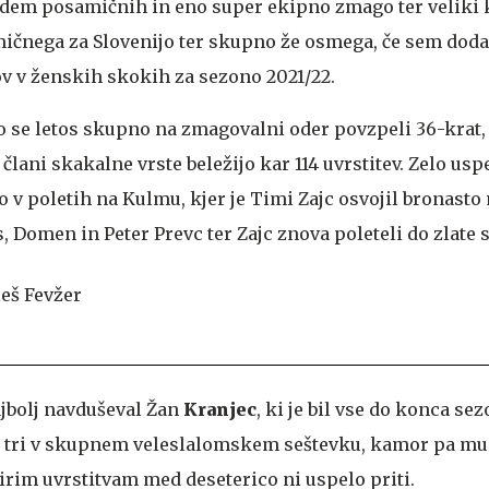
edem posamičnih in eno super ekipno zmago ter veliki k
ičnega za Slovenijo ter skupno že osmega, če sem dod
v v ženskih skokih za sezono 2021/22.
o se letos skupno na zmagovalni oder povzpeli 36-krat
člani skakalne vrste beležijo kar 114 uvrstitev. Zelo usp
 v poletih na Kulmu, kjer je Timi Zajc osvojil bronasto
 Domen in Peter Prevc ter Zajc znova poleteli do zlate 
ajbolj navduševal Žan
Kranjec
, ki je bil vse do konca sez
e tri v skupnem veleslalomskem seštevku, kamor pa mu
irim uvrstitvam med deseterico ni uspelo priti.