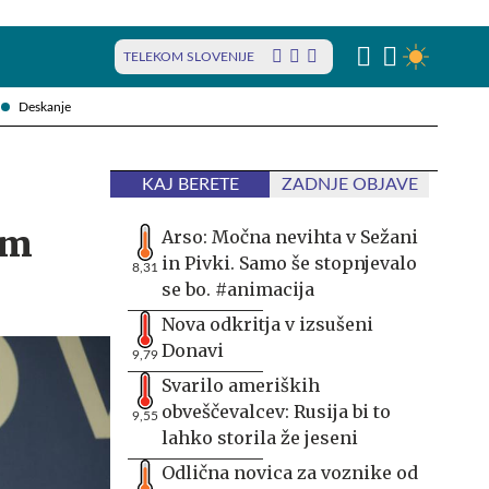
TELEKOM SLOVENIJE
Deskanje
KAJ BERETE
ZADNJE OBJAVE
em
Arso: Močna nevihta v Sežani
in Pivki. Samo še stopnjevalo
8,31
se bo. #animacija
Nova odkritja v izsušeni
Donavi
9,79
Svarilo ameriških
obveščevalcev: Rusija bi to
9,55
lahko storila že jeseni
Odlična novica za voznike od