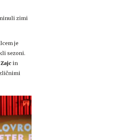
minuli zimi
alcem je
kli sezoni.
Zajc
in
azličnimi