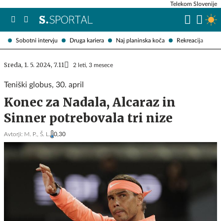
Telekom Slovenije
Sobotni intervju
Druga kariera
Naj planinska koča
Rekreacija
Sreda, 1. 5. 2024, 7.11
2 leti, 3 mesece
Teniški globus, 30. april
Konec za Nadala, Alcaraz in
Sinner potrebovala tri nize
Avtorji:
M. P.,
Š. L.
0,30