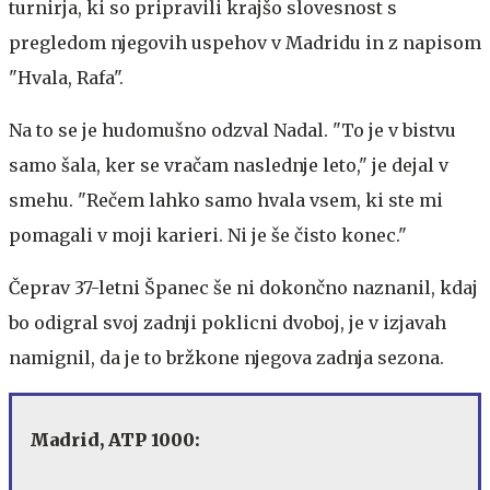
turnirja, ki so pripravili krajšo slovesnost s
pregledom njegovih uspehov v Madridu in z napisom
"Hvala, Rafa".
Na to se je hudomušno odzval Nadal. "To je v bistvu
samo šala, ker se vračam naslednje leto," je dejal v
smehu. "Rečem lahko samo hvala vsem, ki ste mi
pomagali v moji karieri. Ni je še čisto konec."
Čeprav 37-letni Španec še ni dokončno naznanil, kdaj
bo odigral svoj zadnji poklicni dvoboj, je v izjavah
namignil, da je to bržkone njegova zadnja sezona.
Madrid, ATP 1000: