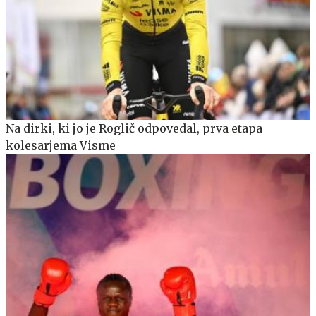
Na dirki, ki jo je Roglič odpovedal, prva etapa
kolesarjema Visme