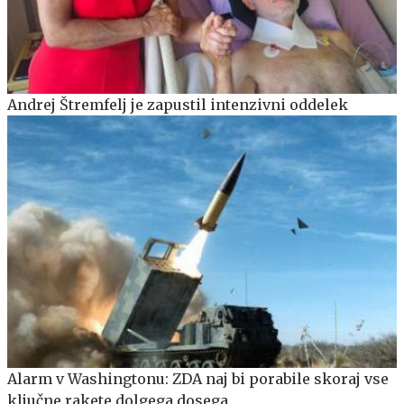
Andrej Štremfelj je zapustil intenzivni oddelek
Alarm v Washingtonu: ZDA naj bi porabile skoraj vse
ključne rakete dolgega dosega