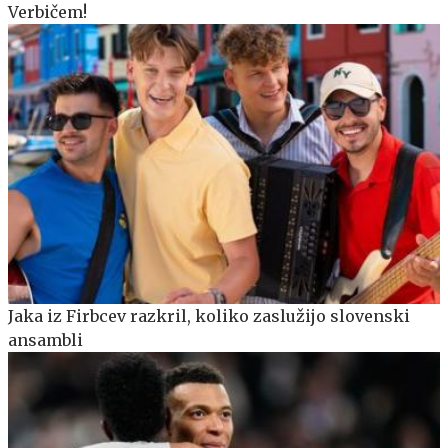
Verbičem!
Jaka iz Firbcev razkril, koliko zaslužijo slovenski
ansambli