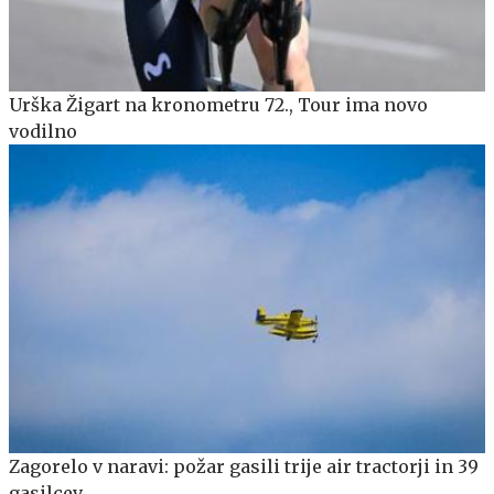
Urška Žigart na kronometru 72., Tour ima novo
vodilno
Zagorelo v naravi: požar gasili trije air tractorji in 39
gasilcev