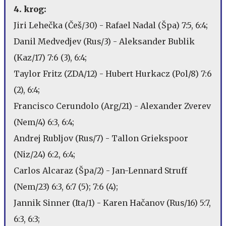
4. krog:
Jiri Lehečka (Češ/30) - Rafael Nadal (Špa) 7:5, 6:4;
Danil Medvedjev (Rus/3) - Aleksander Bublik
(Kaz/17) 7:6 (3), 6:4;
Taylor Fritz (ZDA/12) - Hubert Hurkacz (Pol/8) 7:6
(2), 6:4;
Francisco Cerundolo (Arg/21) - Alexander Zverev
(Nem/4) 6:3, 6:4;
Andrej Rubljov (Rus/7) - Tallon Griekspoor
(Niz/24) 6:2, 6:4;
Carlos Alcaraz (Špa/2) - Jan-Lennard Struff
(Nem/23) 6:3, 6:7 (5); 7:6 (4);
Jannik Sinner (Ita/1) - Karen Hačanov (Rus/16) 5:7,
6:3, 6:3;