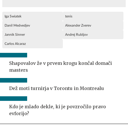
Iga Swiatek
tenis
Danil Medvedjev
Alexander Zverev
Jannik Sinner
Andrej Rubljov
Carlos Alcaraz
Shapovalov že v prvem krogu končal domači
masters
Dež moti turnirja v Torontu in Montrealu
Kdo je mlado dekle, ki je povzročilo pravo
evforijo?