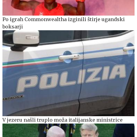
Po igrah Commonwealtha izginili štirje ugandski
boksarji
V jezeru našli truplo moža italijanske ministrice