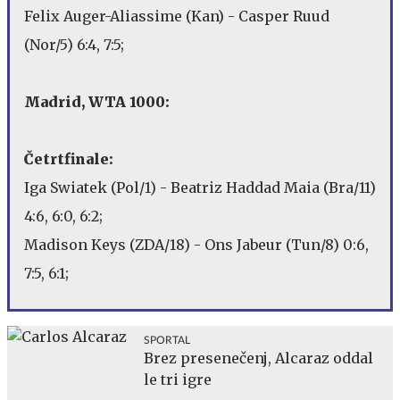
Felix Auger-Aliassime (Kan) - Casper Ruud
(Nor/5) 6:4, 7:5;
Madrid, WTA 1000:
Četrtfinale:
Iga Swiatek (Pol/1) - Beatriz Haddad Maia (Bra/11)
4:6, 6:0, 6:2;
Madison Keys (ZDA/18) - Ons Jabeur (Tun/8) 0:6,
7:5, 6:1;
SPORTAL
Brez presenečenj, Alcaraz oddal
le tri igre