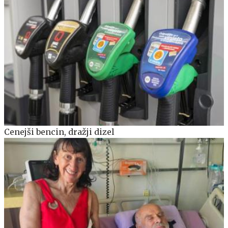
Cenejši bencin, dražji dizel