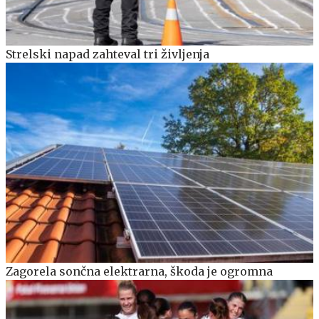
Strelski napad zahteval tri življenja
Zagorela sončna elektrarna, škoda je ogromna