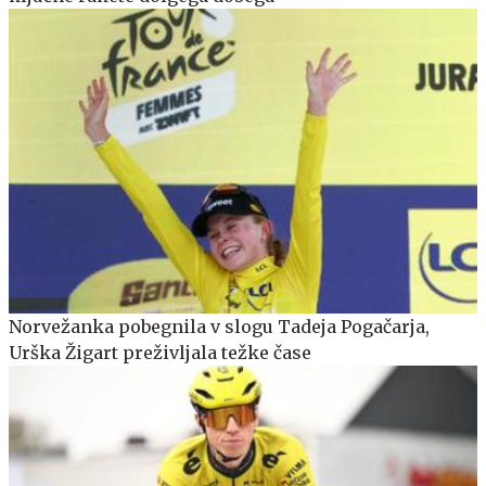
Norvežanka pobegnila v slogu Tadeja Pogačarja,
Urška Žigart preživljala težke čase