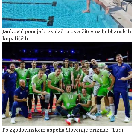
Janković ponuja brezplačno osvežitev na ljubljanskih
kopališčih
Po zgodovinskem uspehu Slovenije priznal: "Tudi