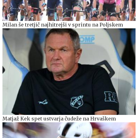
Milan še tretjič najhitrejši v sprintu na Poljskem
Matjaž Kek spet ustvarja čudeže na Hrvaškem