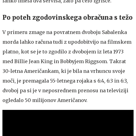
lahko imela dva servisa, zato pa celo igrišče."
Po poteh zgodovinskega obračuna s težo
V primeru zmage na povratnem dvoboju Sabalenka
morda lahko računa tudi z upodobitvijo na filmskem
platno, kot se je to zgodilo z dvobojem iz leta 1973
med Billie Jean King in Bobbyjem Riggsom. Takrat
30-letna Američankam, ki je bila na vrhuncu svoje
moči, je premagala 55-letnega rojaka s 6:4, 6:3 in 6:3,
dvoboj pa si je v neposrednem prenosu na televiziji
ogledalo 50 milijonov Američanov.