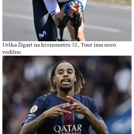
Urška Žigart na kronometru 72., Tour ima novo
vodilno