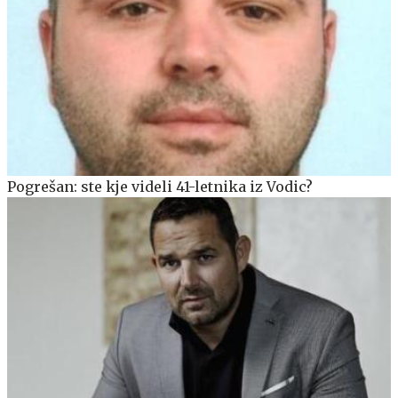
Pogrešan: ste kje videli 41-letnika iz Vodic?