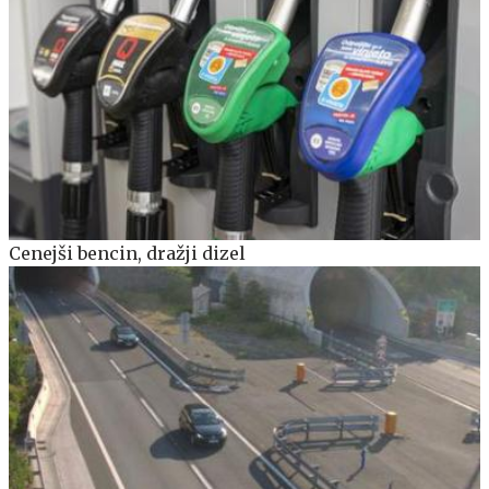
Cenejši bencin, dražji dizel