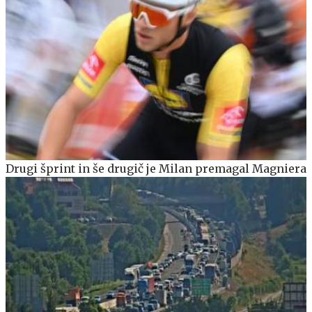
Drugi šprint in še drugič je Milan premagal Magniera