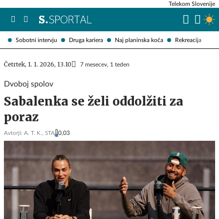
Telekom Slovenije
Sobotni intervju
Druga kariera
Naj planinska koča
Rekreacija
Četrtek, 1. 1. 2026, 13.10
7 mesecev, 1 teden
Dvoboj spolov
Sabalenka se želi oddolžiti za
poraz
Avtorji:
A. T. K.,
STA
0,03