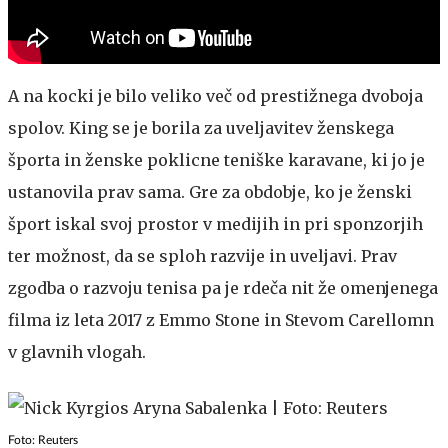
A na kocki je bilo veliko več od prestižnega dvoboja
spolov. King se je borila za uveljavitev ženskega
športa in ženske poklicne teniške karavane, ki jo je
ustanovila prav sama. Gre za obdobje, ko je ženski
šport iskal svoj prostor v medijih in pri sponzorjih
ter možnost, da se sploh razvije in uveljavi. Prav
zgodba o razvoju tenisa pa je rdeča nit že omenjenega
filma iz leta 2017 z Emmo Stone in Stevom Carellomn
v glavnih vlogah.
Foto: Reuters