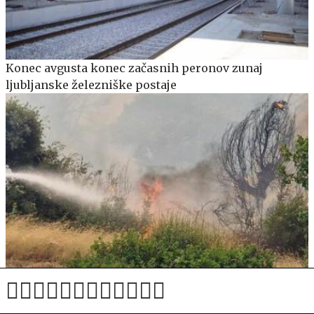
Konec avgusta konec začasnih peronov zunaj
ljubljanske železniške postaje
Policisti razkrili povzročitelja štirih požarov: za