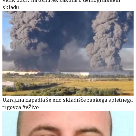
Velik odziv na osnutek zakona o demografskem
skladu
Ukrajina napadla še eno skladišče ruskega spletnega
trgovca #vŽivo