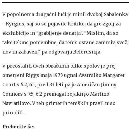
V popolnoma drugačni luči je minil dvoboj Sabalenka
- Kyrgios, saj so se pojavile kritike, da gre zgolj za
ekshibicijo in "grabljenje denarja". "Mislim, da so
take tekme pomembne, da tenis ostane zanimiv, svež,
nov in zabaven," pa odgovarja Belorusinja.
V preostalih dveh obračunih bitke spolov je prej
omenjeni Riggs maja 1973 ugnal Avstralko Margaret
Court s 6:2, 6:1, pred 33 leti pa je Američan Jimmy
Connors s 7:5, 6:2 premagal rojakinjo Martino
Navratilovo. V teh primerih teniških pravil niso
priredili.
Preberite še: