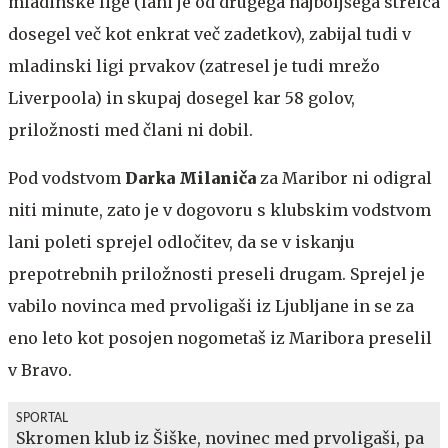
mladinske lige (lani je od drugega najboljšega strelca
dosegel več kot enkrat več zadetkov), zabijal tudi v
mladinski ligi prvakov (zatresel je tudi mrežo
Liverpoola) in skupaj dosegel kar 58 golov,
priložnosti med člani ni dobil.
Pod vodstvom
Darka Milaniča
za Maribor ni odigral
niti minute, zato je v dogovoru s klubskim vodstvom
lani poleti sprejel odločitev, da se v iskanju
prepotrebnih priložnosti preseli drugam. Sprejel je
vabilo novinca med prvoligaši iz Ljubljane in se za
eno leto kot posojen nogometaš iz Maribora preselil
v Bravo.
SPORTAL
Skromen klub iz Šiške, novinec med prvoligaši, pa