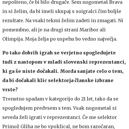
nepošteno, če bi bilo drugače. Sem nogometaš Brava
in si želim, da bi imeli skupaj s soigralci čim boljše
rezultate. Na vsaki tekmi želim zadeti in zmagati. Ni
pomembno, ali je na drugi strani Maribor ali
Olimpija. Moja želja po uspehu bo vedno največja.
Po tako dobrih igrah se verjetno spogledujete
tudi z nastopom v mladi slovenski reprezentanci,
ki ga še niste dočakali. Morda sanjate celo o tem,
da bi dočakali klic selektorja članske izbrane
vrste?
Trenutno spadam v kategorijo do 21 let, tako da se
spogledujem predvsem s tem. Vsak nogometaš si
seveda želi igrati v reprezentanci. Če me selektor
Primož Gliha ne bo vpoklical, ne bom razočaran,