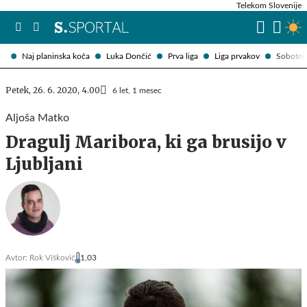
Telekom Slovenije
Naj planinska koča
Luka Dončić
Prva liga
Liga prvakov
Sobotni 
Petek, 26. 6. 2020, 4.00
6 let, 1 mesec
Aljoša Matko
Dragulj Maribora, ki ga brusijo v
Ljubljani
Avtor:
Rok Viškovič
1,03