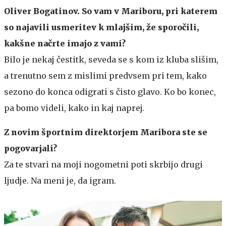
Oliver Bogatinov. So vam v Mariboru, pri katerem
so najavili usmeritev k mlajšim, že sporočili,
kakšne načrte imajo z vami?
Bilo je nekaj čestitk, seveda se s kom iz kluba slišim,
a trenutno sem z mislimi predvsem pri tem, kako
sezono do konca odigrati s čisto glavo. Ko bo konec,
pa bomo videli, kako in kaj naprej.
Z novim športnim direktorjem Maribora ste se
pogovarjali?
Za te stvari na moji nogometni poti skrbijo drugi
ljudje. Na meni je, da igram.