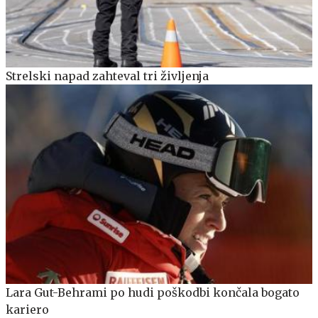
Strelski napad zahteval tri življenja
Lara Gut-Behrami po hudi poškodbi končala bogato
kariero