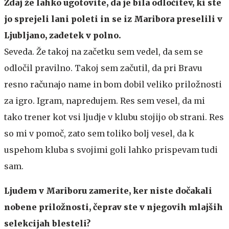
Zdaj že lahko ugotovite, da je bila odločitev, ki ste
jo sprejeli lani poleti in se iz Maribora preselili v
Ljubljano, zadetek v polno.
Seveda. Že takoj na začetku sem vedel, da sem se
odločil pravilno. Takoj sem začutil, da pri Bravu
resno računajo name in bom dobil veliko priložnosti
za igro. Igram, napredujem. Res sem vesel, da mi
tako trener kot vsi ljudje v klubu stojijo ob strani. Res
so mi v pomoč, zato sem toliko bolj vesel, da k
uspehom kluba s svojimi goli lahko prispevam tudi
sam.
Ljudem v Mariboru zamerite, ker niste dočakali
nobene priložnosti, čeprav ste v njegovih mlajših
selekcijah blesteli?