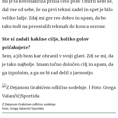
mi je ta koronakriza prišla celo prav. Umiril sem se,
dal vse od sebe, že na prvi tekmi zadel in spet je bilo
veliko lažje. Zdaj mi gre res dobro in upam, da bo
tako tudi na preostalih tekmah do konca sezone.
Ste si zadali kakšne cilje, koliko golov
pričakujete?
Sem, a jih bom kar ohranil v svoji glavi. Zdi se mi, da
je tako najbolje. Imam točno določen cilj in upam, da
ga izpolnim, a ga ne bi rad delil z javnostjo.
Z Dejanom Grabićem odlično sodeluje.
Foto: Grega Valančič/Sportida