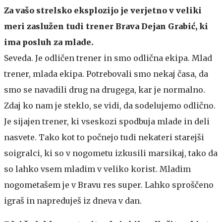
Za vašo strelsko eksplozijo je verjetno v veliki
meri zaslužen tudi trener Brava Dejan Grabić, ki
ima posluh za mlade.
Seveda. Je odličen trener in smo odlična ekipa. Mlad
trener, mlada ekipa. Potrebovali smo nekaj časa, da
smo se navadili drug na drugega, kar je normalno.
Zdaj ko nam je steklo, se vidi, da sodelujemo odlično.
Je sijajen trener, ki vseskozi spodbuja mlade in deli
nasvete. Tako kot to počnejo tudi nekateri starejši
soigralci, ki so v nogometu izkusili marsikaj, tako da
so lahko vsem mladim v veliko korist. Mladim
nogometašem je v Bravu res super. Lahko sproščeno
igraš in napreduješ iz dneva v dan.