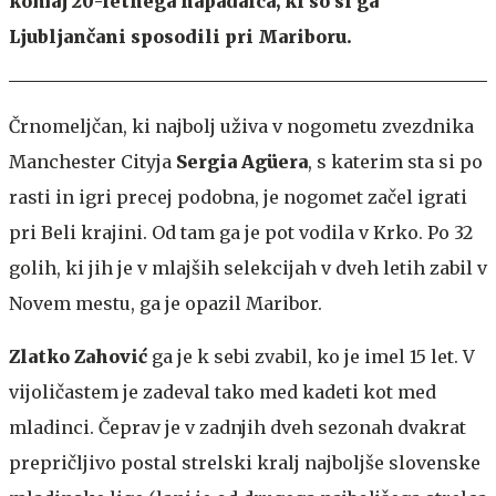
komaj 20-letnega napadalca, ki so si ga
Ljubljančani sposodili pri Mariboru.
Črnomeljčan, ki najbolj uživa v nogometu zvezdnika
Manchester Cityja
Sergia Agüera
, s katerim sta si po
rasti in igri precej podobna, je nogomet začel igrati
pri Beli krajini. Od tam ga je pot vodila v Krko. Po 32
golih, ki jih je v mlajših selekcijah v dveh letih zabil v
Novem mestu, ga je opazil Maribor.
Zlatko Zahović
ga je k sebi zvabil, ko je imel 15 let. V
vijoličastem je zadeval tako med kadeti kot med
mladinci. Čeprav je v zadnjih dveh sezonah dvakrat
prepričljivo postal strelski kralj najboljše slovenske