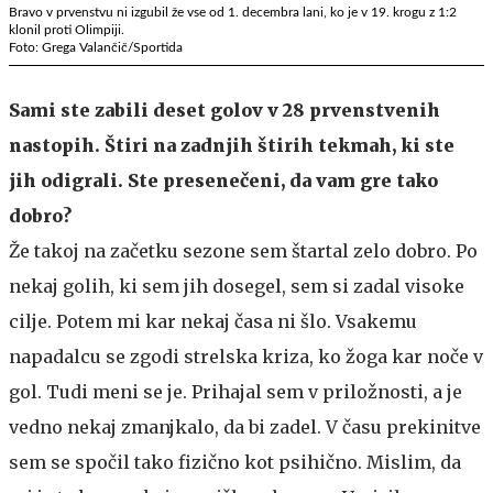
Bravo v prvenstvu ni izgubil že vse od 1. decembra lani, ko je v 19. krogu z 1:2
klonil proti Olimpiji.
Foto: Grega Valančič/Sportida
Sami ste zabili deset golov v 28 prvenstvenih
nastopih. Štiri na zadnjih štirih tekmah, ki ste
jih odigrali. Ste presenečeni, da vam gre tako
dobro?
Že takoj na začetku sezone sem štartal zelo dobro. Po
nekaj golih, ki sem jih dosegel, sem si zadal visoke
cilje. Potem mi kar nekaj časa ni šlo. Vsakemu
napadalcu se zgodi strelska kriza, ko žoga kar noče v
gol. Tudi meni se je. Prihajal sem v priložnosti, a je
vedno nekaj zmanjkalo, da bi zadel. V času prekinitve
sem se spočil tako fizično kot psihično. Mislim, da