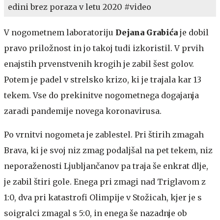
edini brez poraza v letu 2020 #video
V nogometnem laboratoriju
Dejana Grabića
je dobil
pravo priložnost in jo takoj tudi izkoristil. V prvih
enajstih prvenstvenih krogih je zabil šest golov.
Potem je padel v strelsko krizo, ki je trajala kar 13
tekem. Vse do prekinitve nogometnega dogajanja
zaradi pandemije novega koronavirusa.
Po vrnitvi nogometa je zablestel. Pri štirih zmagah
Brava, ki je svoj niz zmag podaljšal na pet tekem, niz
neporaženosti Ljubljančanov pa traja še enkrat dlje,
je zabil štiri gole. Enega pri zmagi nad Triglavom z
1:0, dva pri katastrofi Olimpije v Stožicah, kjer je s
soigralci zmagal s 5:0, in enega še nazadnje ob