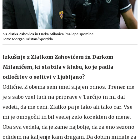
Na Zlatka Zahovića in Darka Milaniča ima lepe spomine.
Foto: Morgan Kristan/Sportida
Izkušnje z Zlatkom Zahovićem in Darkom
Milaničem, ki sta bila v klubu, ko je padla
odločitev o selitvi v Ljubljano?
Odlične. Z obema sem imel sijajen odnos. Trener me
je s sabo vzel tudi na priprave v Turčijo in mi dal
vedeti, da me ceni. Zlatko pa je tako ali tako car. Vse
mi je omogočil in bil vselej zelo korekten do mene.
Oba sva vedela, da je zame najbolje, da za eno sezono
odidem na kaljenje kam drugam. Da dobim minute za