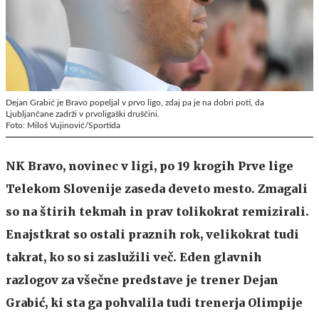
Dejan Grabić je Bravo popeljal v prvo ligo, zdaj pa je na dobri poti, da
Ljubljančane zadrži v prvoligaški druščini.
Foto: Miloš Vujinović/Sportida
NK Bravo, novinec v ligi, po 19 krogih Prve lige
Telekom Slovenije zaseda deveto mesto. Zmagali
so na štirih tekmah in prav tolikokrat remizirali.
Enajstkrat so ostali praznih rok, velikokrat tudi
takrat, ko so si zaslužili več. Eden glavnih
razlogov za všečne predstave je trener Dejan
Grabić, ki sta ga pohvalila tudi trenerja Olimpije