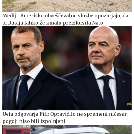
Mediji: Ameriške obveščevalne službe opozarjajo, da
bi Rusija lahko že kmalu preizkusila Nato
Uefa odgovarja Fifi: Opravičilo ne spremeni ničesar,
pogoji niso bili izpolnjeni