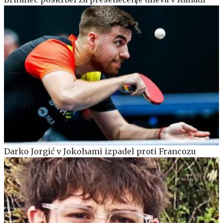
Darko Jorgić v Jokohami izpadel proti Francozu