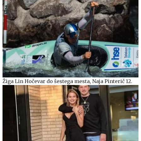
Žiga Lin Hočevar do šestega mesta, Naja Pinterič 12.