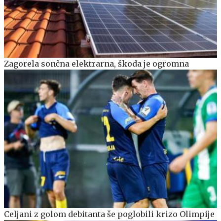
Zagorela sončna elektrarna, škoda je ogromna
Celjani z golom debitanta še poglobili krizo Olimpije