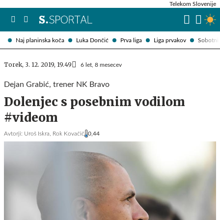
Telekom Slovenije
Naj planinska koča
Luka Dončić
Prva liga
Liga prvakov
Sobotni 
Torek, 3. 12. 2019, 19.49
6 let, 8 mesecev
Dejan Grabić, trener NK Bravo
Dolenjec s posebnim vodilom
#videom
Avtorji:
Uroš Iskra,
Rok Kovačič
0,44