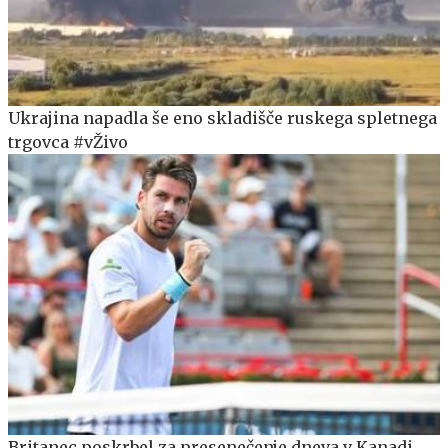
Ukrajina napadla še eno skladišče ruskega spletnega
trgovca #vŽivo
Britanec poskrbel za presenečenje dneva v Kanadi