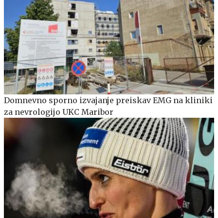
Domnevno sporno izvajanje preiskav EMG na kliniki
za nevrologijo UKC Maribor