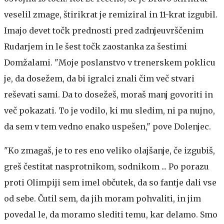
veselil zmage, štirikrat je remiziral in 11-krat izgubil.
Imajo devet točk prednosti pred zadnjeuvrščenim
Rudarjem in le šest točk zaostanka za šestimi
Domžalami. "Moje poslanstvo v trenerskem poklicu
je, da dosežem, da bi igralci znali čim več stvari
reševati sami. Da to dosežeš, moraš manj govoriti in
več pokazati. To je vodilo, ki mu sledim, ni pa nujno,
da sem v tem vedno enako uspešen," pove Dolenjec.
"Ko zmagaš, je to res eno veliko olajšanje, če izgubiš,
greš čestitat nasprotnikom, sodnikom ... Po porazu
proti Olimpiji sem imel občutek, da so fantje dali vse
od sebe. Čutil sem, da jih moram pohvaliti, in jim
povedal le, da moramo slediti temu, kar delamo. Smo