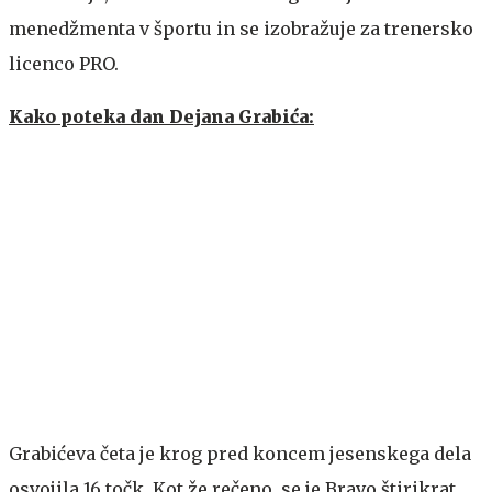
menedžmenta v športu in se izobražuje za trenersko
licenco PRO.
Kako poteka dan Dejana Grabića:
Grabićeva četa je krog pred koncem jesenskega dela
osvojila 16 točk. Kot že rečeno, se je Bravo štirikrat