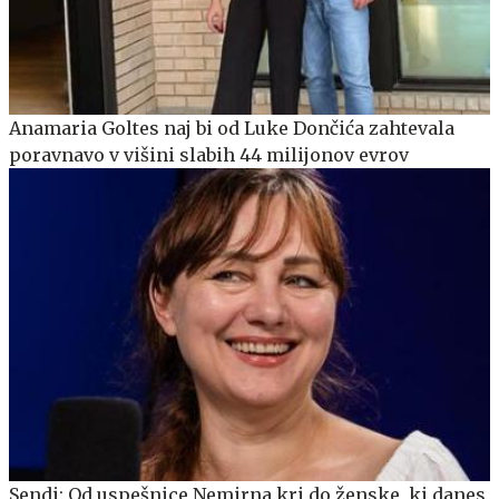
Anamaria Goltes naj bi od Luke Dončića zahtevala
poravnavo v višini slabih 44 milijonov evrov
Sendi: Od uspešnice Nemirna kri do ženske, ki danes