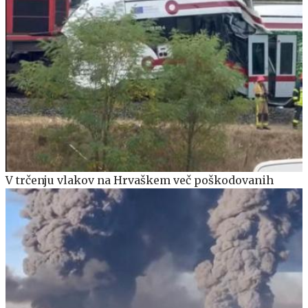
V trčenju vlakov na Hrvaškem več poškodovanih