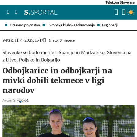
Telekom Slovenije
Državno prvenstvo
Evropska klubska tekmovanja
Legionarji
Petek, 11. 4. 2025, 15.17
1 leto, 3 mesece
Slovenke se bodo merile s Španijo in Madžarsko, Slovenci pa
z Litvo, Poljsko in Bolgarijo
Odbojkarice in odbojkarji na
mivki dobili tekmece v ligi
narodov
Avtor:
STA
0,01