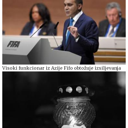
Visoki funkcionar iz Azije Fifo obtožuje izsiljevanja