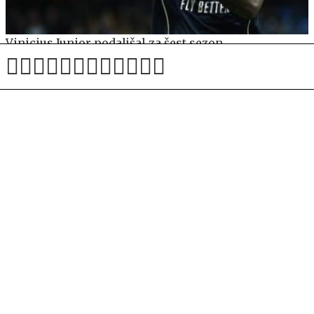
Vinicius Junior podaljšal za šest sezon
Na Vršič prihaja velika sprememba