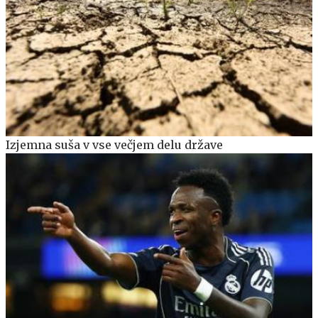
Izjemna suša v vse večjem delu države