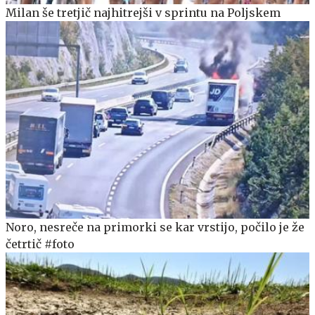
Milan še tretjič najhitrejši v sprintu na Poljskem
Noro, nesreče na primorki se kar vrstijo, počilo je že
četrtič #foto