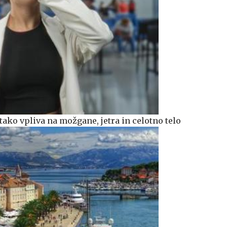
: tako vpliva na možgane, jetra in celotno telo