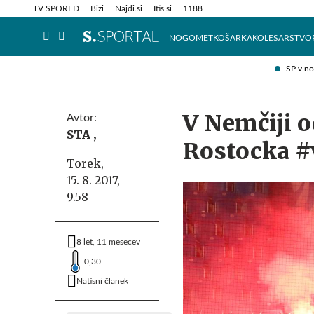
Info in obvestila
Tehnik
TV SPORED
Bizi
Najdi.si
Itis.si
1188
NOGOMET
KOŠARKA
KOLESARSTVO
SP v n
V Nemčiji o
Avtor:
STA ,
Rostocka #
Torek,
15. 8. 2017,
9.58
8 let, 11 mesecev
0,30
Natisni članek