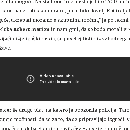
je bilo mogoče. Na stadionu in v mestu je bilo 1.700 poli
 smo nadzirali s kamerami, pa ni bilo dovolj. Kot tretj
ogoče, ukrepati moramo s skupnimi močmi," je po tekmi 
kluba
Robert Marien
in namignil, da se bodo morali v 
vijači nižjeligaških ekip, še posebej tistih iz vzhodnega 
žave.
icer še drugo plat, na katero je opozorila policija. Tam
jejo možnosti, da so za to, da se pripravljajo izgredi, v
 domačega kluba. Skupina navijačev Hanse je namreč m