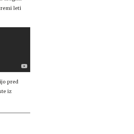
remi leti
ijo pred
te iz