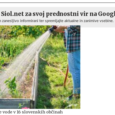
 Siol.net za svoj prednostni vir na Goog
n zanesljivo informirani ter spremljajte aktualne in zanimive vsebine.
 vode v 16 slovenskih občinah