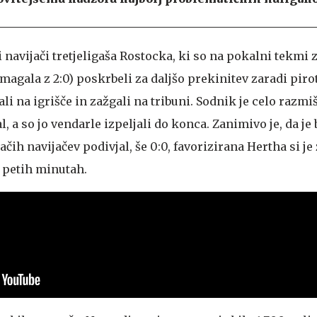
 navijači tretjeligaša Rostocka, ki so na pokalni tekmi 
zmagala z 2:0) poskrbeli za daljšo prekinitev zaradi pir
ali na igrišče in zažgali na tribuni. Sodnik je celo razmišl
 a so jo vendarle izpeljali do konca. Zanimivo je, da je b
ačih navijačev podivjal, še 0:0, favorizirana Hertha si j
h petih minutah.