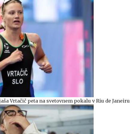
jaša Vrtačič peta na svetovnem pokalu v Riu de Janeiru