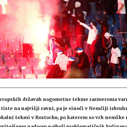
 evropskih državah nogometne tekme razmeroma var
tiste na najvišji ravni, pa je sinoči v Nemčiji izbruh
pokalni tekmi v Rostocku, po katerem so vrh nemšk
kovitejšemu nadzoru najbolj problematičnih huligano