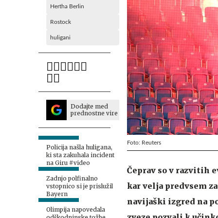
Hertha Berlin
Rostock
huligani
Dodajte med
prednostne vire
Foto: Reuters
Policija našla huligana,
ki sta zakuhala incident
na Giru #video
Čeprav so v razvitih
Zadnjo polfinalno
kar velja predvsem za 
vstopnico si je prislužil
Bayern
navijaški izgred na 
Olimpija napovedala
zveze pozvali k učin
odškodninske tožbe