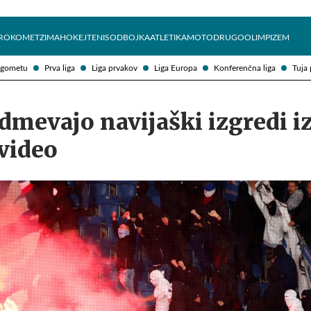
Želite prejemati e-novice?
Uživajmo pametno
ROKOMET
ZIMA
HOKEJ
TENIS
ODBOJKA
ATLETIKA
MOTO
DRUGO
OLIMPIZEM
ogometu
Prva liga
Liga prvakov
Liga Europa
Konferenčna liga
Tuja 
dmevajo navijaški izgredi i
video