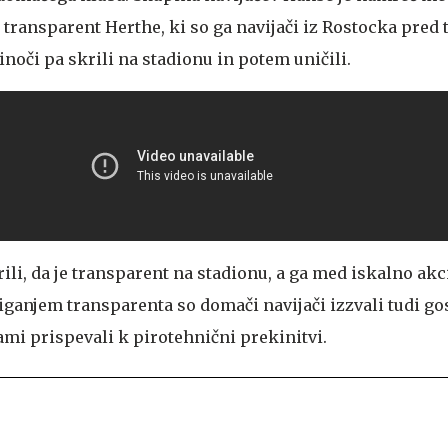
transparent Herthe, ki so ga navijači iz Rostocka pred t
noči pa skrili na stadionu in potem uničili.
rili, da je transparent na stadionu, a ga med iskalno akc
iganjem transparenta so domači navijači izzvali tudi gos
sami prispevali k pirotehnični prekinitvi.