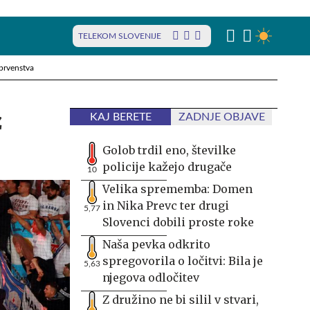
TELEKOM SLOVENIJE
prvenstva
z
KAJ BERETE
ZADNJE OBJAVE
Golob trdil eno, številke
policije kažejo drugače
10
Velika sprememba: Domen
in Nika Prevc ter drugi
5,77
Slovenci dobili proste roke
Naša pevka odkrito
spregovorila o ločitvi: Bila je
5,63
njegova odločitev
Z družino ne bi silil v stvari,