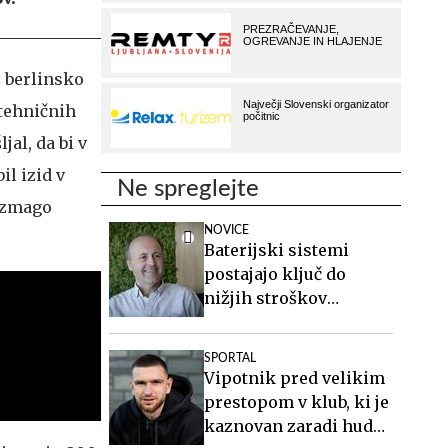
z berlinsko
otehničnih
jal, da bi v
il izid v
Ne spreglejte
e zmago
NOVICE
Baterijski sistemi
postajajo ključ do
nižjih stroškov
elektrike v podjetjih
SPORTAL
Vipotnik pred velikim
prestopom v klub, ki je
kaznovan zaradi hude