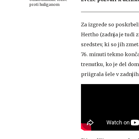
proti huliganom
Za izgrede so poskrbeli
Hertho (zadnja je tudi 
sredstev, ki so jih zmet
76. minuti tekmo končal,
trenutku, ko je del dom
priigrala šele v zadnji