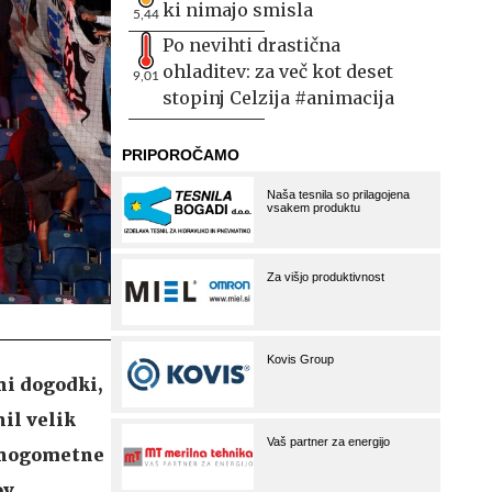
ki nimajo smisla
5,44
Po nevihti drastična
ohladitev: za več kot deset
9,01
stopinj Celzija #animacija
ni dogodki,
nil velik
e nogometne
v.