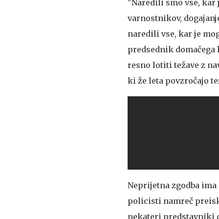
"Naredili smo vse, kar 
varnostnikov, dogajanje
naredili vse, kar je m
predsednik domačega 
resno lotiti težave z na
ki že leta povzročajo te
Neprijetna zgodba ima s
policisti namreč preisku
nekateri predstavniki