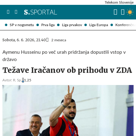
Telekom Slovenije
SP v nogometu
Prva liga
Liga prvakov
Liga Europa
Konferenčna 
Sobota, 6. 6. 2026, 21.40
2 meseca
Aymenu Husseinu po več urah pridržanja dopustili vstop v
državo
Težave Iračanov ob prihodu v ZDA
Avtor:
R. Sp.
1,25