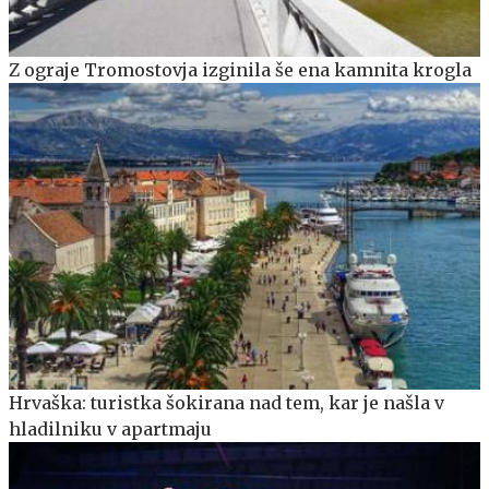
Z ograje Tromostovja izginila še ena kamnita krogla
Hrvaška: turistka šokirana nad tem, kar je našla v
hladilniku v apartmaju