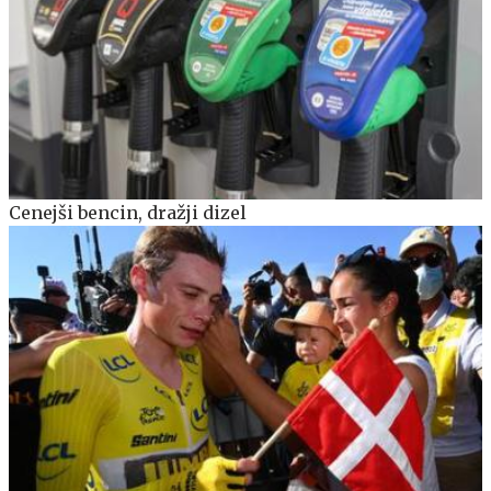
Cenejši bencin, dražji dizel