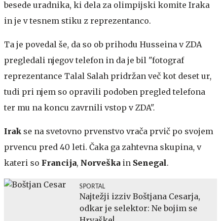
besede uradnika, ki dela za olimpijski komite Iraka
in je v tesnem stiku z reprezentanco.
Ta je povedal še, da so ob prihodu Husseina v ZDA
pregledali njegov telefon in da je bil "fotograf
reprezentance Talal Salah pridržan več kot deset ur,
tudi pri njem so opravili podoben pregled telefona
ter mu na koncu zavrnili vstop v ZDA".
Irak
se na svetovno prvenstvo vrača prvič po svojem
prvencu pred 40 leti. Čaka ga zahtevna skupina, v
kateri so
Francija
,
Norveška
in
Senegal
.
SPORTAL
Najtežji izziv Boštjana Cesarja,
odkar je selektor: Ne bojim se
Hrvaške!