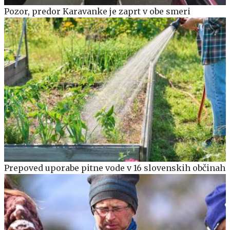
Pozor, predor Karavanke je zaprt v obe smeri
Prepoved uporabe pitne vode v 16 slovenskih občinah