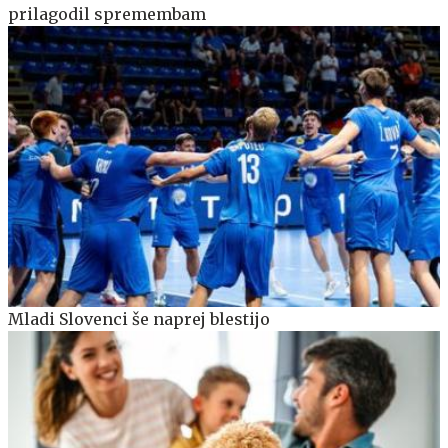
prilagodil spremembam
Mladi Slovenci še naprej blestijo