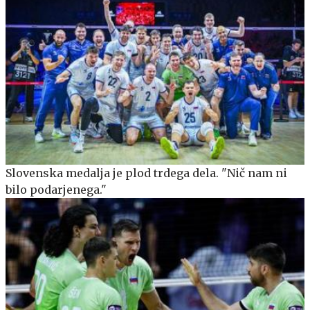
Slovenska medalja je plod trdega dela. "Nič nam ni
bilo podarjenega."