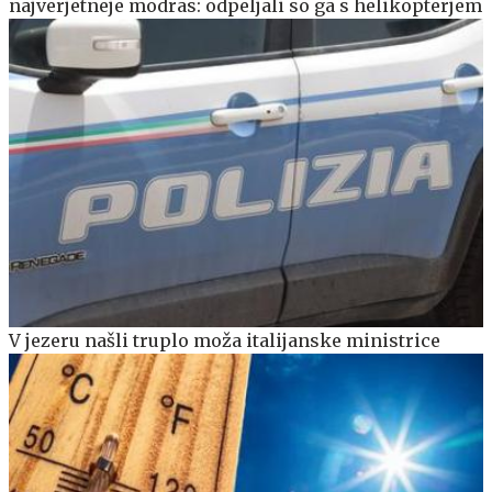
najverjetneje modras: odpeljali so ga s helikopterjem
V jezeru našli truplo moža italijanske ministrice