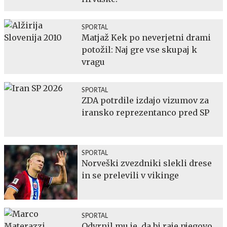
SPORTAL
Matjaž Kek po neverjetni drami
potožil: Naj gre vse skupaj k
vragu
SPORTAL
ZDA potrdile izdajo vizumov za
iransko reprezentanco pred SP
SPORTAL
Norveški zvezdniki slekli drese
in se prelevili v vikinge
SPORTAL
Odvrnil mu je, da bi raje njegovo