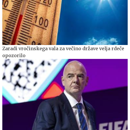
Zaradi vročinskega vala za večino države velja rdeče
opozorilo