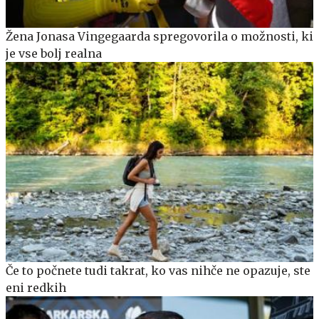
Žena Jonasa Vingegaarda spregovorila o možnosti, ki
je vse bolj realna
Če to počnete tudi takrat, ko vas nihče ne opazuje, ste
eni redkih