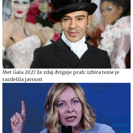
Met Gala 2027 že zdaj dviguje prah: izbira teme je
razdelila javnost