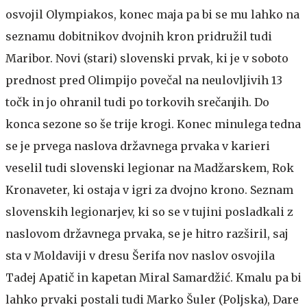
osvojil Olympiakos, konec maja pa bi se mu lahko na
seznamu dobitnikov dvojnih kron pridružil tudi
Maribor. Novi (stari) slovenski prvak, ki je v soboto
prednost pred Olimpijo povečal na neulovljivih 13
točk in jo ohranil tudi po torkovih srečanjih. Do
konca sezone so še trije krogi. Konec minulega tedna
se je prvega naslova državnega prvaka v karieri
veselil tudi slovenski legionar na Madžarskem, Rok
Kronaveter, ki ostaja v igri za dvojno krono. Seznam
slovenskih legionarjev, ki so se v tujini posladkali z
naslovom državnega prvaka, se je hitro razširil, saj
sta v Moldaviji v dresu Šerifa nov naslov osvojila
Tadej Apatič in kapetan Miral Samardžić. Kmalu pa bi
lahko prvaki postali tudi Marko Šuler (Poljska), Dare