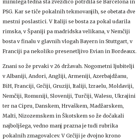
minulega tedna sta zvezdico potrdila še Barcelona in
PSG. Kar se tiče pokalnih tekmovanjih, se obetata dve
mestni poslastici. V Italiji se bosta za pokal udarila
rimska, v Španiji pa madridska velikana, v Nemčiji
bosta v finalu v glavnih vlogah Bayern in Stuttgart, v
Franciji pa nekoliko presenetljivo Evian in Bordeaux.
Znani so že prvaki v 26 državah. Nogometni ljubitelji
v Albaniji, Andori, Angliji, Armeniji, Azerbajdžanu,
BiH, Franciji, Grčiji, Gruziji, Italiji, Izraelu, Moldaviji,
Nemčiji, Romuniji, Sloveniji, Turčiji, Walesu, Ukrajini
ter na Cipru, Danskem, Hrvaškem, Madžarskem,
Malti, Nizozemskem in Škotskem so že dočakali
najboljšega, vedno manj prazna je tudi rubrika
pokalnih zmagovalcev. V Grčiji je dvojno krono