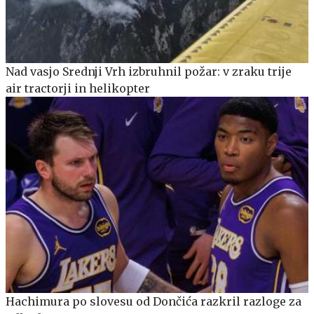
Nad vasjo Srednji Vrh izbruhnil požar: v zraku trije
air tractorji in helikopter
Hachimura po slovesu od Dončića razkril razloge za