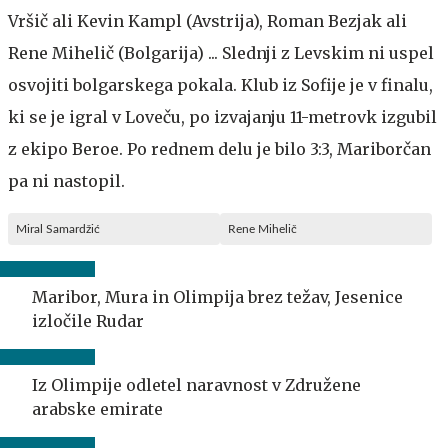
Vršič ali Kevin Kampl (Avstrija), Roman Bezjak ali
Rene Mihelič (Bolgarija) ... Slednji z Levskim ni uspel
osvojiti bolgarskega pokala. Klub iz Sofije je v finalu,
ki se je igral v Loveču, po izvajanju 11-metrovk izgubil
z ekipo Beroe. Po rednem delu je bilo 3:3, Mariborčan
pa ni nastopil.
Miral Samardžić
Rene Mihelič
Maribor, Mura in Olimpija brez težav, Jesenice
izločile Rudar
Iz Olimpije odletel naravnost v Združene
arabske emirate