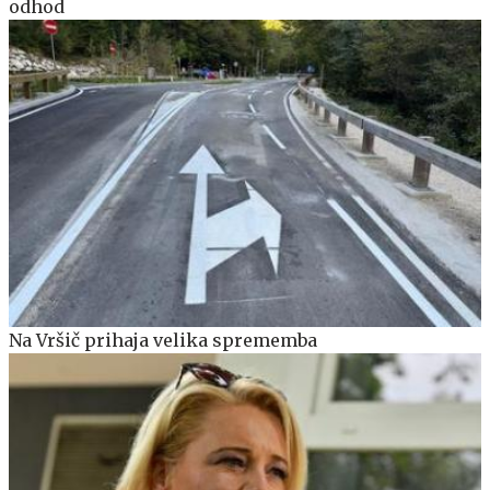
odhod
Na Vršič prihaja velika sprememba