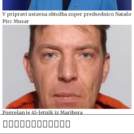
V pripravi ustavna obtožba zoper predsednico Natašo
Pirc Musar
Pogrešan je 45-letnik iz Maribora