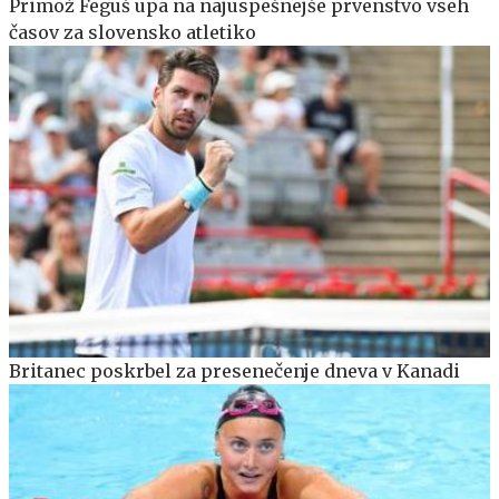
Primož Feguš upa na najuspešnejše prvenstvo vseh
časov za slovensko atletiko
Britanec poskrbel za presenečenje dneva v Kanadi