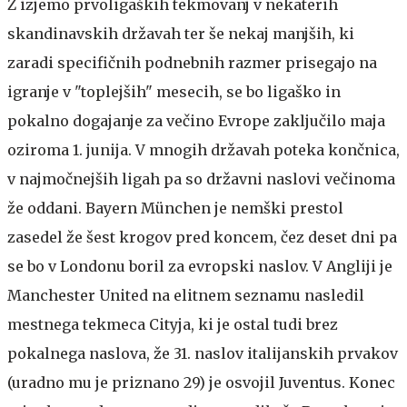
Z izjemo prvoligaških tekmovanj v nekaterih
skandinavskih državah ter še nekaj manjših, ki
zaradi specifičnih podnebnih razmer prisegajo na
igranje v "toplejših" mesecih, se bo ligaško in
pokalno dogajanje za večino Evrope zaključilo maja
oziroma 1. junija. V mnogih državah poteka končnica,
v najmočnejših ligah pa so državni naslovi večinoma
že oddani. Bayern München je nemški prestol
zasedel že šest krogov pred koncem, čez deset dni pa
se bo v Londonu boril za evropski naslov. V Angliji je
Manchester United na elitnem seznamu nasledil
mestnega tekmeca Cityja, ki je ostal tudi brez
pokalnega naslova, že 31. naslov italijanskih prvakov
(uradno mu je priznano 29) je osvojil Juventus. Konec