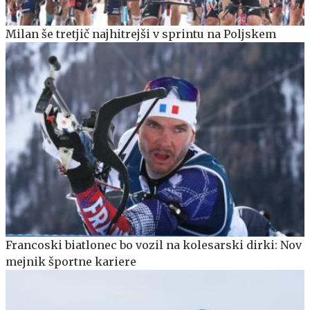
Milan še tretjič najhitrejši v sprintu na Poljskem
Francoski biatlonec bo vozil na kolesarski dirki: Nov
mejnik športne kariere