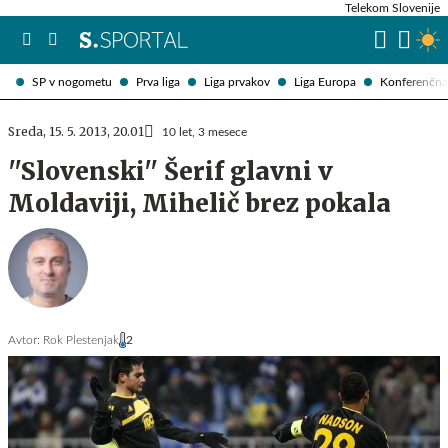
Telekom Slovenije
SP v nogometu
Prva liga
Liga prvakov
Liga Europa
Konferenčna 
Sreda, 15. 5. 2013, 20.01
10 let, 3 mesece
''Slovenski'' Šerif glavni v
Moldaviji, Mihelič brez pokala
Avtor:
Rok Plestenjak
2