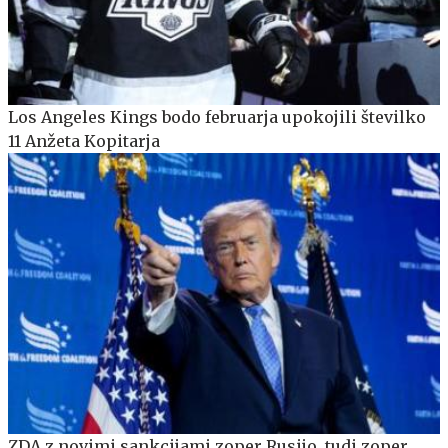
Los Angeles Kings bodo februarja upokojili številko
11 Anžeta Kopitarja
ZDA z novimi sankcijami zoper Rusijo, tudi zoper