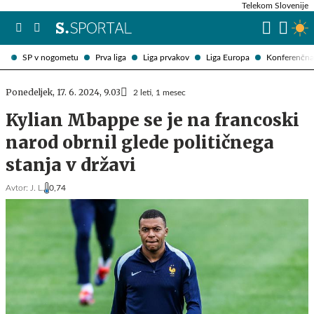
Telekom Slovenije
SP v nogometu
Prva liga
Liga prvakov
Liga Europa
Konferenčna 
Ponedeljek, 17. 6. 2024, 9.03
2 leti, 1 mesec
Kylian Mbappe se je na francoski
narod obrnil glede političnega
stanja v državi
Avtor:
J. L.
0,74