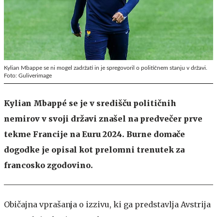
Kylian Mbappe se ni mogel zadržati in je spregovoril o političnem stanju v državi.
Foto: Guliverimage
Kylian Mbappé se je v središču političnih
nemirov v svoji državi znašel na predvečer prve
tekme Francije na Euru 2024. Burne domače
dogodke je opisal kot prelomni trenutek za
francosko zgodovino.
Običajna vprašanja o izzivu, ki ga predstavlja Avstrija