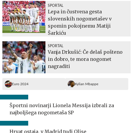
SPORTAL
Lepa in čustvena gesta
slovenskih nogometašev v
spomin pokojnemu Matiji
Šarkiću
SPORTAL
Vanja Drkušić: Če delaš pošteno
in dobro, te mora nogomet
nagraditi
Euro 2024
Kylian Mbappe
Športni novinarji Lionela Messija izbrali za
najboljšega nogometaša SP
Hrvat ostaja, v Madrid tudi Olise