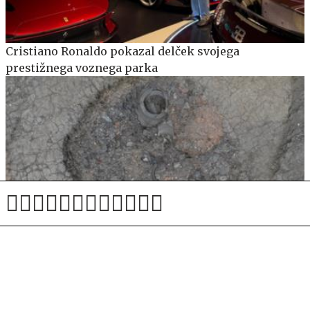
Cristiano Ronaldo pokazal delček svojega
prestižnega voznega parka
Na Gradiščanskem odkrili obsežno antično
keramičarsko delavnico