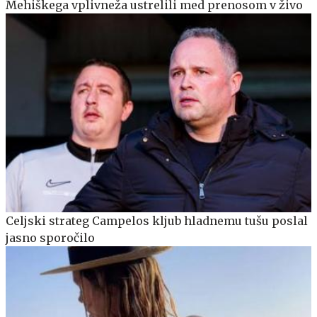
Mehiškega vplivneža ustrelili med prenosom v živo
Celjski strateg Campelos kljub hladnemu tušu poslal
jasno sporočilo