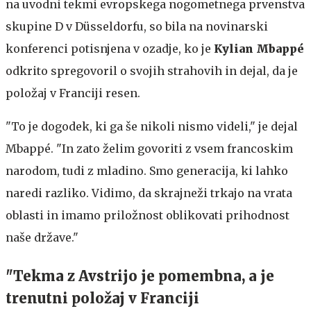
na uvodni tekmi evropskega nogometnega prvenstva
skupine D v Düsseldorfu, so bila na novinarski
konferenci potisnjena v ozadje, ko je
Kylian Mbappé
odkrito spregovoril o svojih strahovih in dejal, da je
položaj v Franciji resen.
"To je dogodek, ki ga še nikoli nismo videli," je dejal
Mbappé. "In zato želim govoriti z vsem francoskim
narodom, tudi z mladino. Smo generacija, ki lahko
naredi razliko. Vidimo, da skrajneži trkajo na vrata
oblasti in imamo priložnost oblikovati prihodnost
naše države."
"Tekma z Avstrijo je pomembna, a je
trenutni položaj v Franciji