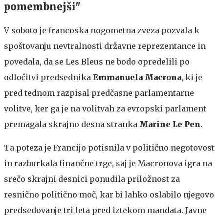
pomembnejši"
V soboto je francoska nogometna zveza pozvala k
spoštovanju nevtralnosti državne reprezentance in
povedala, da se Les Bleus ne bodo opredelili po
odločitvi predsednika
Emmanuela Macrona
, ki je
pred tednom razpisal predčasne parlamentarne
volitve, ker ga je na volitvah za evropski parlament
premagala skrajno desna stranka
Marine Le Pen
.
Ta poteza je Francijo potisnila v politično negotovost
in razburkala finančne trge, saj je Macronova igra na
srečo skrajni desnici ponudila priložnost za
resnično politično moč, kar bi lahko oslabilo njegovo
predsedovanje tri leta pred iztekom mandata. Javne