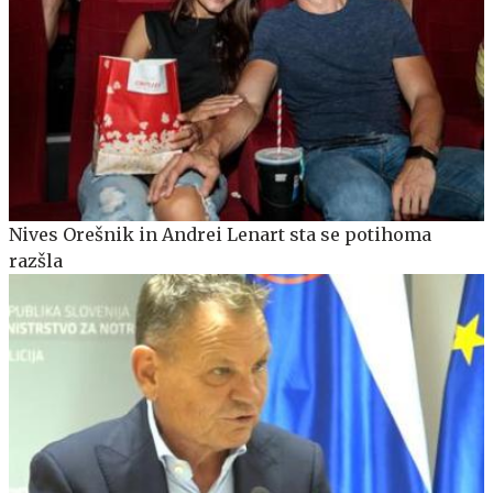
Nives Orešnik in Andrei Lenart sta se potihoma
razšla