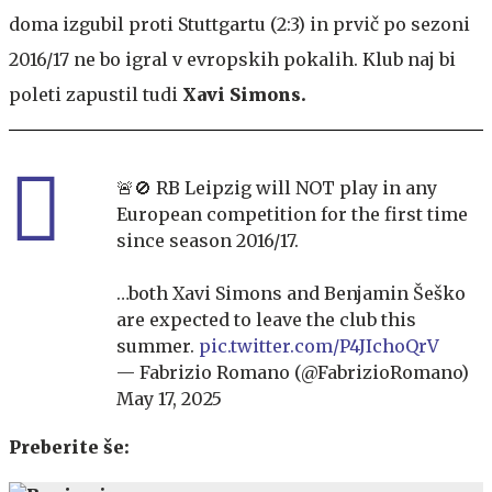
doma izgubil proti Stuttgartu (2:3) in prvič po sezoni
2016/17 ne bo igral v evropskih pokalih. Klub naj bi
poleti zapustil tudi
Xavi Simons.
🚨🚫 RB Leipzig will NOT play in any
European competition for the first time
since season 2016/17.
…both Xavi Simons and Benjamin Šeško
are expected to leave the club this
summer.
pic.twitter.com/P4JIchoQrV
— Fabrizio Romano (@FabrizioRomano)
May 17, 2025
Preberite še: