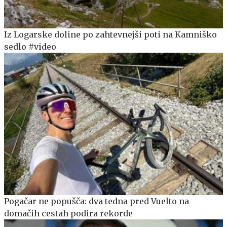
Iz Logarske doline po zahtevnejši poti na Kamniško
sedlo #video
Pogačar ne popušča: dva tedna pred Vuelto na
domačih cestah podira rekorde