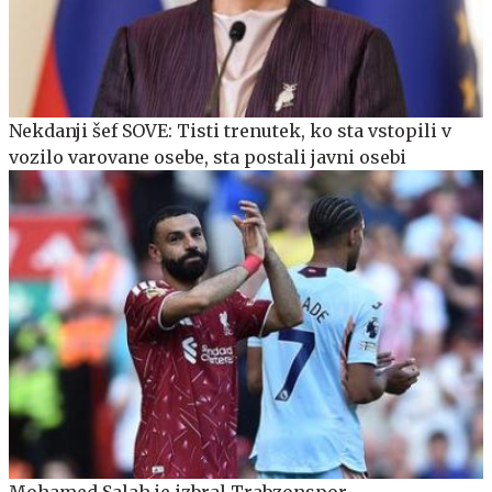
Nekdanji šef SOVE: Tisti trenutek, ko sta vstopili v
vozilo varovane osebe, sta postali javni osebi
Mohamed Salah je izbral Trabzonspor