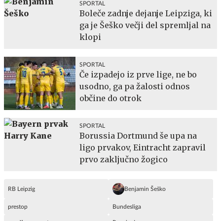
SPORTAL
Boleče zadnje dejanje Leipziga, ki
ga je Šeško večji del spremljal na
klopi
SPORTAL
Če izpadejo iz prve lige, ne bo
usodno, ga pa žalosti odnos
občine do otrok
SPORTAL
Borussia Dortmund še upa na
ligo prvakov, Eintracht zapravil
prvo zaključno žogico
RB Leipzig
Benjamin Šeško
prestop
Bundesliga