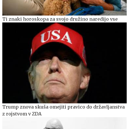
Ti znaki horoskopa za svojo družino naredijo vse
Trump znova skuša omejiti pravico do državljanstva
z rojstvom v ZDA