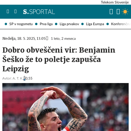
Telekom Slovenije
SP v nogometu
Prva liga
Liga prvakov
Liga Europa
Konferenčna 
Nedelja, 18. 5. 2025, 13.05
1 leto, 2 meseca
Dobro obveščeni vir: Benjamin
Šeško že to poletje zapušča
Leipzig
Avtor:
A. T. K.
0,55