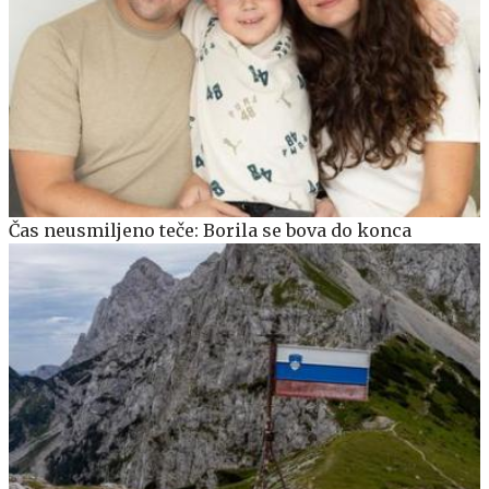
Čas neusmiljeno teče: Borila se bova do konca