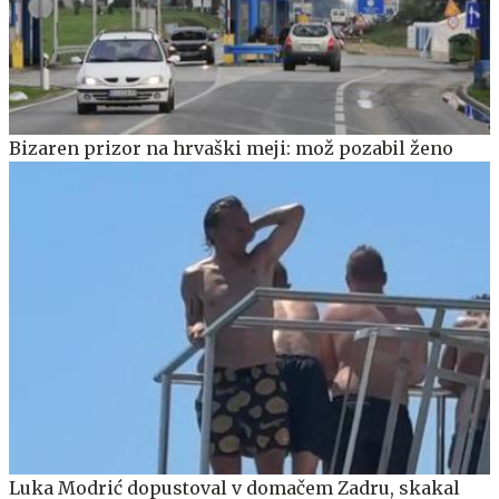
Bizaren prizor na hrvaški meji: mož pozabil ženo
Luka Modrić dopustoval v domačem Zadru, skakal