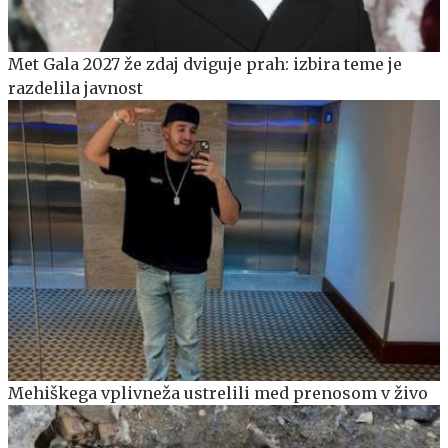
Met Gala 2027 že zdaj dviguje prah: izbira teme je
razdelila javnost
Mehiškega vplivneža ustrelili med prenosom v živo