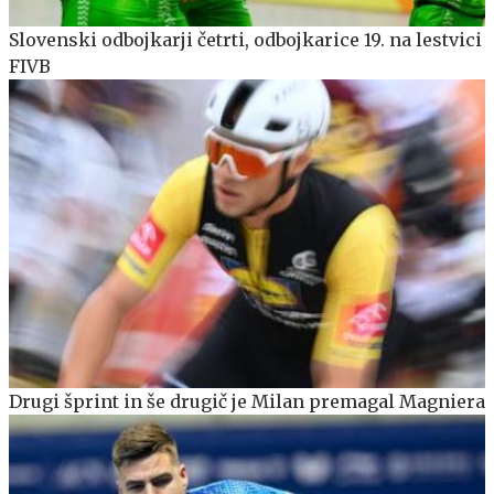
Slovenski odbojkarji četrti, odbojkarice 19. na lestvici
FIVB
Drugi šprint in še drugič je Milan premagal Magniera