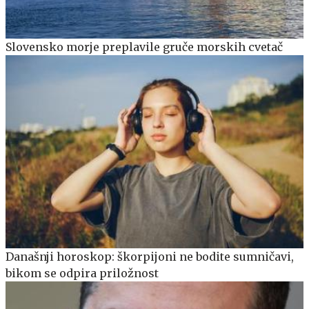
Slovensko morje preplavile gruče morskih cvetač
Današnji horoskop: škorpijoni ne bodite sumničavi,
bikom se odpira priložnost