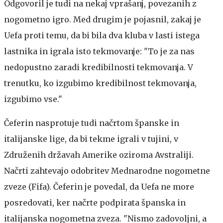
Odgovoril je tudi na nekaj vprašanj, povezanih z
nogometno igro. Med drugim je pojasnil, zakaj je
Uefa proti temu, da bi bila dva kluba v lasti istega
lastnika in igrala isto tekmovanje: "To je za nas
nedopustno zaradi kredibilnosti tekmovanja. V
trenutku, ko izgubimo kredibilnost tekmovanja,
izgubimo vse."
Čeferin nasprotuje tudi načrtom španske in
italijanske lige, da bi tekme igrali v tujini, v
Združenih državah Amerike oziroma Avstraliji.
Načrti zahtevajo odobritev Mednarodne nogometne
zveze (Fifa). Čeferin je povedal, da Uefa ne more
posredovati, ker načrte podpirata španska in
italijanska nogometna zveza. "Nismo zadovoljni, a