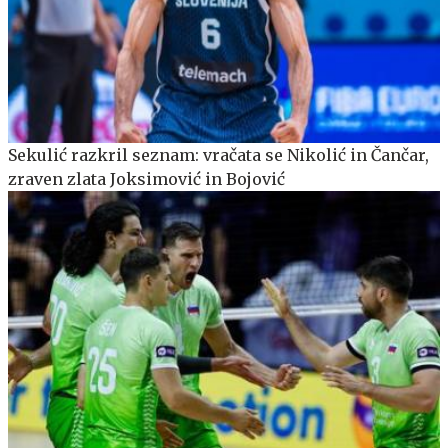
Sekulić razkril seznam: vračata se Nikolić in Čančar,
zraven zlata Joksimović in Bojović