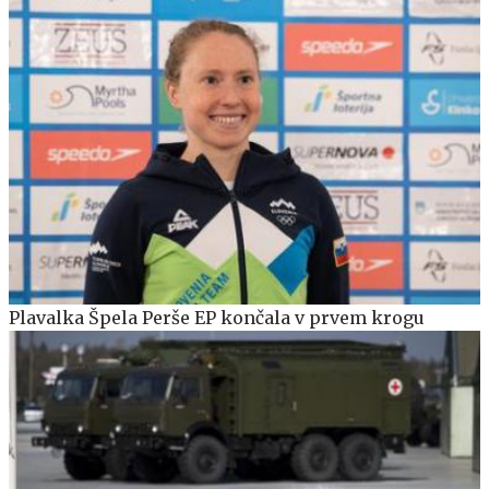
Plavalka Špela Perše EP končala v prvem krogu