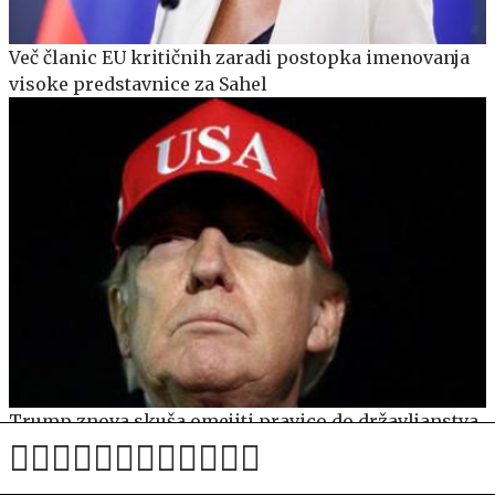
Več članic EU kritičnih zaradi postopka imenovanja
visoke predstavnice za Sahel
Trump znova skuša omejiti pravico do državljanstva
z rojstvom v ZDA