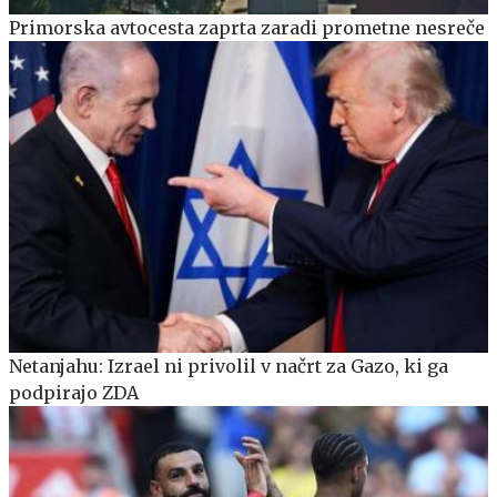
Primorska avtocesta zaprta zaradi prometne nesreče
Netanjahu: Izrael ni privolil v načrt za Gazo, ki ga
podpirajo ZDA