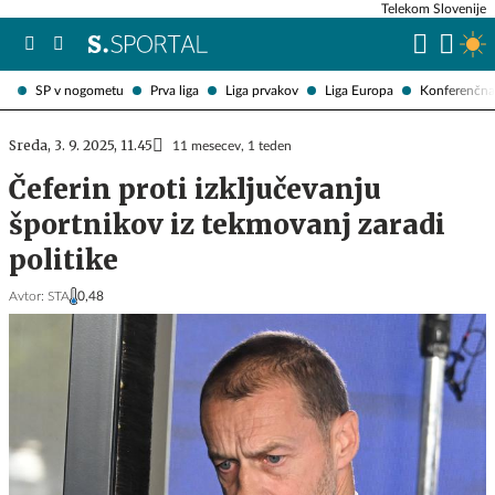
Telekom Slovenije
SP v nogometu
Prva liga
Liga prvakov
Liga Europa
Konferenčna 
Sreda, 3. 9. 2025, 11.45
11 mesecev, 1 teden
Čeferin proti izključevanju
športnikov iz tekmovanj zaradi
politike
Avtor:
STA
0,48