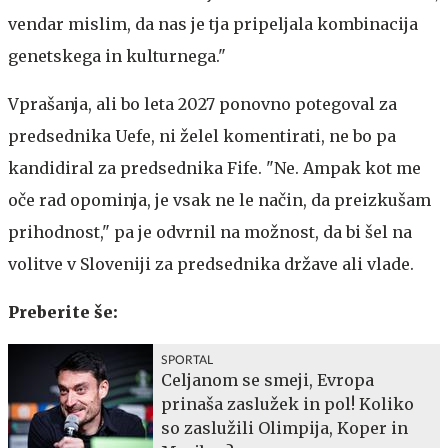
vendar mislim, da nas je tja pripeljala kombinacija
genetskega in kulturnega."
Vprašanja, ali bo leta 2027 ponovno potegoval za
predsednika Uefe, ni želel komentirati, ne bo pa
kandidiral za predsednika Fife. "Ne. Ampak kot me
oče rad opominja, je vsak ne le način, da preizkušam
prihodnost," pa je odvrnil na možnost, da bi šel na
volitve v Sloveniji za predsednika države ali vlade.
Preberite še:
SPORTAL
Celjanom se smeji, Evropa
prinaša zaslužek in pol! Koliko
so zaslužili Olimpija, Koper in