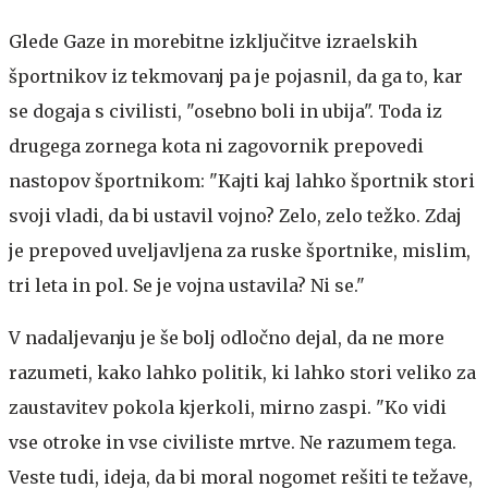
Glede Gaze in morebitne izključitve izraelskih
športnikov iz tekmovanj pa je pojasnil, da ga to, kar
se dogaja s civilisti, "osebno boli in ubija". Toda iz
drugega zornega kota ni zagovornik prepovedi
nastopov športnikom: "Kajti kaj lahko športnik stori
svoji vladi, da bi ustavil vojno? Zelo, zelo težko. Zdaj
je prepoved uveljavljena za ruske športnike, mislim,
tri leta in pol. Se je vojna ustavila? Ni se."
V nadaljevanju je še bolj odločno dejal, da ne more
razumeti, kako lahko politik, ki lahko stori veliko za
zaustavitev pokola kjerkoli, mirno zaspi. "Ko vidi
vse otroke in vse civiliste mrtve. Ne razumem tega.
Veste tudi, ideja, da bi moral nogomet rešiti te težave,