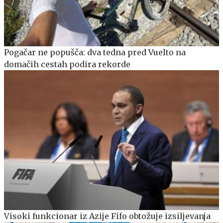
Pogačar ne popušča: dva tedna pred Vuelto na
domačih cestah podira rekorde
Visoki funkcionar iz Azije Fifo obtožuje izsiljevanja