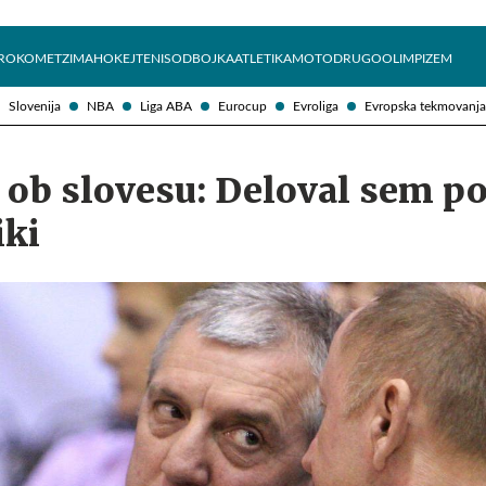
Želite prejemati e-novice?
Uživajmo pametno
ROKOMET
ZIMA
HOKEJ
TENIS
ODBOJKA
ATLETIKA
MOTO
DRUGO
OLIMPIZEM
Slovenija
NBA
Liga ABA
Eurocup
Evroliga
Evropska tekmovanja
 ob slovesu: Deloval sem p
iki