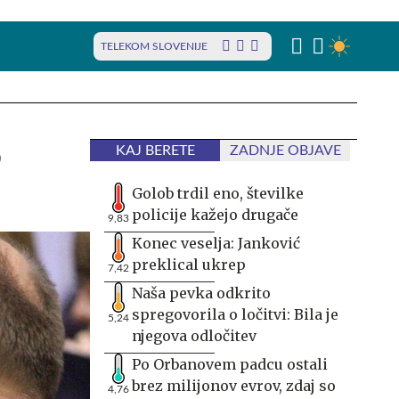
TELEKOM SLOVENIJE
o
KAJ BERETE
ZADNJE OBJAVE
Golob trdil eno, številke
policije kažejo drugače
9,83
Konec veselja: Janković
preklical ukrep
7,42
Naša pevka odkrito
spregovorila o ločitvi: Bila je
5,24
njegova odločitev
Po Orbanovem padcu ostali
brez milijonov evrov, zdaj so
4,76