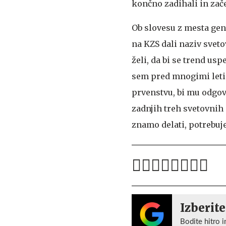
končno zadihali in zače
Ob slovesu z mesta gene
na KZS dali naziv svetov
želi, da bi se trend us
sem pred mnogimi leti z
prvenstvu, bi mu odgov
zadnjih treh svetovnih
znamo delati, potrebuje
Izberite
Bodite hitro i