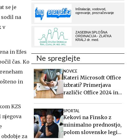
t se je
 sodil na
k v
ena in Efes
Ne spreglejte
počil čas. Ko
a preneham
NOVICE
Kateri Microsoft Office
pošteno in
izbrati? Primerjava
različic Office 2024 in
Office 2021.
nikom KZS
SPORTAL
l njegova
Kekovi na Finsko z
minimalno prednostjo,
e
polom slovenske legije
o obdobje za