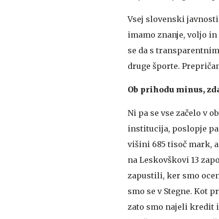
Vsej slovenski javnosti,
imamo znanje, voljo in
se da s transparentnim
druge športe. Prepričan
Ob prihodu minus, zd
Ni pa se vse začelo v ob
institucija, poslopje p
višini 685 tisoč mark, 
na Leskovškovi 13 zapo
zapustili, ker smo ocen
smo se v Stegne. Kot p
zato smo najeli kredit 