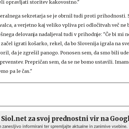
li opravljati storitev kakovostno."
ralnega sekretarja se je obrnil tudi proti prihodnosti.
alca, a verjetno kaj veliko vpliva pri odločitvah več ne 
pešnega delovanja nadaljeval tudi v prihodnje: "Če bi mi 
ačel igrati košarko, rekel, da bo Slovenija igrala na s
oril, da je zgrešil panogo. Ponosen sem, da smo bili ud
 prvenstev. Prepričan sem, da se ne bomo ustavili. Imam
mo pa le čas."
 Siol.net za svoj prednostni vir na Goog
n zanesljivo informirani ter spremljajte aktualne in zanimive vsebine.