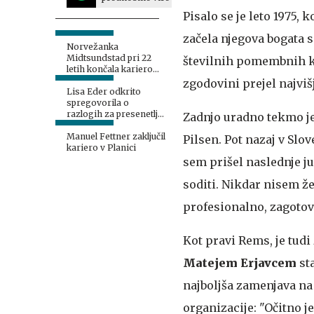
Pisalo se je leto 1975, k
začela njegova bogata s
Norvežanka
Midtsundstad pri 22
številnih pomembnih kl
letih končala kariero
zaradi posledic padca
zgodovini prejel najviš
Lisa Eder odkrito
spregovorila o
razlogih za presenetljiv
Zadnjo uradno tekmo je 
konec kariere:
razhajanja z zvezo
Manuel Fettner zaključil
Pilsen. Pot nazaj v Slov
kariero v Planici
sem prišel naslednje ju
soditi. Nikdar nisem žel
profesionalno, zagotov
Kot pravi Rems, je tudi
Matejem Erjavcem
sta
najboljša zamenjava n
organizacije: "Očitno je