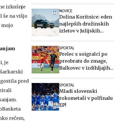
pri Twenteju
ne izkušnje
NOVICE
 še na višjo
Dolina Koritnice: eden
najlepših družinskih
l mojo
izletov v Julijskih
Alpah
sanjam
SPORTAL
Prelec s soigralci po
preobratu do zmage,
, je
Balkovec v izdihljajih
ošarkarski
do remija
 gostila pred
SPORTAL
irali
Mladi slovenski
rokometaši v polfinalu
sanjam.
EP!
roBasketa
ahko rečem,