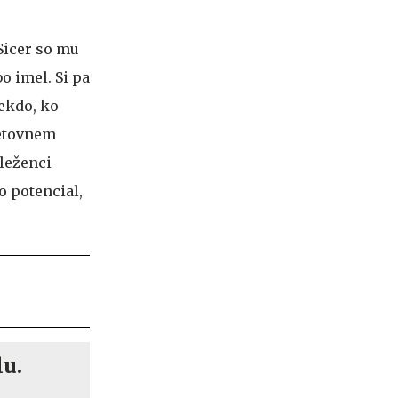
 Sicer so mu
bo imel. Si pa
nekdo, ko
vetovnem
eleženci
o potencial,
lu.