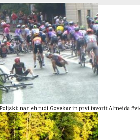
oljski: na tleh tudi Govekar in prvi favorit Almeida #v