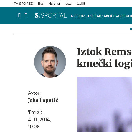
Info in obvestila
Tehnik
TV SPORED
Bizi
Najdi.si
Itis.si
1188
NOGOMET
KOŠARKA
KOLESARSTVO
Iztok Rems
kmečki log
Avtor:
Jaka Lopatič
Torek,
4. 11. 2014,
10.08