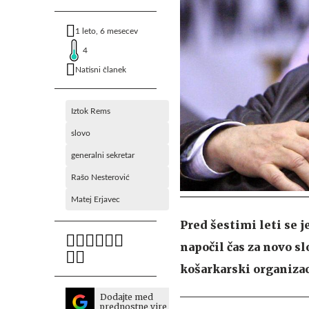
1 leto, 6 mesecev
4
Natisni članek
Iztok Rems
slovo
generalni sekretar
Rašo Nesterović
Matej Erjavec
Pred šestimi leti se j
napočil čas za novo sl
košarkarski organizac
Dodajte med
prednostne vire