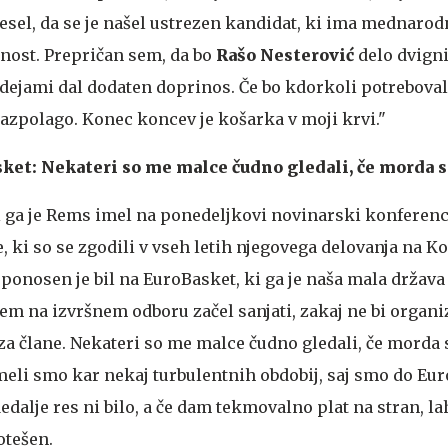
esel, da se je našel ustrezen kandidat, ki ima mednarod
nost. Prepričan sem, da bo
Rašo Nesterović
delo dvignil
 idejami dal dodaten doprinos. Če bo kdorkoli potrebova
zpolago. Konec koncev je košarka v moji krvi."
sket: Nekateri so me malce čudno gledali, če morda 
 ga je Rems imel na ponedeljkovi novinarski konferenci
, ki so se zgodili v vseh letih njegovega delovanja na K
j ponosen je bil na EuroBasket, ki ga je naša mala država
em na izvršnem odboru začel sanjati, zakaj ne bi organiz
a člane. Nekateri so me malce čudno gledali, če morda 
meli smo kar nekaj turbulentnih obdobij, saj smo do Eu
Medalje res ni bilo, a če dam tekmovalno plat na stran, l
otešen.