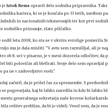
o je
Iztok Rems
opravil delo sodnika pripravnika. Takra
odniška kariera, ki se je končala po 33 letih, medtem pa
ubskih in nacionalnih tekmovanjih ter kot prvi sodni
je sodniško priznanje, zlato piščalko.
sodil leta 2008, ko sta se v okviru evrolige pomerila Si
enijo mu je dala misliti: "V avtu sem razmišljal, ali je na
tro ob 8. uri v pisarno, je v meni dozorela odločitev, d
el biti polovičar ali blefirati. Svoje delo sem opravljal 
o pa ne v zadovoljstvo vseh."
 zdaj začutil, da je prišel čas za spremembe. S predsed
 se pogovarjala, kaj bi lahko naredila in kdo bi lahko bi
a mestu generalnega sekretarja naše krovne košarkarsk
 bila rešitev preblizu, da bi jo videli. Vesel sem, da je en