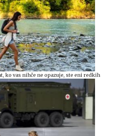
at, ko vas nihče ne opazuje, ste eni redkih