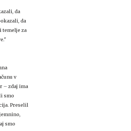
azali, da
okazali, da
i temelje za
e."
jhna
računu v
er – zdaj ima
li smo
ija. Preselil
ajemnino,
kaj smo