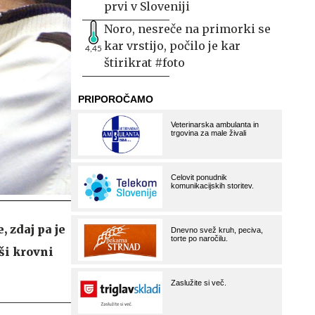
prvi v Sloveniji
Noro, nesreče na primorki se
kar vrstijo, počilo je kar
4,45
štirikrat #foto
 zdaj pa je
ši krovni