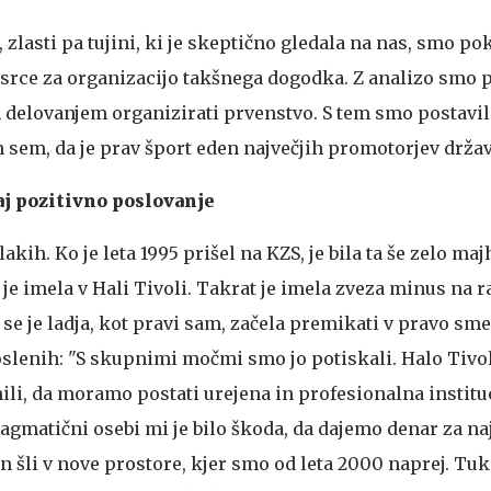
 zlasti pa tujini, ki je skeptično gledala na nas, smo pok
 srce za organizacijo takšnega dogodka. Z analizo smo p
 delovanjem organizirati prvenstvo. S tem smo postavil
 sem, da je prav šport eden največjih promotorjev držav
aj pozitivno poslovanje
lakih. Ko je leta 1995 prišel na KZS, je bila ta še zelo ma
a je imela v Hali Tivoli. Takrat je imela zveza minus na 
a se je ladja, kot pravi sam, začela premikati v pravo sm
slenih: "S skupnimi močmi smo jo potiskali. Halo Tivo
ili, da moramo postati urejena in profesionalna instituc
ragmatični osebi mi je bilo škoda, da dajemo denar za n
in šli v nove prostore, kjer smo od leta 2000 naprej. Tu