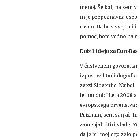
menoj. Še bolj pa sem v
in je prepoznavna oseb
raven. Da bo s svojimi
pomoč, bom vedno na ra
Dobil idejo za EuroBa
V čustvenem govoru, ki
izpostavil tudi dogodke
zvezi Slovenije. Najbol
letom dni: "Leta 2008 s
evropskega prvenstva z
Priznam, sem sanjač. I
zamenjali štiri vlade. 
da je bil moj ego zelo p