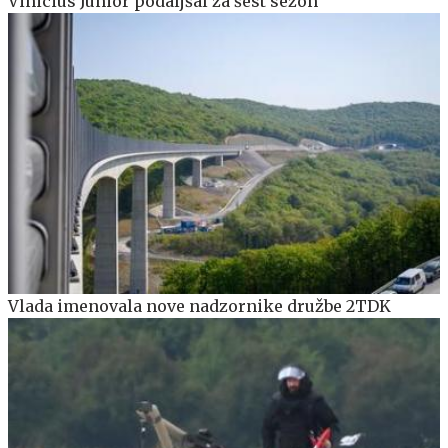
Vinicius Junior podaljšal za šest sezon
Vlada imenovala nove nadzornike družbe 2TDK