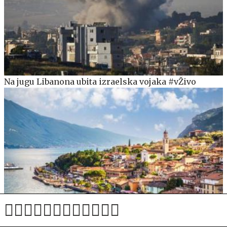
Na jugu Libanona ubita izraelska vojaka #vŽivo