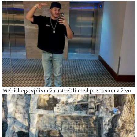
Mehiškega vplivneža ustrelili med prenosom v živo