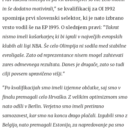
in še dodatno motivirali,
" se kvalifikacij za OI 1992
spominja prvi slovenski selektor, ki je nato izbrano
vrsto vodil še na EP 1995. O slednjem pravi: "
Takrat
nismo imeli košarkarjev, ki bi igrali v največjih evropskih
klubih ali ligi NBA. Še celo Olimpija ni sodila med stabilne
evroligaše. Zato od reprezentance nisem mogel zahtevati
zares odmevnega rezultata. Danes je drugače, zato so tudi
cilji povsem upravičeno višji.
"
"
Po kvalifikacijah smo imeli izjemne občutke, saj smo v
finalu premagali celo Hrvaško. Z velikim optimizmom smo
nato odšli v Berlin. Verjetno smo imeli pretirano
samozavest, kar smo na koncu drago plačali. Izgubili smo z
Belgijo, nato premagali Estonijo, za napredovanje pa smo