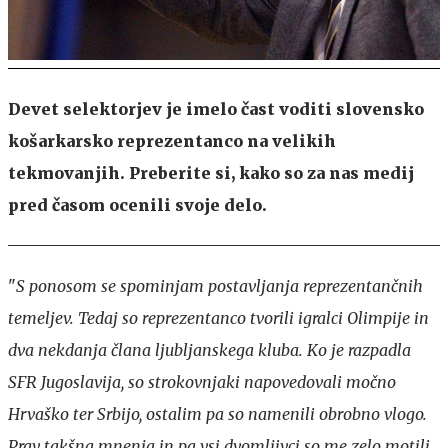
Devet selektorjev je imelo čast voditi slovensko
košarkarsko reprezentanco na velikih
tekmovanjih. Preberite si, kako so za nas medij
pred časom ocenili svoje delo.
"
S ponosom se spominjam postavljanja reprezentančnih
temeljev. Tedaj so reprezentanco tvorili igralci Olimpije in
dva nekdanja člana ljubljanskega kluba. Ko je razpadla
SFR Jugoslavija, so strokovnjaki napovedovali močno
Hrvaško ter Srbijo, ostalim pa so namenili obrobno vlogo.
Prav takšna mnenja in pa vsi dvomljivci so me zelo motili