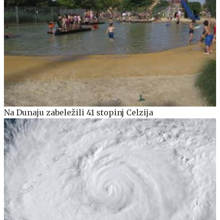
Na Dunaju zabeležili 41 stopinj Celzija