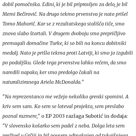
dobil pomočnika. Edini, ki je bil pripravljen za delo, je bil
Memi Bečirovič. Na drugo tekmo prvenstva je nato prišel
Tomo Mahorič. Kar se z rezultatskega stališča tiče, smo
znova slabo štartali. V drugem dvoboju smo prepričljivo
premagali domačine Turke, ki so bili na koncu dobitniki
medalj. Nato je prišla tekma proti Latviji, ki smo jo izgubili
po podaljšku. Glede tega prvenstva lahko rečem, da smo
naredili napako, ker smo predolgo čakali na
naturaliziranega Ariela McDonalda.
"
"
Na reprezentanco me vežejo nekoliko grenki spomini. A
kriv sem sam. Ko sem se loteval projekta, sem preslabo
poznal razmere,
" o EP 2003 razlaga Subotić in dodaja:
"
V slovensko košarko sem padel z neba. Dolga leta sem
preživel v Grčiji in bil povsem odmaknjen od tukajšnjega