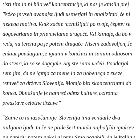
tisti tim in ni bilo več koncentracije, ki nas je krasila prej.
Težko je vseh dvanajst ljudi usmerjati in analizirati, če ni
nekega motiva. Vsak začne razmišljati po svoje, čeprav se
dogovarjamo in pripravljamo drugače. Vsi kimajo, da bo v
redu, na terenu pa je potem drugače. Nisem zadovoljen, še
enkrat poudarjam, z igrami v končnici in samim odnosom
do stvari, ki so se dogajale. Saj ste sami videli. Poudarjal
sem jim, da ne igrajo za mene in za nobenega z zveze,
temveč za državo Slovenijo. Morajo biti skoncentrirani do
konca. Obnašanje je namreč odraz kulture, oziroma
predstave celotne države.
"
"
Zame to ni razočaranje. Slovenija ima vendarle dva
milijona ljudi. In če ne pride šest morda najboljših igralcev
na papirju, potem nekaj ni prav. Smo pozabili, da je Italija s