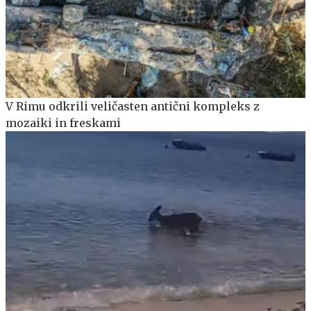
V Rimu odkrili veličasten antični kompleks z
mozaiki in freskami