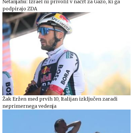
Netanjahu: Izrael ni privolil v načrt za Gazo, ki ga
podpirajo ZDA
Žak Eržen med prvih 10, Italijan izključen zaradi
neprimernega vedenja