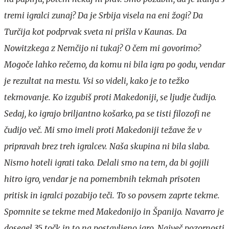
tremi igralci zunaj? Da je Srbija visela na eni žogi? Da
Turčija kot podprvak sveta ni prišla v Kaunas. Da
Nowitzkega z Nemčijo ni tukaj? O čem mi govorimo?
Mogoče lahko rečemo, da komu ni bila igra po godu, vendar
je rezultat na mestu. Vsi so videli, kako je to težko
tekmovanje. Ko izgubiš proti Makedoniji, se ljudje čudijo.
Sedaj, ko igrajo briljantno košarko, pa se tisti filozofi ne
čudijo več. Mi smo imeli proti Makedoniji težave že v
pripravah brez treh igralcev. Naša skupina ni bila slaba.
Nismo hoteli igrati tako. Delali smo na tem, da bi gojili
hitro igro, vendar je na pomembnih tekmah prisoten
pritisk in igralci pozabijo teči. To so povsem zaprte tekme.
Spomnite se tekme med Makedonijo in Španijo. Navarro je
dosegel 35 točk in to na postavljeno igro. Največ pozornosti