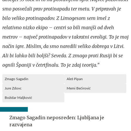
smo posvečali prav protinapadu ter metu. V pripravah je
bilo veliko protinapadov. Z Limogesom sem imel z
relativno nizko ekipo – centri so bili manjši od dveh
metrov – največ protinapadov v takratni evroligi. To je moj
način igre. Mislim, da smo naredili veliko dobrega v Litvi.
Ali bi lahko bili boljši? Seveda. Z zmago proti Rusiji bi se
ognili Španiji v četrtfinalu. To je zdaj teorija.
"
Zmago Sagadin
Aleš Pipan
Jure Zdovc
Memi Bečirović
Božidar Maljković
Zmago Sagadin neposreden: Ljubljana je
razvajena