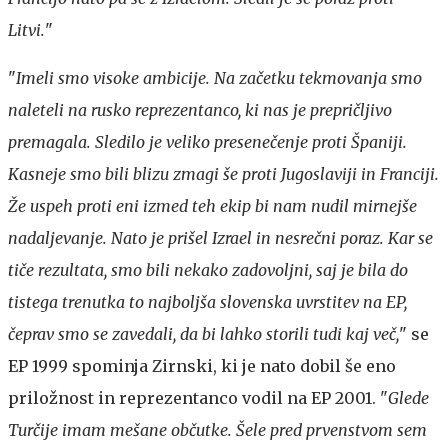
Litvi.
"
"
Imeli smo visoke ambicije. Na začetku tekmovanja smo
naleteli na rusko reprezentanco, ki nas je prepričljivo
premagala. Sledilo je veliko presenečenje proti Španiji.
Kasneje smo bili blizu zmagi še proti Jugoslaviji in Franciji.
Že uspeh proti eni izmed teh ekip bi nam nudil mirnejše
nadaljevanje. Nato je prišel Izrael in nesrečni poraz. Kar se
tiče rezultata, smo bili nekako zadovoljni, saj je bila do
tistega trenutka to najboljša slovenska uvrstitev na EP,
čeprav smo se zavedali, da bi lahko storili tudi kaj več,
" se
EP 1999 spominja Zirnski, ki je nato dobil še eno
priložnost in reprezentanco vodil na EP 2001. "
Glede
Turčije imam mešane občutke. Šele pred prvenstvom sem