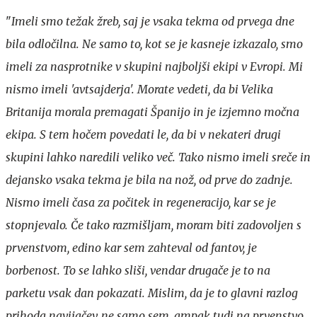
"
Imeli smo težak žreb, saj je vsaka tekma od prvega dne
bila odločilna. Ne samo to, kot se je kasneje izkazalo, smo
imeli za nasprotnike v skupini najboljši ekipi v Evropi. Mi
nismo imeli 'avtsajderja'. Morate vedeti, da bi Velika
Britanija morala premagati Španijo in je izjemno močna
ekipa. S tem hočem povedati le, da bi v nekateri drugi
skupini lahko naredili veliko več. Tako nismo imeli sreče in
dejansko vsaka tekma je bila na nož, od prve do zadnje.
Nismo imeli časa za počitek in regeneracijo, kar se je
stopnjevalo. Če tako razmišljam, moram biti zadovoljen s
prvenstvom, edino kar sem zahteval od fantov, je
borbenost. To se lahko sliši, vendar drugače je to na
parketu vsak dan pokazati. Mislim, da je to glavni razlog
prihoda navijačev, ne samo sem, ampak tudi na prvenstvo.