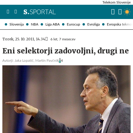
Telekom Slovenije
Slovenija
NBA
Liga ABA
Eurocup
Evroliga
Evropska tekmo
Torek, 25. 10. 2011, 14.34
6 let, 7 mesecev
Eni selektorji zadovoljni, drugi ne
Avtorji:
Jaka Lopatič,
Martin Pavčnik
4