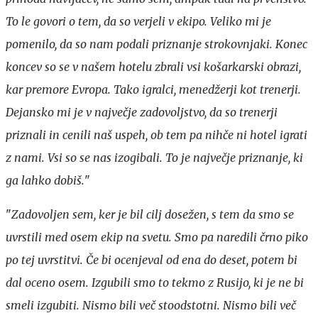
To le govori o tem, da so verjeli v ekipo. Veliko mi je
pomenilo, da so nam podali priznanje strokovnjaki. Konec
koncev so se v našem hotelu zbrali vsi košarkarski obrazi,
kar premore Evropa. Tako igralci, menedžerji kot trenerji.
Dejansko mi je v največje zadovoljstvo, da so trenerji
priznali in cenili naš uspeh, ob tem pa nihče ni hotel igrati
z nami. Vsi so se nas izogibali. To je največje priznanje, ki
ga lahko dobiš.
"
"
Zadovoljen sem, ker je bil cilj dosežen, s tem da smo se
uvrstili med osem ekip na svetu. Smo pa naredili črno piko
po tej uvrstitvi. Če bi ocenjeval od ena do deset, potem bi
dal oceno osem. Izgubili smo to tekmo z Rusijo, ki je ne bi
smeli izgubiti. Nismo bili več stoodstotni. Nismo bili več