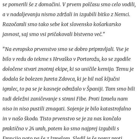
se pomerili še z domačini. V prvem polčasu smo celo vodili,
a v nadaljevanju nismo zdržali in izgubili bitko z Nemci.
Razočarali smo tako sebe kot slovensko košarkarsko
javnost, saj smo vsi pričakovali bistveno več.
"
"
Na evropsko prvenstvo smo se dobro pripravljali. Vse je
bilo v redu do tekme s Hrvaško v Portorožu, ko se zgodile
določene stvari znotraj ekipe, ki so uničile kemijo. Temu je
dodala še bolezen Jureta Zdovca, ki je bil naš ključni
igralec, to pa se je kasneje odražalo v Španiji. Tam smo bili
tudi deležni zaničevanje s strani Fibe. Proti Izraelu nam
niso in niso pustili zmagati. Sojenje je bilo katastrofalno
in v našo škodo. Tisto prvenstvo se je za nas končalo
praktično v 24 urah, potem ko smo najprej izgubili s
Francijo nato pa še z Izraelom. Sledil je še poraz proti