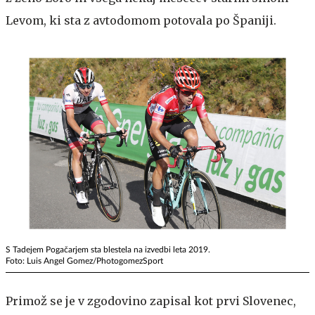
Levom, ki sta z avtodomom potovala po Španiji.
S Tadejem Pogačarjem sta blestela na izvedbi leta 2019.
Foto: Luis Angel Gomez/PhotogomezSport
Primož se je v zgodovino zapisal kot prvi Slovenec,