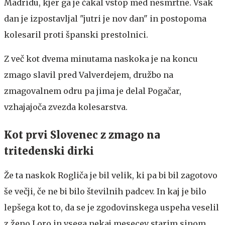
Madridu, kjer ga je čakal vstop med nesmrtne. Vsak
dan je izpostavljal "jutri je nov dan" in postopoma
kolesaril proti španski prestolnici.
Z več kot dvema minutama naskoka je na koncu
zmago slavil pred Valverdejem, družbo na
zmagovalnem odru pa jima je delal Pogačar,
vzhajajoča zvezda kolesarstva.
Kot prvi Slovenec z zmago na
tritedenski dirki
Že ta naskok Rogliča je bil velik, ki pa bi bil zagotovo
še večji, če ne bi bilo številnih padcev. In kaj je bilo
lepšega kot to, da se je zgodovinskega uspeha veselil
z ženo Loro in vsega nekaj mesecev starim sinom