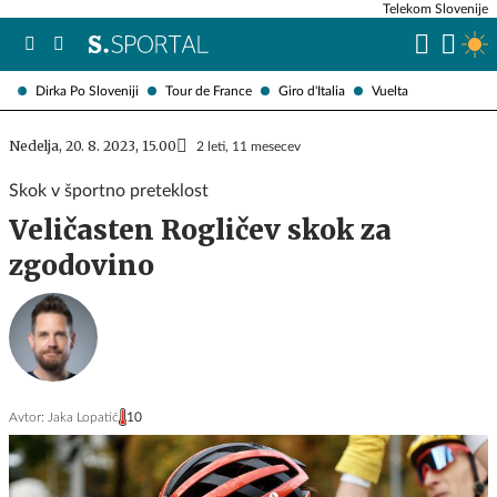
Telekom Slovenije
Dirka Po Sloveniji
Tour de France
Giro d'Italia
Vuelta
Nedelja, 20. 8. 2023, 15.00
2 leti, 11 mesecev
Skok v športno preteklost
Veličasten Rogličev skok za
zgodovino
Avtor:
Jaka Lopatič
10