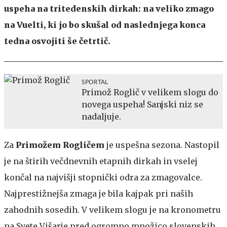
uspeha na tritedenskih dirkah: na veliko zmago
na Vuelti, ki jo bo skušal od naslednjega konca
tedna osvojiti še četrtič.
SPORTAL
Primož Roglič v velikem slogu do
novega uspeha! Sanjski niz se
nadaljuje.
Za
Primožem Rogličem
je uspešna sezona. Nastopil
je na štirih večdnevnih etapnih dirkah in vselej
končal na najvišji stopnički odra za zmagovalce.
Najprestižnejša zmaga je bila kajpak pri naših
zahodnih sosedih. V velikem slogu je na kronometru
na Svete Višarje pred ogromno množico slovenskih