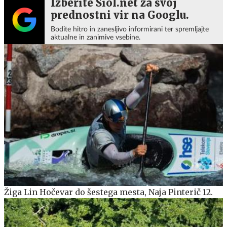
Izberite Siol.net za svoj
prednostni vir na Googlu.
Bodite hitro in zanesljivo informirani ter spremljajte
aktualne in zanimive vsebine.
Žiga Lin Hočevar do šestega mesta, Naja Pinterič 12.