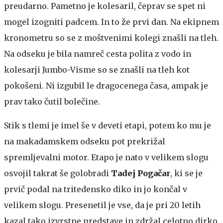
preudarno. Pametno je kolesaril, čeprav se spet ni
mogel izogniti padcem. In to že prvi dan. Na ekipnem
kronometru so se z moštvenimi kolegi znašli na tleh.
Na odseku je bila namreč cesta polita z vodo in
kolesarji Jumbo-Visme so se znašli na tleh kot
pokošeni. Ni izgubil le dragocenega časa, ampak je
prav tako čutil bolečine.
Stik s tlemi je imel še v deveti etapi, potem ko mu je
na makadamskem odseku pot prekrižal
spremljevalni motor. Etapo je nato v velikem slogu
osvojil takrat še golobradi
Tadej Pogačar
, ki se je
prvič podal na tritedensko diko in jo končal v
velikem slogu. Presenetil je vse, da je pri 20 letih
kazal tako izvrstne predstave in zdržal celotno dirko