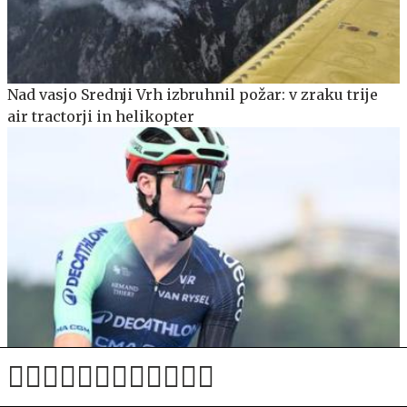
Nad vasjo Srednji Vrh izbruhnil požar: v zraku trije
air tractorji in helikopter
Gallu po hudem boju zadnji dan zmaga na dirki po