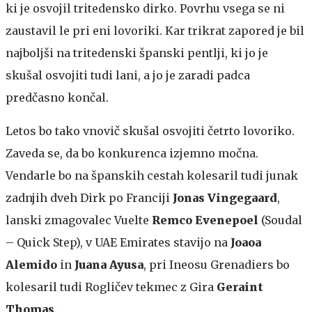
ki je osvojil tritedensko dirko. Povrhu vsega se ni
zaustavil le pri eni lovoriki. Kar trikrat zapored je bil
najboljši na tritedenski španski pentlji, ki jo je
skušal osvojiti tudi lani, a jo je zaradi padca
predčasno končal.
Letos bo tako vnovič skušal osvojiti četrto lovoriko.
Zaveda se, da bo konkurenca izjemno močna.
Vendarle bo na španskih cestah kolesaril tudi junak
zadnjih dveh Dirk po Franciji
Jonas Vingegaard
,
lanski zmagovalec Vuelte
Remco Evenepoel
(Soudal
– Quick Step), v UAE Emirates stavijo na
Joaoa
Alemido
in
Juana Ayusa
, pri Ineosu Grenadiers bo
kolesaril tudi Rogličev tekmec z Gira
Geraint
Thomas
...