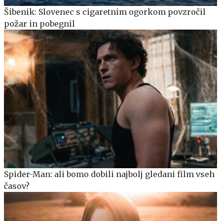
Šibenik: Slovenec s cigaretnim ogorkom povzročil
požar in pobegnil
Spider-Man: ali bomo dobili najbolj gledani film vseh
časov?