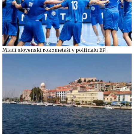
Mladi slovenski rokometaši v polfinalu EP!