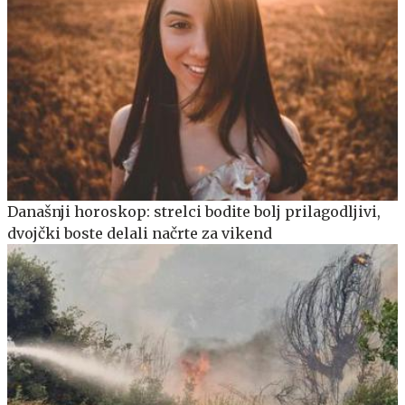
Današnji horoskop: strelci bodite bolj prilagodljivi,
dvojčki boste delali načrte za vikend