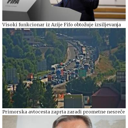
Visoki funkcionar iz Azije Fifo obtožuje izsiljevanja
Primorska avtocesta zaprta zaradi prometne nesreče