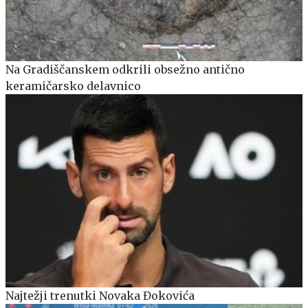
Na Gradiščanskem odkrili obsežno antično
keramičarsko delavnico
Najtežji trenutki Novaka Đokovića