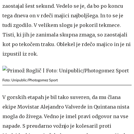
zaostajal šest sekund. Vedelo se je, da bo po koncu
tega dneva on v rdeči majici najboljšega. In to se je
tudi zgodilo. V velikem slogu je pokoril tekmece.
Tisti, ki jih je zanimala skupna zmaga, so zaostajali
kot po tekočem traku. Oblekel je rdečo majico in je ni
izpustil iz rok.
Foto: Unipublic/Photogomez Sport
V gorskih etapah je bil tako suveren, da mu člana
ekipe Movistar Alejandro Valverde in Quintana nista
mogla do živega. Vedno je imel pravi odgovor na vse
napade. S preudarno vožnjo je kolesaril proti