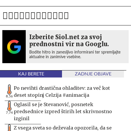
Izberite Siol.net za svoj
prednostni vir na Googlu.
Bodite hitro in zanesljivo informirani ter spremljajte
aktualne in zanimive vsebine.
KAJ BERETE
ZADNJE OBJAVE
Po nevihti drastična ohladitev: za več kot
deset stopinj Celzija #animacija
8,56
Oglasil se je Stevanović, posnetek
predsednice izpred štirih let skrivnostno
7,74
izginil
Z vsega sveta so deževala opozorila, da se