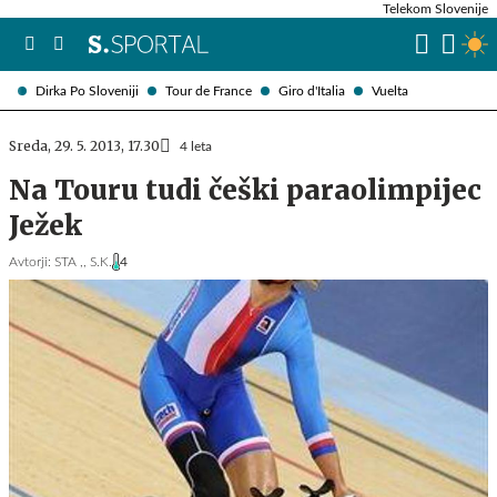
Telekom Slovenije
Dirka Po Sloveniji
Tour de France
Giro d'Italia
Vuelta
Sreda, 29. 5. 2013, 17.30
4 leta
Na Touru tudi češki paraolimpijec
Ježek
Avtorji:
STA ,,
S.K.
4