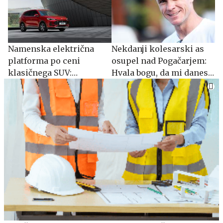
Namenska električna
Nekdanji kolesarski as
platforma po ceni
osupel nad Pogačarjem:
klasičnega SUV:
Hvala bogu, da mi danes
spoznajte MG S5 EV
ni treba dirkati