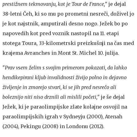
prestižnem tekmovanju, kot je Tour de France,
" je dejal
38-letni Čeh, ki so mu po prometni nesreči, doživel jo
je kot najstnik, amputirali desno nogo. Ježek bo po
napovedih kot pred voznik nastopil na 11. etapi
stotega Toura, 33-kilometrski preizkušnji na čas med
krajema Avranches in Mont St. Michel 10. julija.
"
Prav vsem želim s svojim primerom pokazati, da lahko
hendikepirani kljub invalidnosti živijo polno in dejavno
življenje in zmorejo stvari, ki se jih pred nesrečo ali
boleznijo niti niso drznili ali mislili početi,
" je še dejal
Ježek, ki je paraolimpijske zlate kolajne osvojil na
paraolimpijskih igrah v Sydneyju (2000), Atenah
(2004), Pekingu (2008) in Londonu (2012).