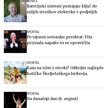
NOVICE
Baterijski sistemi postajajo ključ do
nižjih stroškov elektrike v podjetjih
SPORTAL
Po tajnem sestanku preobrat: Fifa
priznala napake in se opravičila
SPORTAL
Kam na izlet z otroki? Odkrijte najlepše
kotičke Škofjeloškega hribovja.
SPORTAL
Na današnji dan (6. avgust)