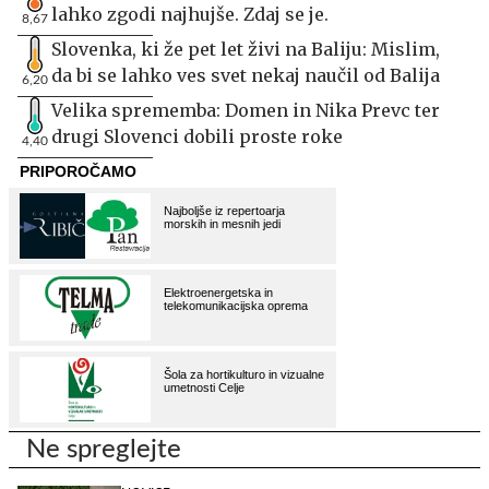
lahko zgodi najhujše. Zdaj se je.
8,67
Slovenka, ki že pet let živi na Baliju: Mislim,
da bi se lahko ves svet nekaj naučil od Balija
6,20
Velika sprememba: Domen in Nika Prevc ter
drugi Slovenci dobili proste roke
4,40
Ne spreglejte