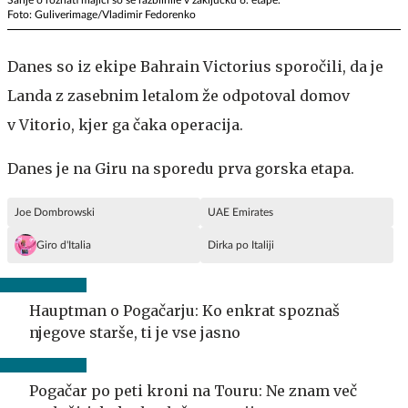
Sanje o rožnati majici so se razblinile v zaključku 6. etape.
Foto: Guliverimage/Vladimir Fedorenko
Danes so iz ekipe Bahrain Victorius sporočili, da je
Landa z zasebnim letalom že odpotoval domov
v Vitorio, kjer ga čaka operacija.
Danes je na Giru na sporedu prva gorska etapa.
Joe Dombrowski
UAE Emirates
Giro d'Italia
Dirka po Italiji
Hauptman o Pogačarju: Ko enkrat spoznaš
njegove starše, ti je vse jasno
Pogačar po peti kroni na Touru: Ne znam več