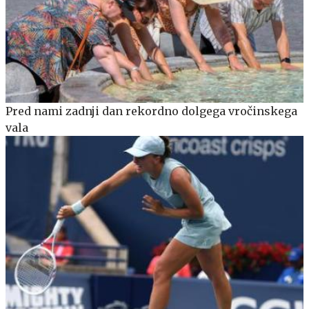
Pred nami zadnji dan rekordno dolgega vročinskega
vala