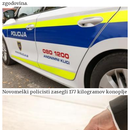
zgodovina.
Novomeški policisti zasegli 177 kilogramov konoplje