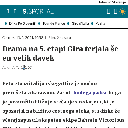
Telekom Slovenije
Dirka Po Sloveniji
Tour de France
Giro d'Italia
Vuelta
Četrtek, 13. 5. 2021, 10.58
5 let, 2 meseca
Drama na 5. etapi Gira terjala še
en velik davek
Avtor:
A. T. K.
1,07
Peta etapa italijanskega Gira je močno
prerešetala karavano. Zaradi
hudega padca
, ki ga
je povzročilo bližnje srečanje z redarjem, ki je
opozarjal na bližino cestnega otoka, sta dirko že
včeraj zapustila kapetan ekipe Bahrain Victorious