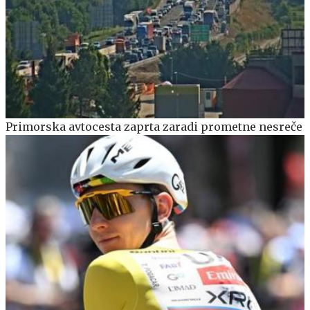
Primorska avtocesta zaprta zaradi prometne nesreče