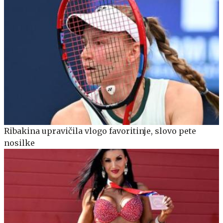
Ribakina upravičila vlogo favoritinje, slovo pete
nosilke