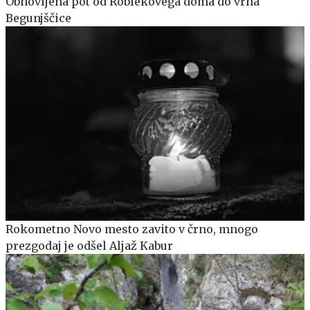
Obnovljena pot od Roblekovega doma do vrha
Begunjščice
Rokometno Novo mesto zavito v črno, mnogo
prezgodaj je odšel Aljaž Kabur