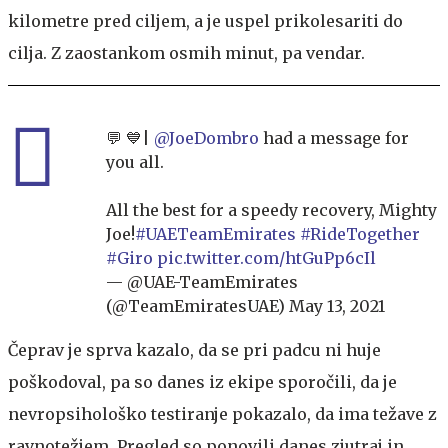
kilometre pred ciljem, a je uspel prikolesariti do
cilja. Z zaostankom osmih minut, pa vendar.
💬 💙|
@JoeDombro
had a message for
you all.
All the best for a speedy recovery, Mighty
Joe!
#UAETeamEmirates
#RideTogether
#Giro
pic.twitter.com/htGuPp6cIl
— @UAE-TeamEmirates
(@TeamEmiratesUAE)
May 13, 2021
Čeprav je sprva kazalo, da se pri padcu ni huje
poškodoval, pa so danes iz ekipe sporočili, da je
nevropsihološko testiranje pokazalo, da ima težave z
ravnotežjem. Pregled so ponovili danes zjutraj in