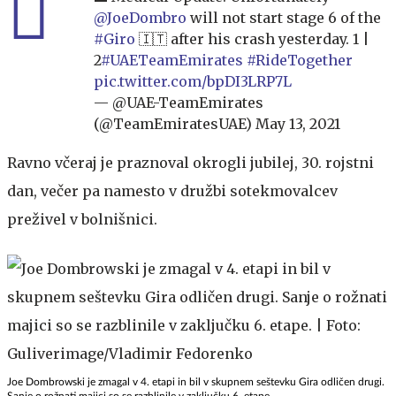
@JoeDombro
will not start stage 6 of the
#Giro
🇮🇹 after his crash yesterday. 1 |
2
#UAETeamEmirates
#RideTogether
pic.twitter.com/bpDI3LRP7L
— @UAE-TeamEmirates
(@TeamEmiratesUAE)
May 13, 2021
Ravno včeraj je praznoval okrogli jubilej, 30. rojstni
dan, večer pa namesto v družbi sotekmovalcev
preživel v bolnišnici.
Joe Dombrowski je zmagal v 4. etapi in bil v skupnem seštevku Gira odličen drugi.