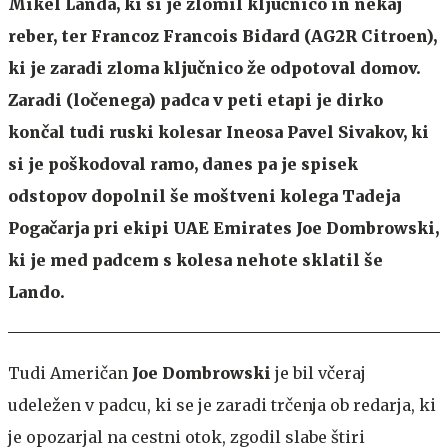
Mikel Landa, ki si je zlomil ključnico in nekaj
reber, ter Francoz Francois Bidard (AG2R Citroen),
ki je zaradi zloma ključnico že odpotoval domov.
Zaradi (ločenega) padca v peti etapi je dirko
končal tudi ruski kolesar Ineosa Pavel Sivakov, ki
si je poškodoval ramo, danes pa je spisek
odstopov dopolnil še moštveni kolega Tadeja
Pogačarja pri ekipi UAE Emirates Joe Dombrowski,
ki je med padcem s kolesa nehote sklatil še
Lando.
Tudi Američan
Joe Dombrowski
je bil včeraj
udeležen v padcu, ki se je zaradi trčenja ob redarja, ki
je opozarjal na cestni otok, zgodil slabe štiri