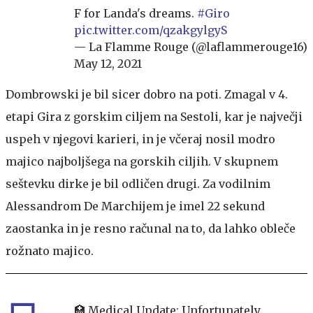
F for Landa's dreams.
#Giro
pic.twitter.com/qzakgylgyS
— La Flamme Rouge (@laflammerouge16)
May 12, 2021
Dombrowski je bil sicer dobro na poti. Zmagal v 4.
etapi Gira z gorskim ciljem na Sestoli, kar je največji
uspeh v njegovi karieri, in je včeraj nosil modro
majico najboljšega na gorskih ciljih. V skupnem
seštevku dirke je bil odličen drugi. Za vodilnim
Alessandrom De Marchijem je imel 22 sekund
zaostanka in je resno računal na to, da lahko obleče
rožnato majico.
🏥 Medical Update: Unfortunately