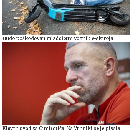
Hudo poškodovan mladoletni voznik e-skiroja
Klavrn uvod za Cimirotiča. Na Vrhniki se je pisala