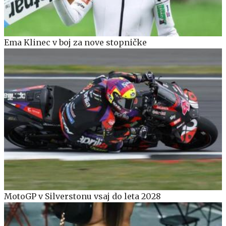
Ema Klinec v boj za nove stopničke
MotoGP v Silverstonu vsaj do leta 2028