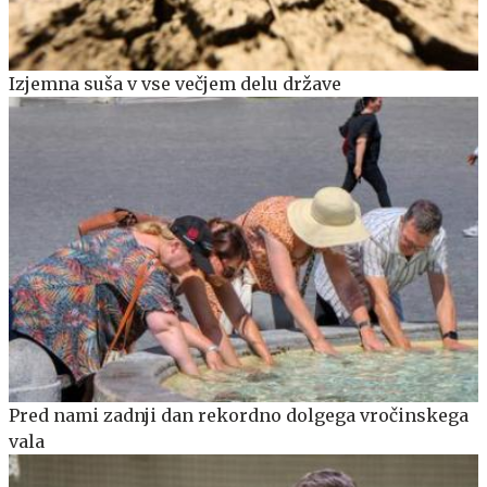
Izjemna suša v vse večjem delu države
Pred nami zadnji dan rekordno dolgega vročinskega
vala