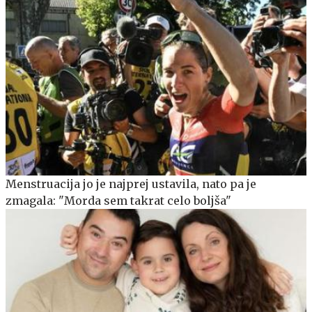
Menstruacija jo je najprej ustavila, nato pa je
zmagala: "Morda sem takrat celo boljša"