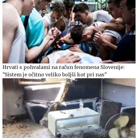
Hrvati s pohvalami na račun fenomena Slovenije:
"Sistem je očitno veliko boljši kot pri nas"