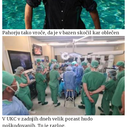
Pahorju tako vroče, da je v bazen skočil kar oblečen
V UKC v zadnjih dneh velik porast hudo
poškodovanih. To je razlog.