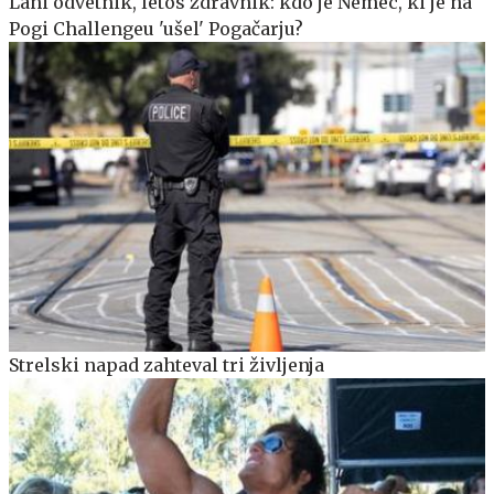
Lani odvetnik, letos zdravnik: kdo je Nemec, ki je na
Pogi Challengeu 'ušel' Pogačarju?
Strelski napad zahteval tri življenja