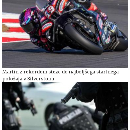
Martin z rekordom steze do najboljšega startnega
položaja v Silverstonu