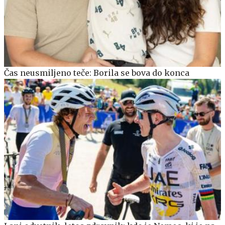
Čas neusmiljeno teče: Borila se bova do konca