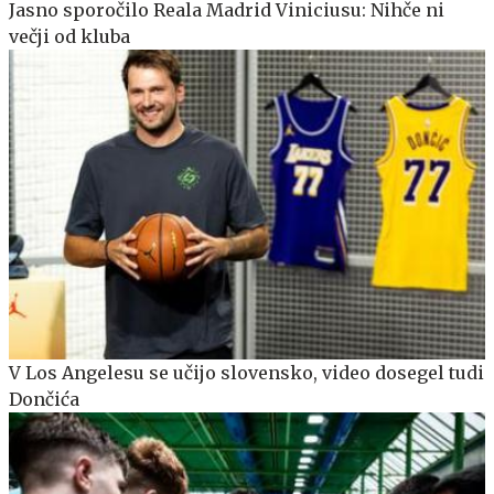
Jasno sporočilo Reala Madrid Viniciusu: Nihče ni
večji od kluba
V Los Angelesu se učijo slovensko, video dosegel tudi
Dončića