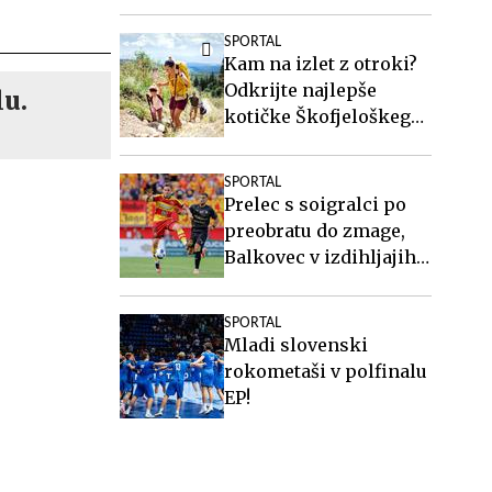
pri Twenteju
SPORTAL
Kam na izlet z otroki?
Odkrijte najlepše
lu.
kotičke Škofjeloškega
hribovja.
SPORTAL
Prelec s soigralci po
preobratu do zmage,
Balkovec v izdihljajih
do remija
SPORTAL
Mladi slovenski
rokometaši v polfinalu
EP!