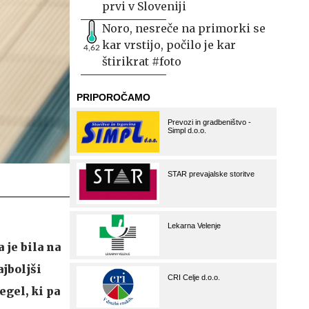
prvi v Sloveniji
Noro, nesreče na primorki se
kar vrstijo, počilo je kar
4,62
štirikrat #foto
je bila na
ajboljši
egel, ki pa