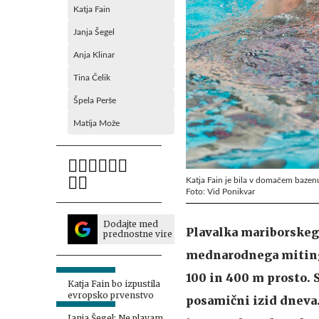
Katja Fain
Janja Šegel
Anja Klinar
Tina Čelik
Špela Perše
Matija Može
Katja Fain je bila v domačem baze
Foto: Vid Ponikvar
Dodajte med
Plavalka mariborskeg
prednostne vire
mednarodnega mitinga
100 in 400 m prosto. S
Katja Fain bo izpustila
evropsko prvenstvo
posamični izid dneva. 
Janja Šegel: Ne plavam