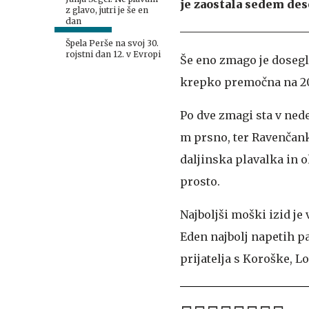
je zaostala sedem des
z glavo, jutri je še en
dan
Špela Perše na svoj 30.
rojstni dan 12. v Evropi
Še eno zmago je dosegl
krepko premočna na 20
Po dve zmagi sta v nede
m prsno, ter Ravenčank
daljinska plavalka in 
prosto.
Najboljši moški izid je
Eden najbolj napetih pa
prijatelja s Koroške, L