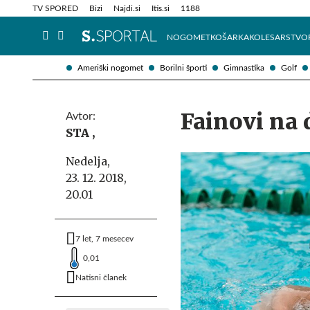
Info in obvestila
Tehnik
TV SPORED
Bizi
Najdi.si
Itis.si
1188
NOGOMET
KOŠARKA
KOLESARSTVO
Ameriški nogomet
Borilni športi
Gimnastika
Golf
Fainovi na
Avtor:
STA ,
Nedelja,
23. 12. 2018,
20.01
7 let, 7 mesecev
0,01
Natisni članek