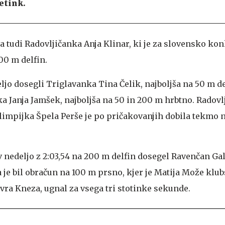
etink.
a tudi Radovljičanka Anja Klinar, ki je za slovensko k
0 m delfin.
ljo dosegli Triglavanka Tina Čelik, najboljša na 50 m de
a Janja Jamšek, najboljša na 50 in 200 m hrbtno. Radovl
olimpijka Špela Perše je po pričakovanjih dobila tekmo 
 v nedeljo z 2:03,54 na 200 m delfin dosegel Ravenčan Ga
 je bil obračun na 100 m prsno, kjer je Matija Može klu
ovra Kneza, ugnal za vsega tri stotinke sekunde.