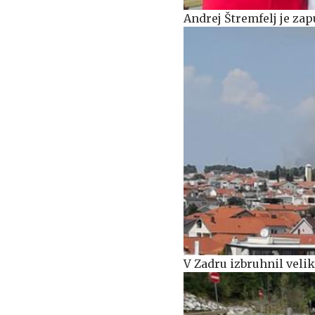
Andrej Štremfelj je zap
V Zadru izbruhnil velik