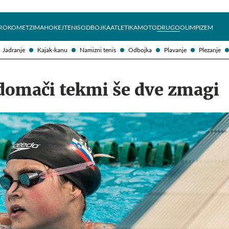
Želite prejemati e-novice?
Uživajmo pametno
ROKOMET
ZIMA
HOKEJ
TENIS
ODBOJKA
ATLETIKA
MOTO
DRUGO
OLIMPIZEM
Jadranje
Kajak-kanu
Namizni tenis
Odbojka
Plavanje
Plezanje
 domači tekmi še dve zmagi