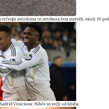
em trčenju avtodoma in avtobusa šest mrtvih, okoli 30 p
adrid Viniciusu: Nihče ni večji od kluba