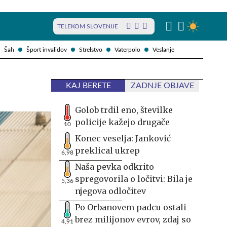
TELEKOM SLOVENIJE
Šah
Šport invalidov
Strelstvo
Vaterpolo
Veslanje
KAJ BERETE
ZADNJE OBJAVE
Golob trdil eno, številke
policije kažejo drugače
10
Konec veselja: Janković
preklical ukrep
6,98
Naša pevka odkrito
spregovorila o ločitvi: Bila je
5,36
njegova odločitev
Po Orbanovem padcu ostali
brez milijonov evrov, zdaj so
4,91