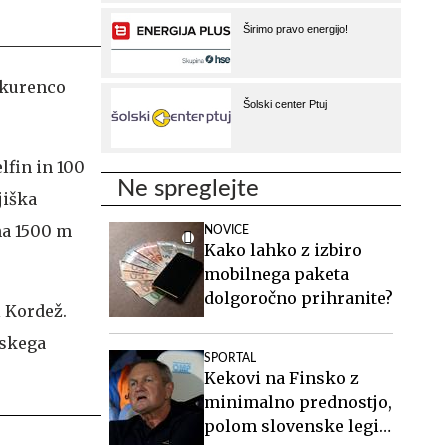
onkurenco
lfin in 100
Ne spreglejte
jiška
na 1500 m
NOVICE
Kako lahko z izbiro
mobilnega paketa
dolgoročno prihranite?
l Kordež.
bskega
SPORTAL
Kekovi na Finsko z
minimalno prednostjo,
polom slovenske legije