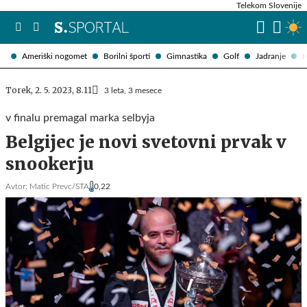
Telekom Slovenije
Ameriški nogomet
Borilni športi
Gimnastika
Golf
Jadranje
K
Torek, 2. 5. 2023, 8.11
3 leta, 3 mesece
v finalu premagal marka selbyja
Belgijec je novi svetovni prvak v
snookerju
Avtor:
Matic Prevc/STA
0,22