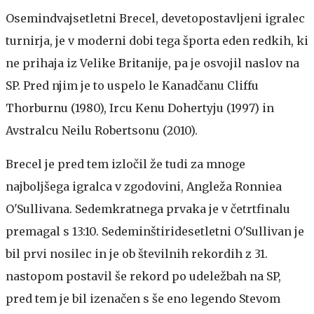
Osemindvajsetletni Brecel, devetopostavljeni igralec
turnirja, je v moderni dobi tega športa eden redkih, ki
ne prihaja iz Velike Britanije, pa je osvojil naslov na
SP. Pred njim je to uspelo le Kanadčanu Cliffu
Thorburnu (1980), Ircu Kenu Dohertyju (1997) in
Avstralcu Neilu Robertsonu (2010).
Brecel je pred tem izločil že tudi za mnoge
najboljšega igralca v zgodovini, Angleža Ronniea
O'Sullivana. Sedemkratnega prvaka je v četrtfinalu
premagal s 13:10. Sedeminštiridesetletni O'Sullivan je
bil prvi nosilec in je ob številnih rekordih z 31.
nastopom postavil še rekord po udeležbah na SP,
pred tem je bil izenačen s še eno legendo Stevom