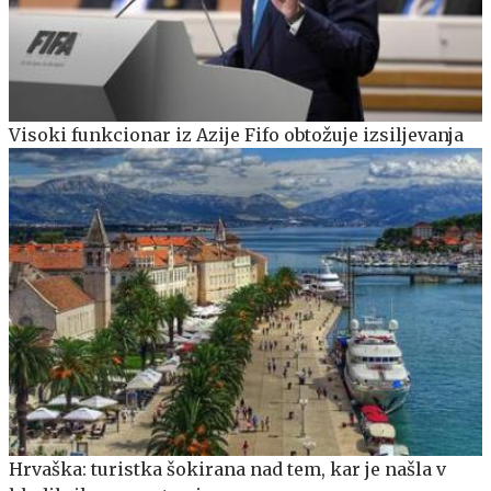
Visoki funkcionar iz Azije Fifo obtožuje izsiljevanja
Hrvaška: turistka šokirana nad tem, kar je našla v