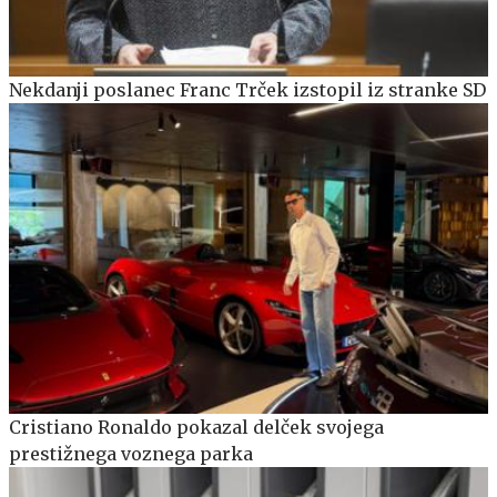
Nekdanji poslanec Franc Trček izstopil iz stranke SD
Cristiano Ronaldo pokazal delček svojega
prestižnega voznega parka