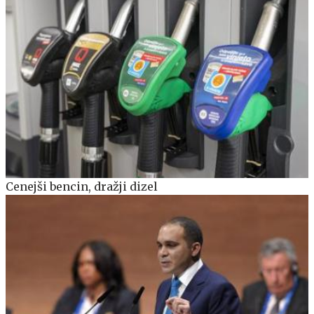
Cenejši bencin, dražji dizel