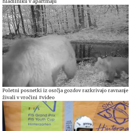
hladilniku v apartmaju
Poletni posnetki iz osrčja gozdov razkrivajo ravnanje
živali v vročini #video