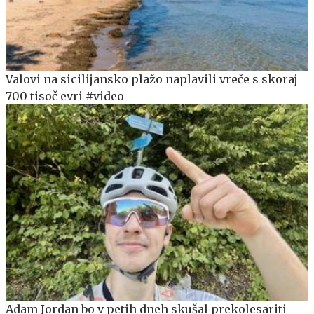
Valovi na sicilijansko plažo naplavili vreče s skoraj
700 tisoč evri #video
Adam Jordan bo v petih dneh skušal prekolesariti