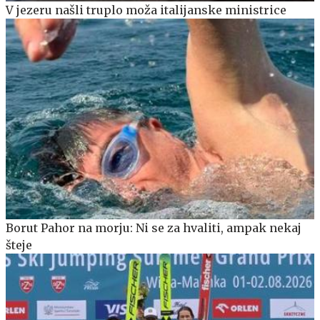
V jezeru našli truplo moža italijanske ministrice
Borut Pahor na morju: Ni se za hvaliti, ampak nekaj
šteje