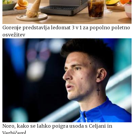
Gorenje predstavlja ledomat 3 v 1 za popolno poletno
osvežitev
Noro, kako se lahko poigra usoda s Celjani in
Verbičem!