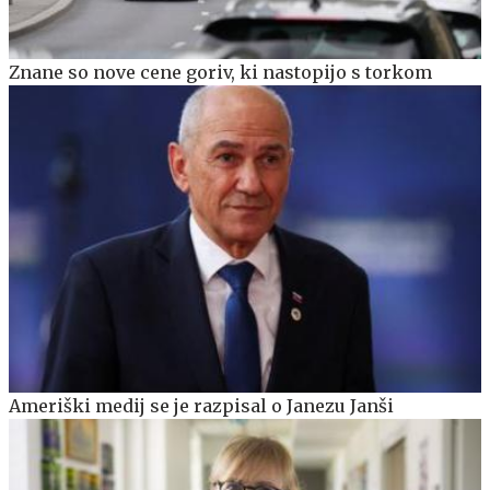
Znane so nove cene goriv, ki nastopijo s torkom
Ameriški medij se je razpisal o Janezu Janši