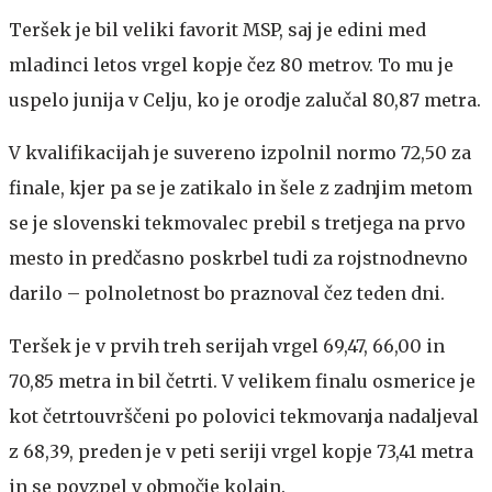
Teršek je bil veliki favorit MSP, saj je edini med
mladinci letos vrgel kopje čez 80 metrov. To mu je
uspelo junija v Celju, ko je orodje zalučal 80,87 metra.
V kvalifikacijah je suvereno izpolnil normo 72,50 za
finale, kjer pa se je zatikalo in šele z zadnjim metom
se je slovenski tekmovalec prebil s tretjega na prvo
mesto in predčasno poskrbel tudi za rojstnodnevno
darilo – polnoletnost bo praznoval čez teden dni.
Teršek je v prvih treh serijah vrgel 69,47, 66,00 in
70,85 metra in bil četrti. V velikem finalu osmerice je
kot četrtouvrščeni po polovici tekmovanja nadaljeval
z 68,39, preden je v peti seriji vrgel kopje 73,41 metra
in se povzpel v območje kolajn.