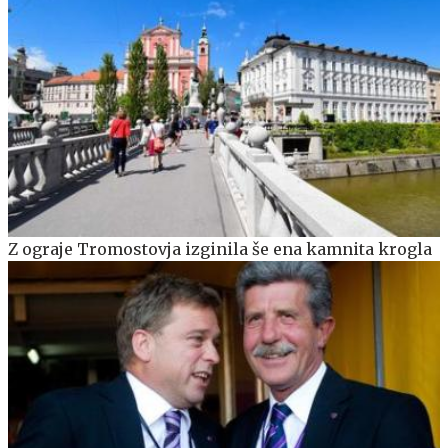
Z ograje Tromostovja izginila še ena kamnita krogla