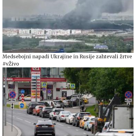
Medsebojni napadi Ukrajine in Rusije zahtevali žrtve
#vŽivo