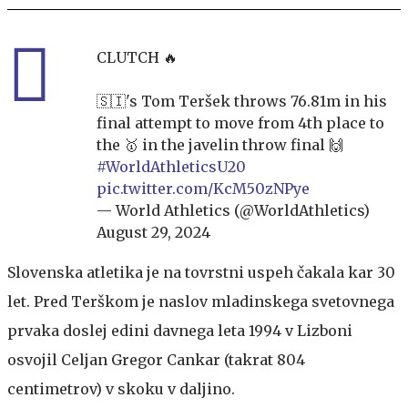
CLUTCH 🔥
🇸🇮's Tom Teršek throws 76.81m in his
final attempt to move from 4th place to
the 🥇 in the javelin throw final 🙌
#WorldAthleticsU20
pic.twitter.com/KcM50zNPye
— World Athletics (@WorldAthletics)
August 29, 2024
Slovenska atletika je na tovrstni uspeh čakala kar 30
let. Pred Terškom je naslov mladinskega svetovnega
prvaka doslej edini davnega leta 1994 v Lizboni
osvojil Celjan Gregor Cankar (takrat 804
centimetrov) v skoku v daljino.