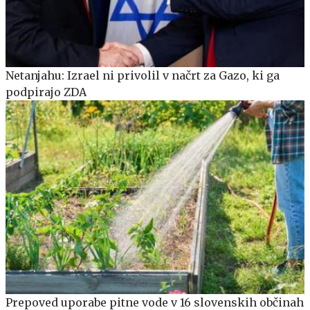
Netanjahu: Izrael ni privolil v načrt za Gazo, ki ga
podpirajo ZDA
Prepoved uporabe pitne vode v 16 slovenskih občinah