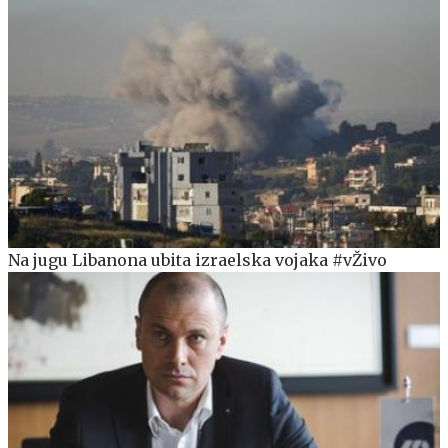
Na jugu Libanona ubita izraelska vojaka #vŽivo