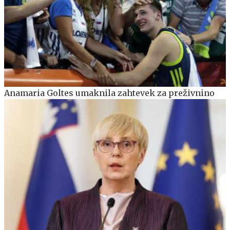
Anamaria Goltes umaknila zahtevek za preživnino