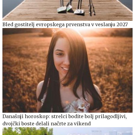
Bled gostitelj evropskega prvenstva v veslanju 2027
Današnji horoskop: strelci bodite bolj prilagodljivi,
dvojčki boste delali načrte za vikend