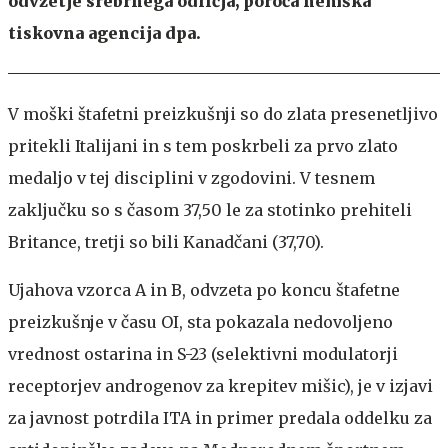
odvzetje srebrnega odličja, poroča nemška
tiskovna agencija dpa.
V moški štafetni preizkušnji so do zlata presenetljivo
pritekli Italijani in s tem poskrbeli za prvo zlato
medaljo v tej disciplini v zgodovini. V tesnem
zaključku so s časom 37,50 le za stotinko prehiteli
Britance, tretji so bili Kanadčani (37,70).
Ujahova vzorca A in B, odvzeta po koncu štafetne
preizkušnje v času OI, sta pokazala nedovoljeno
vrednost ostarina in S-23 (selektivni modulatorji
receptorjev androgenov za krepitev mišic), je v izjavi
za javnost potrdila ITA in primer predala oddelku za