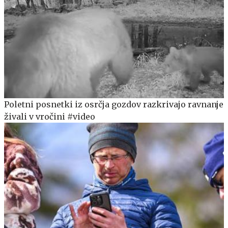
Poletni posnetki iz osrčja gozdov razkrivajo ravnanje
živali v vročini #video