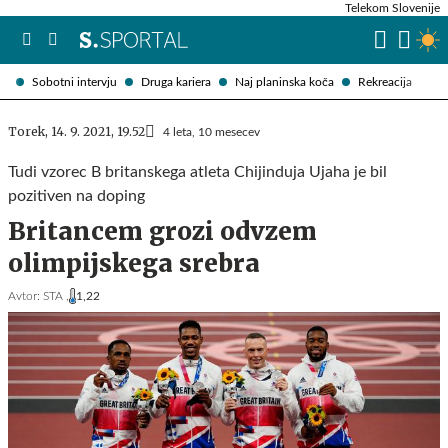
Telekom Slovenije
Sobotni intervju
Druga kariera
Naj planinska koča
Rekreacija
Torek, 14. 9. 2021, 19.52
4 leta, 10 mesecev
Tudi vzorec B britanskega atleta Chijinduja Ujaha je bil
pozitiven na doping
Britancem grozi odvzem
olimpijskega srebra
Avtor:
STA ,
1,22