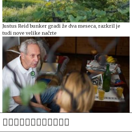
Justus Reid bunker gradi že dva meseca, razkril je
tudi nove velike načrte
Umrl je Anton Majcen – Zvone, starosta teka trojk