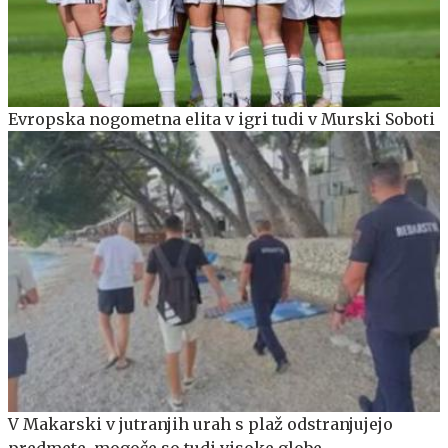
Evropska nogometna elita v igri tudi v Murski Soboti
V Makarski v jutranjih urah s plaž odstranjujejo
predmete, mogoče so tudi visoke globe