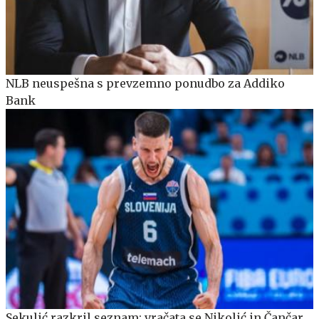
NLB neuspešna s prevzemno ponudbo za Addiko
Bank
Sekulić razkril seznam: vračata se Nikolić in Čančar,