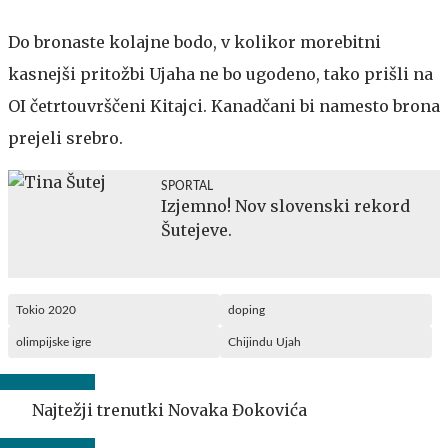
Do bronaste kolajne bodo, v kolikor morebitni
kasnejši pritožbi Ujaha ne bo ugodeno, tako prišli na
OI četrtouvrščeni Kitajci. Kanadčani bi namesto brona
prejeli srebro.
SPORTAL
Izjemno! Nov slovenski rekord
Šutejeve.
Tokio 2020
doping
olimpijske igre
Chijindu Ujah
Najtežji trenutki Novaka Đokovića