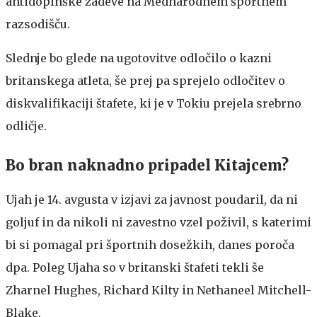
antidopinške zadeve na Mednarodnem športnem
razsodišču.
Slednje bo glede na ugotovitve odločilo o kazni
britanskega atleta, še prej pa sprejelo odločitev o
diskvalifikaciji štafete, ki je v Tokiu prejela srebrno
odličje.
Bo bran naknadno pripadel Kitajcem?
Ujah je 14. avgusta v izjavi za javnost poudaril, da ni
goljuf in da nikoli ni zavestno vzel poživil, s katerimi
bi si pomagal pri športnih dosežkih, danes poroča
dpa. Poleg Ujaha so v britanski štafeti tekli še
Zharnel Hughes, Richard Kilty in Nethaneel Mitchell-
Blake.