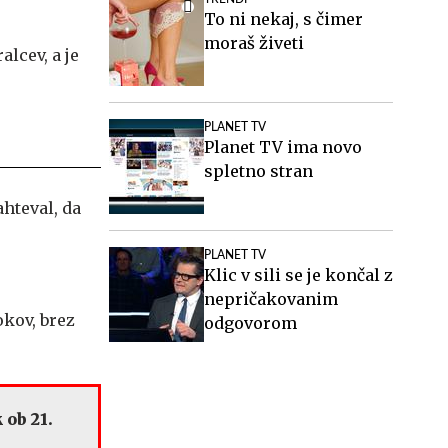
To ni nekaj, s čimer
moraš živeti
alcev, a je
PLANET TV
Planet TV ima novo
spletno stran
ahteval, da
PLANET TV
Klic v sili se je končal z
nepričakovanim
kov, brez
odgovorom
 ob 21.