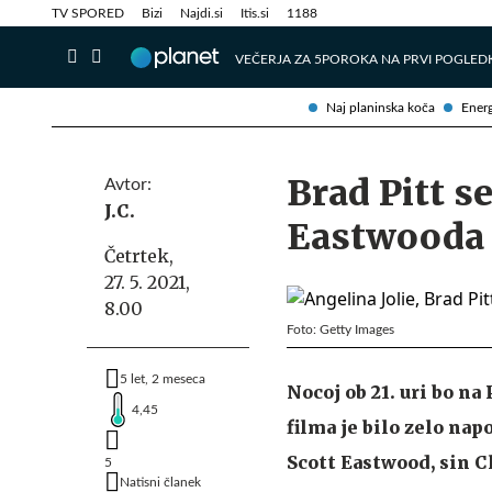
Info in obvestila
Tehnik
TV SPORED
Bizi
Najdi.si
Itis.si
1188
VEČERJA ZA 5
POROKA NA PRVI POGLED
Naj planinska koča
Energ
Brad Pitt s
Avtor:
J.C.
Eastwooda 
Četrtek,
27. 5. 2021,
8.00
Foto: Getty Images
5 let, 2 meseca
Nocoj ob 21. uri bo n
4,45
filma je bilo zelo nap
Scott Eastwood, sin C
5
Natisni članek