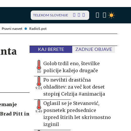
TELEKOM SLOVENIJE
Pravni nasvet
RadioS.pot
inta
KAJ BERETE
ZADNJE OBJAVE
Golob trdil eno, številke
policije kažejo drugače
10
Po nevihti drastična
ohladitev: za več kot deset
9,01
stopinj Celzija #animacija
Oglasil se je Stevanović,
nemanje
posnetek predsednice
9,49
 Brad Pitt in
izpred štirih let skrivnostno
izginil