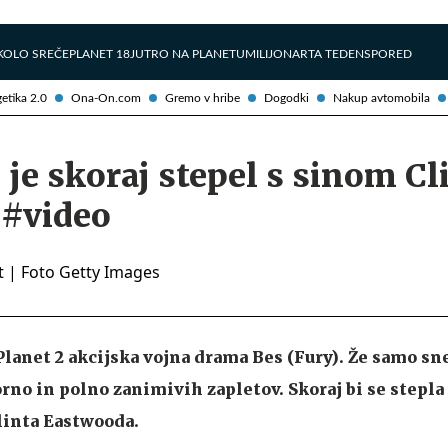
Želite prejemati e-novice?
Uživajmo pametno
KOLO SREČE
PLANET 18
JUTRO NA PLANETU
MILIJONAR
TA TEDEN
SPORED
etika 2.0
Ona-On.com
Gremo v hribe
Dogodki
Nakup avtomobila
e je skoraj stepel s sinom Cl
#video
a Planet 2 akcijska vojna drama Bes (Fury). Že samo s
orno in polno zanimivih zapletov. Skoraj bi se stepla
linta Eastwooda.