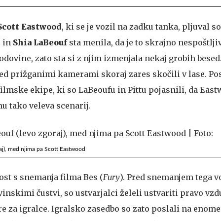
Scott Eastwood
, ki se je vozil na zadku tanka, pljuval s
t
in
Shia LaBeouf
sta menila, da je to skrajno nespoštlji
dovine, zato sta si z njim izmenjala nekaj grobih besed
red prižganimi kamerami skoraj zares skočili v lase. Po
filmske ekipe, ki so LaBeoufu in Pittu pojasnili, da Eas
u tako veleva scenarij.
raj), med njima pa Scott Eastwood
ost s snemanja filma Bes (
Fury
). Pred snemanjem tega v
inskimi čustvi, so ustvarjalci želeli ustvariti pravo vzd
re za igralce. Igralsko zasedbo so zato poslali na enom