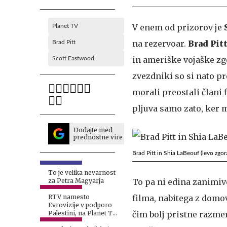
V enem od prizorov je
Planet TV
na rezervoar.
Brad Pit
Brad Pitt
in ameriške vojaške zgo
Scott Eastwood
zvezdniki so si nato p
morali preostali člani 
pljuva samo zato, ker m
Dodajte med
prednostne vire
Brad Pitt in Shia LaBeouf (levo zgo
To je velika nevarnost
za Petra Magyarja
To pa ni edina zanimiv
RTV namesto
filma, nabitega z domov
Evrovizije v podporo
Palestini, na Planet TV
čim bolj pristne razme
z drugačno potezo