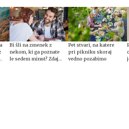
a
Bi šli na zmenek z
Pet stvari, na katere
z
nekom, ki ga poznate
pri pikniku skoraj
le sedem minut? Zdaj
vedno pozabimo
imate priložnost.