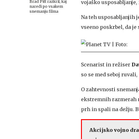
Brad Pitt razkril, kaj
vojaško usposabljanje,
naredi po vsakem
snemanju filma
Na teh usposabljanjih je 
vseeno poskrbel, da je 
Scenarist in režiser
Da
so se med seboj ruvali, 
O zahtevnosti snemanja 
ekstremnih razmerah na
prh in spali na dežju. 
Akcijsko vojno dr