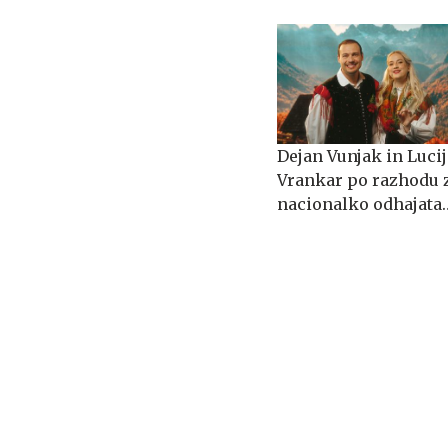
Dejan Vunjak in Lucij
Vrankar po razhodu 
nacionalko odhajata
na Planet TV