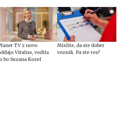
Planet TV z novo
Mislite, da ste dober
oddajo Vitalno, vodila
voznik. Pa ste res?
jo bo Suzana Kozel