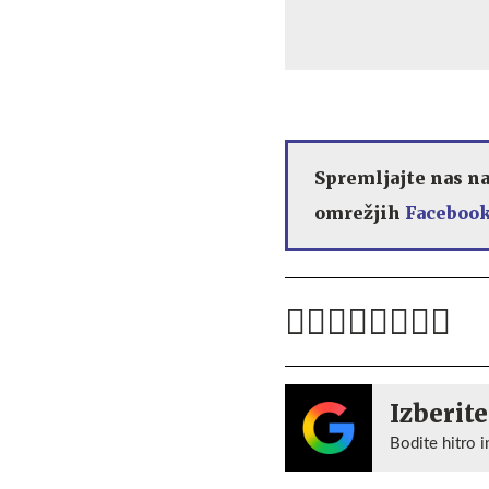
Spremljajte nas n
omrežjih
Facebook
Izberite
Bodite hitro i