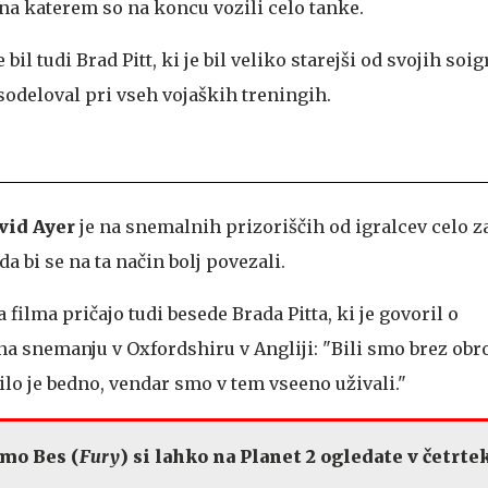
 na katerem so na koncu vozili celo tanke.
bil tudi Brad Pitt, ki je bil veliko starejši od svojih soigr
sodeloval pri vseh vojaških treningih.
vid Ayer
je na snemalnih prizoriščih od igralcev celo z
da bi se na ta način bolj povezali.
filma pričajo tudi besede Brada Pitta, ki je govoril o
 snemanju v Oxfordshiru v Angliji: "Bili smo brez obro
Bilo je bedno, vendar smo v tem vseeno uživali."
amo Bes (
Fury
) si lahko na Planet 2 ogledate v četrtek