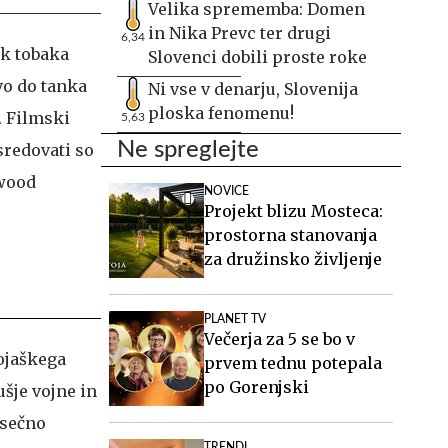
Velika sprememba: Domen
in Nika Prevc ter drugi
6,34
ok tobaka
Slovenci dobili proste roke
vo do tanka
Ni vse v denarju, Slovenija
ploska fenomenu!
. Filmski
5,63
Ne spreglejte
sredovati so
twood
NOVICE
Projekt blizu Mosteca:
prostorna stanovanja
za družinsko življenje
PLANET TV
Večerja za 5 se bo v
ojaškega
prvem tednu potepala
po Gorenjski
ušje vojne in
esečno
TRENDI