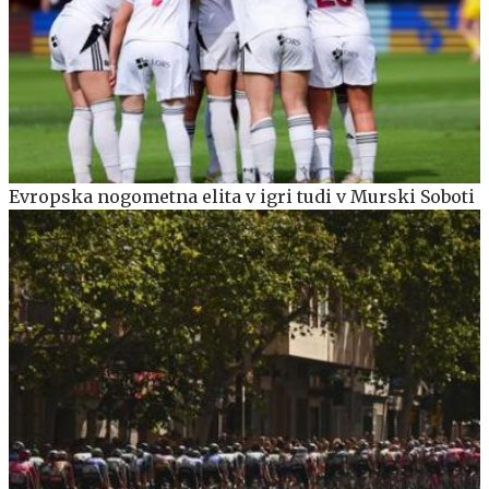
Evropska nogometna elita v igri tudi v Murski Soboti