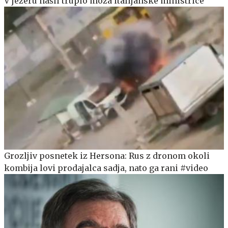
V jezeru našli truplo moža italijanske ministrice
Grozljiv posnetek iz Hersona: Rus z dronom okoli
kombija lovi prodajalca sadja, nato ga rani #video