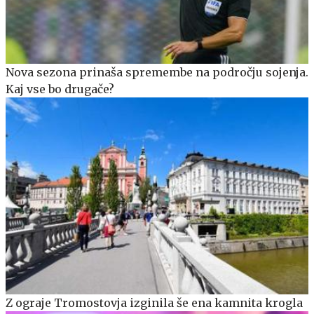
Nova sezona prinaša spremembe na področju sojenja.
Kaj vse bo drugače?
Z ograje Tromostovja izginila še ena kamnita krogla