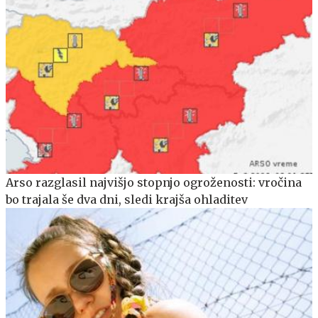
Arso razglasil najvišjo stopnjo ogroženosti: vročina
bo trajala še dva dni, sledi krajša ohladitev