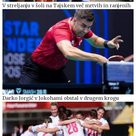
V streljanju v šoli na Tajskem več mrtvih in ranjenih
Darko Jorgić v Jokohami obstal v drugem krogu