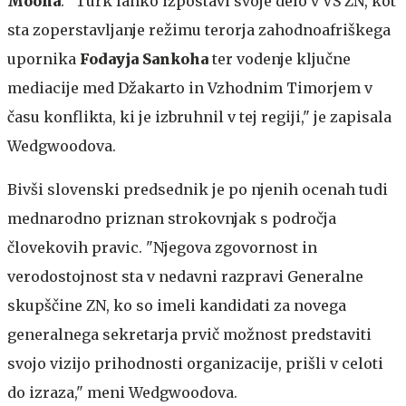
Moona
. "Türk lahko izpostavi svoje delo v VS ZN, kot
sta zoperstavljanje režimu terorja zahodnoafriškega
upornika
Fodayja Sankoha
ter vodenje ključne
mediacije med Džakarto in Vzhodnim Timorjem v
času konflikta, ki je izbruhnil v tej regiji," je zapisala
Wedgwoodova.
Bivši slovenski predsednik je po njenih ocenah tudi
mednarodno priznan strokovnjak s področja
človekovih pravic. "Njegova zgovornost in
verodostojnost sta v nedavni razpravi Generalne
skupščine ZN, ko so imeli kandidati za novega
generalnega sekretarja prvič možnost predstaviti
svojo vizijo prihodnosti organizacije, prišli v celoti
do izraza," meni Wedgwoodova.