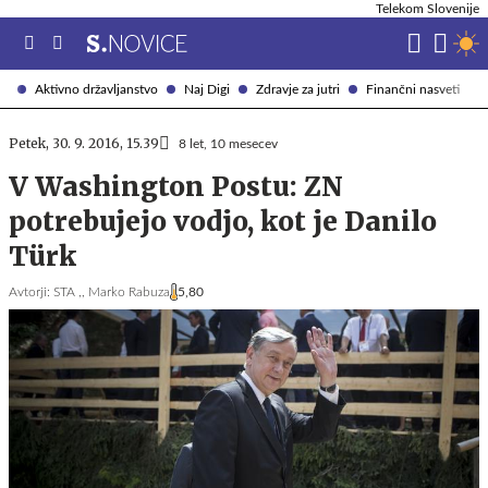
Telekom Slovenije
Aktivno državljanstvo
Naj Digi
Zdravje za jutri
Finančni nasveti
Petek, 30. 9. 2016, 15.39
8 let, 10 mesecev
V Washington Postu: ZN
potrebujejo vodjo, kot je Danilo
Türk
Avtorji:
STA ,,
Marko Rabuza
5,80