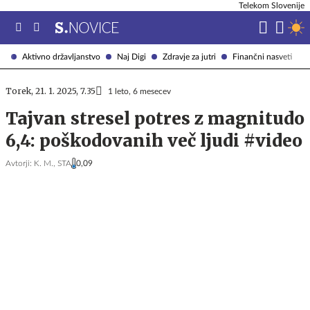
Telekom Slovenije
Aktivno državljanstvo
Naj Digi
Zdravje za jutri
Finančni nasveti
Torek, 21. 1. 2025, 7.35
1 leto, 6 mesecev
Tajvan stresel potres z magnitudo
6,4: poškodovanih več ljudi #video
Avtorji:
K. M.,
STA
0,09