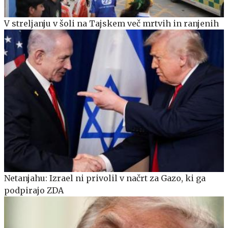
V streljanju v šoli na Tajskem več mrtvih in ranjenih
Netanjahu: Izrael ni privolil v načrt za Gazo, ki ga
podpirajo ZDA