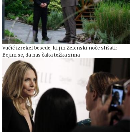
Vučić izrekel besede, ki jih Zelenski noče slišati:
Bojim se, da nas čaka težka zima