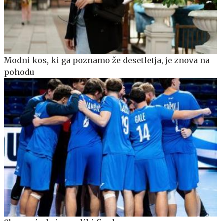
Modni kos, ki ga poznamo že desetletja, je znova na
pohodu