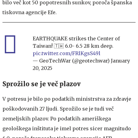
bilo več kot 50 popotresnih sunkov, poroča španska
tiskovna agencije Efe.
EARTHQUAKE strikes the Center of
Taiwan! 🇹🇼 6.0- 6.5 28 km deep.
pic.twitter.com/FRlKgsS49l
— GeoTechWar (@geotechwar)
January
20, 2025
Sprožilo se je več plazov
V potresu je bilo po podatkih ministrstva za zdravje
poškodovanih 27 ljudi. Sprožilo se je tudi več
zemeljskih plazov. Po podatkih ameriškega
geološkega inštituta je imel potres sicer magnitudo