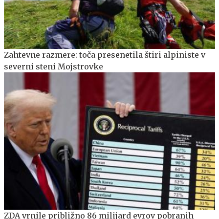
Zahtevne razmere: toča presenetila štiri alpiniste v
severni steni Mojstrovke
ZDA vrnile približno 86 milijard evrov pobranih