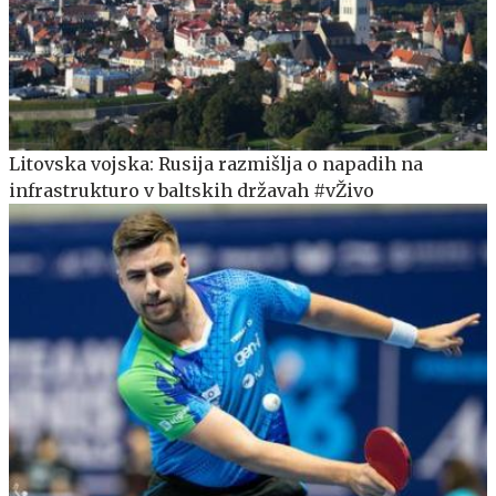
Litovska vojska: Rusija razmišlja o napadih na
infrastrukturo v baltskih državah #vŽivo