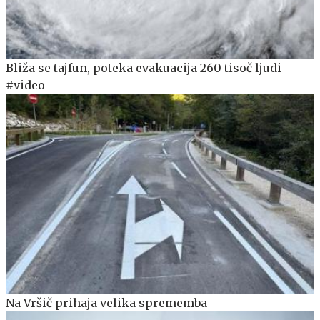
Bliža se tajfun, poteka evakuacija 260 tisoč ljudi
#video
Na Vršič prihaja velika sprememba