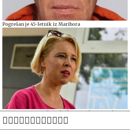
Pogrešan je 45-letnik iz Maribora
Anton Rop ustanavlja politično stranko, neuradno
znano tudi ime generalnega sekretarja