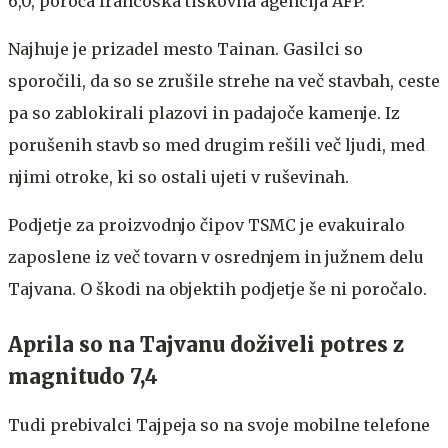
6,0, poroča francoska tiskovna agencija AFP.
Najhuje je prizadel mesto Tainan. Gasilci so
sporočili, da so se zrušile strehe na več stavbah, ceste
pa so zablokirali plazovi in padajoče kamenje. Iz
porušenih stavb so med drugim rešili več ljudi, med
njimi otroke, ki so ostali ujeti v ruševinah.
Podjetje za proizvodnjo čipov TSMC je evakuiralo
zaposlene iz več tovarn v osrednjem in južnem delu
Tajvana. O škodi na objektih podjetje še ni poročalo.
Aprila so na Tajvanu doživeli potres z
magnitudo 7,4
Tudi prebivalci Tajpeja so na svoje mobilne telefone