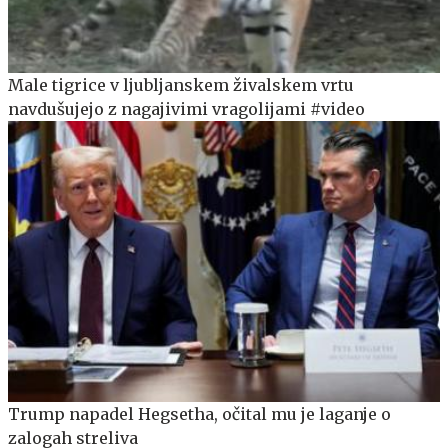
Male tigrice v ljubljanskem živalskem vrtu
navdušujejo z nagajivimi vragolijami #video
Trump napadel Hegsetha, očital mu je laganje o
zalogah streliva