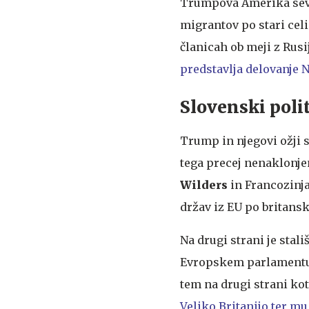
Trumpova Amerika seve
migrantov po stari celi
članicah ob meji z Rusi
predstavlja delovanje 
Slovenski poli
Trump in njegovi ožji 
tega precej nenaklonje
Wilders
in Francozinj
držav iz EU po britans
Na drugi strani je stali
Evropskem parlamentu, 
tem na drugi strani ko
Veliko Britanijo ter mu