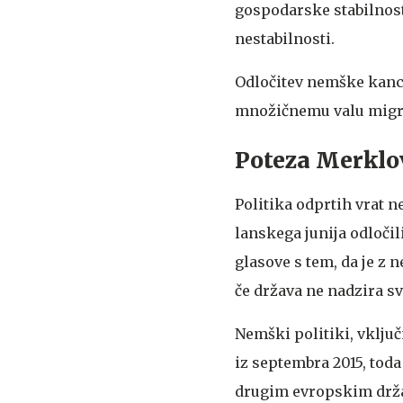
gospodarske stabilnosti
nestabilnosti.
Odločitev nemške kan
množičnemu valu migran
Poteza Merklo
Politika odprtih vrat 
lanskega junija odločil
glasove s tem, da je z
če država ne nadzira sv
Nemški politiki, vklju
iz septembra 2015, toda
drugim evropskim držav