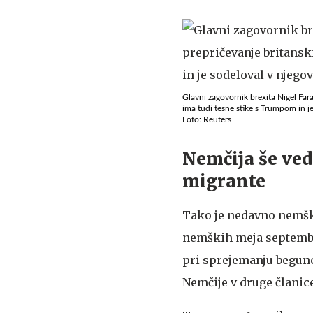
Glavni zagovornik brexita Nigel Fara
ima tudi tesne stike s Trumpom in j
Foto: Reuters
Nemčija še ved
migrante
Tako je nedavno nemšk
nemških meja septembra
pri sprejemanju begunc
Nemčije v druge članic