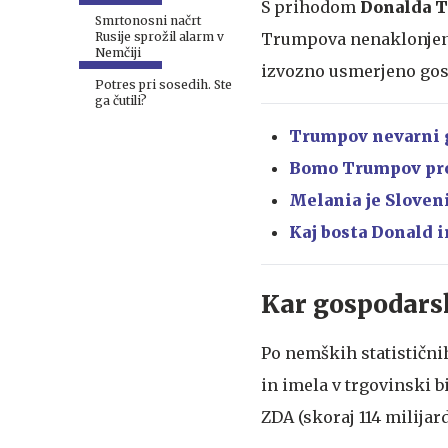
S prihodom
Donalda 
Lakersi v Sloveniji
Smrtonosni načrt
Trumpova nenaklonjeno
Rusije sprožil alarm v
Nemčiji
izvozno usmerjeno gos
Potres pri sosedih. Ste
ga čutili?
Trumpov nevarni 
Bomo Trumpov prot
Melania je Sloveni
Kaj bosta Donald 
Kar gospodarsk
Po nemških statističnih
in imela v trgovinski b
ZDA (skoraj 114 milijar