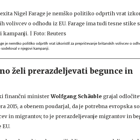
ge je nemško politiko odprtih vrat izkoristil za prepričevanje britanskih volivcev o od
e sodeloval v njegovi kampanji.
no želi prerazdeljevati begunce in
i finančni minister
Wolfgang Schäuble
grajal odločite
 2015, a obenem poudarjal, da je potrebna evropska so
ev in migrantov, to je prerazdeljevanje migrantov in be
e EU.