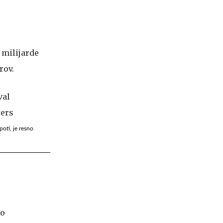
4 milijarde
rov.
oti, je resno
lo