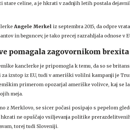
 stare celine, a je hkrati v zadnjih letih postala dejavni
clerke
Angele Merkel
iz septembra 2015, da odpre vrata
tov in beguncev, je tako precej razrahljala odnose v E
ve pomagala zagovornikom brexita
nemške kanclerke je pripomogla k temu, da so se britans
i za izstop iz EU, tudi v ameriški volilni kampanji je Tr
 nemškim primerom opozarjal ameriške volivce, kaj se l
ojih meja.
čno z Merklovo, se sicer počasi posipajo s pepelom gled
 hkrati ne opuščajo vsiljevanja politike prerazdelitveni
am, torej tudi Sloveniji.