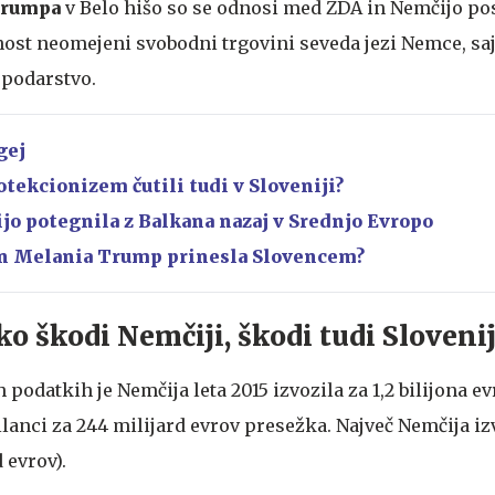
Trumpa
v Belo hišo so se odnosi med ZDA in Nemčijo pos
st neomejeni svobodni trgovini seveda jezi Nemce, saj
podarstvo.
gej
ekcionizem čutili tudi v Sloveniji?
jo potegnila z Balkana nazaj v Srednjo Evropo
in Melania Trump prinesla Slovencem?
o škodi Nemčiji, škodi tudi Slovenij
 podatkih je Nemčija leta 2015 izvozila za 1,2 bilijona e
ilanci za 244 milijard evrov presežka. Največ Nemčija iz
d evrov).