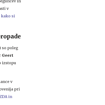
beguncev in
sti v
 kako si
 propade
) so poleg
c
Geert
o izstopu
lance v
ovenija pri
 ZDA in