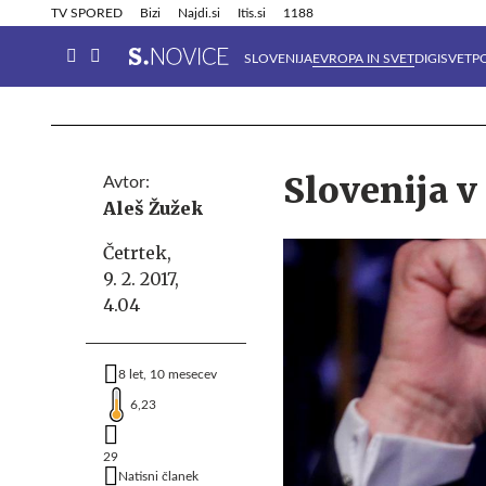
Info in obvestila
Tehnik
TV SPORED
Bizi
Najdi.si
Itis.si
1188
SLOVENIJA
EVROPA IN SVET
DIGISVET
P
Slovenija 
Avtor:
Aleš Žužek
Četrtek,
9. 2. 2017,
4.04
8 let, 10 mesecev
6,23
29
Natisni članek