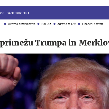
Želite prejemati e-novice?
Uživajmo pametno
OSEL DANES
KRONIKA
Aktivno državljanstvo
Naj Digi
Zdravje za jutri
Finančni nasveti
v primežu Trumpa in Merklo