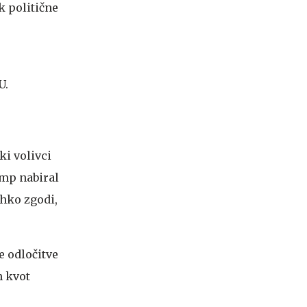
k politične
U.
ki volivci
ump nabiral
ahko zgodi,
e odločitve
h kvot