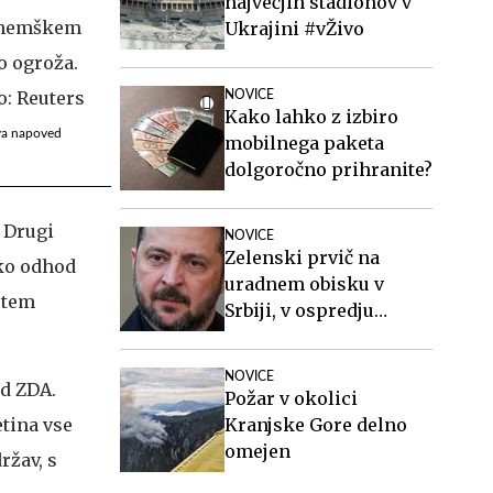
največjih stadionov v
Ukrajini #vŽivo
NOVICE
Kako lahko z izbiro
ova napoved
mobilnega paketa
dolgoročno prihranite?
. Drugi
NOVICE
Zelenski prvič na
hko odhod
uradnem obisku v
s tem
Srbiji, v ospredju
gospodarstvo, varnost
in evropska
NOVICE
d ZDA.
prihodnost
Požar v okolici
tina vse
Kranjske Gore delno
omejen
ržav, s