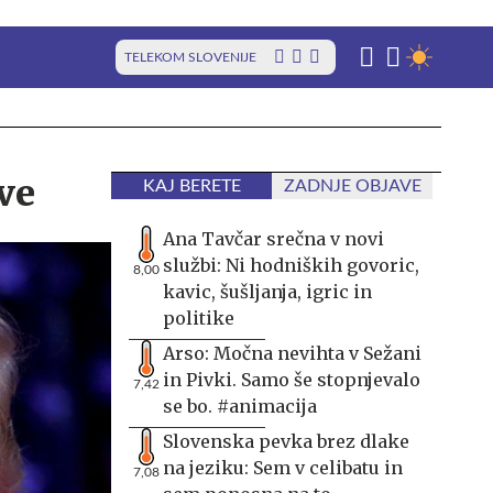
TELEKOM SLOVENIJE
ve
KAJ BERETE
ZADNJE OBJAVE
Ana Tavčar srečna v novi
službi: Ni hodniških govoric,
8,00
kavic, šušljanja, igric in
politike
Arso: Močna nevihta v Sežani
in Pivki. Samo še stopnjevalo
7,42
se bo. #animacija
Slovenska pevka brez dlake
na jeziku: Sem v celibatu in
7,08