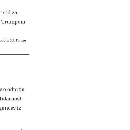
hodu iz EU. Farage
v o odprtju
lidarnost
guncev iz