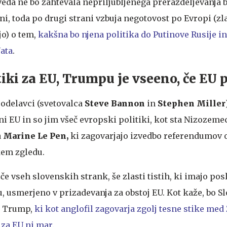
da ne bo zahtevala nepriljubljenega prerazdeljevanja 
ni, toda po drugi strani vzbuja negotovost po Evropi (zla
jo) o tem,
kakšna bo njena politika do Putinove Rusije in
Nata
.
tiki za EU, Trumpu je vseeno, če EU
sodelavci (svetovalca
Steve Bannon
in
Stephen Miller
ni EU in so jim všeč evropski politiki, kot sta Nizozeme
a
Marine Le Pen,
ki zagovarjajo izvedbo referendumov 
kem zgledu.
šče vseh slovenskih strank, še zlasti tistih, ki imajo pos
usmerjeno v prizadevanja za obstoj EU. Kot kaže, bo Sl
t Trump,
ki kot anglofil zagovarja zgolj tesne stike med
 za EU ni mar
.