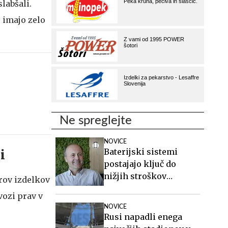
labšali.
 imajo zelo
Ne spreglejte
NOVICE
Baterijski sistemi
i
postajajo ključ do
nižjih stroškov
vrov izdelkov
elektrike v podjetjih
vozi prav v
NOVICE
Rusi napadli enega