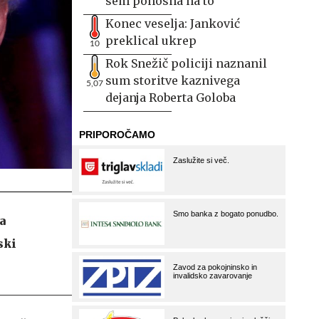
sem ponosna na to
Konec veselja: Janković
preklical ukrep
10
Rok Snežič policiji naznanil
sum storitve kaznivega
5,07
dejanja Roberta Goloba
a
ski