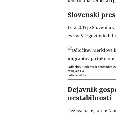
katero ima Nemčija trg
Slovenski pres
Leta 2015 je Slovenija v
evrov. V trgovinski bil
Odločitev Merklove iz septembra 20
zamajala EU.
Foto: Reuters
Dejavnik gospo
nestabilnosti
Težava pa je, ker je N