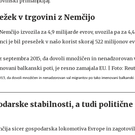
ovinski primanjkljaj.
ežek v trgovini z Nemčijo
 Nemčijo izvozila za 4,9 milijarde evrov, uvozila pa za 4,
anci je bil presežek v našo korist skoraj 522 milijonov ev
15, da dovoli množičen in nenadzorovan val migrantov po tako imenovani balkanski p
darske stabilnosti, a tudi politične
emčija sicer gospodarska lokomotiva Evrope in zagotovi