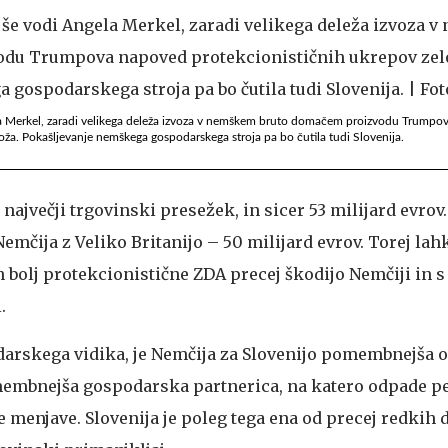
ela Merkel, zaradi velikega deleža izvoza v nemškem bruto domačem proizvodu Trump
oža. Pokašljevanje nemškega gospodarskega stroja pa bo čutila tudi Slovenija.
največji trgovinski presežek, in sicer 53 milijard evrov
emčija z Veliko Britanijo – 50 milijard evrov. Torej la
in bolj protekcionistične ZDA precej škodijo Nemčiji in 
.
arskega vidika, je Nemčija za Slovenijo pomembnejša o
membnejša gospodarska partnerica, na katero odpade pe
menjave. Slovenija je poleg tega ena od precej redkih d