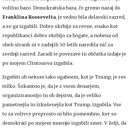
volilno bazo. Demokratska baza, če gremo nazaj do
Franklina Roosevelta
, je vedno bila delavski razred,
a so ga izgubili. Dobro skrbijo za revne, enako kot
republikanci dobro skrbijo za bogate, a nobena od
obeh strank ni v zadnjih 50 letih naredila nič za
srednji razred. Zaradi te povezave in občutka izdaje je
po mojem Clintonova izgubila.
Izgubiti ob nekom tako ogabnem, kot je Trump, je res
težko. Šokantno je, da je z vsem denarjem,
organiziranostjo in ob dejstvu, da je veliko
pametnejša in izkušenejša kot Trump, izgubila. Vse
to za volivce preprosto ni bilo pomembno, ker so
demokrati po mojem mnenju izgubili smer. V želji, da