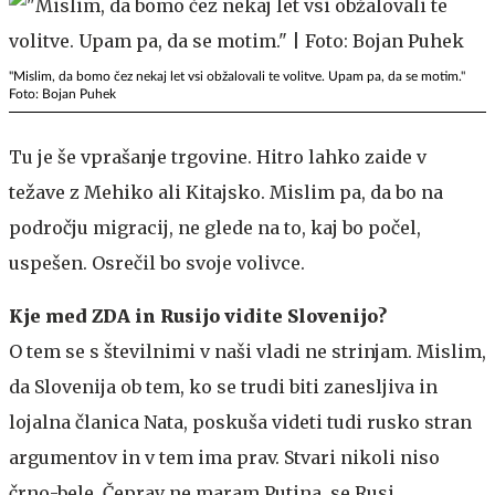
"Mislim, da bomo čez nekaj let vsi obžalovali te volitve. Upam pa, da se motim."
Foto: Bojan Puhek
Tu je še vprašanje trgovine. Hitro lahko zaide v
težave z Mehiko ali Kitajsko. Mislim pa, da bo na
področju migracij, ne glede na to, kaj bo počel,
uspešen. Osrečil bo svoje volivce.
Kje med ZDA in Rusijo vidite Slovenijo?
O tem se s številnimi v naši vladi ne strinjam. Mislim,
da Slovenija ob tem, ko se trudi biti zanesljiva in
lojalna članica Nata, poskuša videti tudi rusko stran
argumentov in v tem ima prav. Stvari nikoli niso
črno-bele. Čeprav ne maram Putina, se Rusi