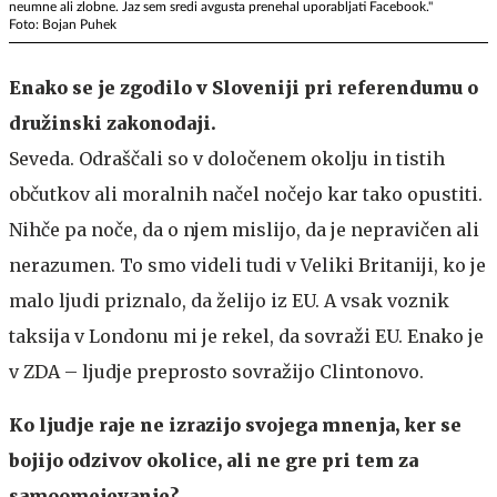
neumne ali zlobne. Jaz sem sredi avgusta prenehal uporabljati Facebook."
Foto: Bojan Puhek
Enako se je zgodilo v Sloveniji pri referendumu o
družinski zakonodaji.
Seveda. Odraščali so v določenem okolju in tistih
občutkov ali moralnih načel nočejo kar tako opustiti.
Nihče pa noče, da o njem mislijo, da je nepravičen ali
nerazumen. To smo videli tudi v Veliki Britaniji, ko je
malo ljudi priznalo, da želijo iz EU. A vsak voznik
taksija v Londonu mi je rekel, da sovraži EU. Enako je
v ZDA – ljudje preprosto sovražijo Clintonovo.
Ko ljudje raje ne izrazijo svojega mnenja, ker se
bojijo odzivov okolice, ali ne gre pri tem za
samoomejevanje?