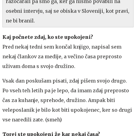
razočarali pa smo ga, ker ga nismo povabili na
osebni intervju, saj se obiska v Sloveniji, kot pravi,
ne bi branil.
Kaj počnete zdaj, ko ste upokojeni?
Pred nekaj tedni sem končal knjigo, napisal sem
nekaj člankov za medije, a večino časa preprosto
uživam doma s svojo družino.
Vsak dan poskušam pisati, zdaj pišem svojo drugo.
Po vseh teh letih pa je lepo, da imam zdaj preprosto
čas za kuhanje, sprehode, družino. Ampak biti
veleposlanik je bilo kot biti upokojenec, ker so drugi
vse naredili zate. (smeh)
Torej ste upokojeni že kar nekaj časa?