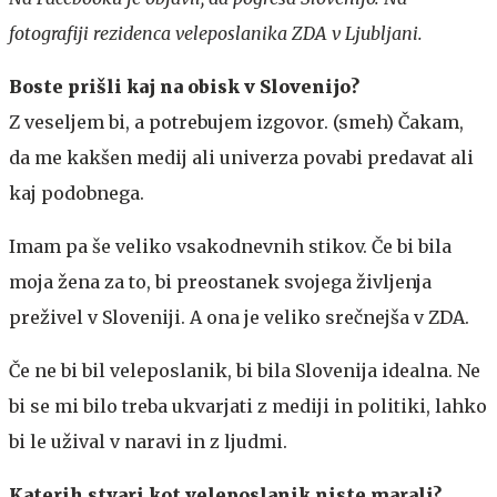
fotografiji rezidenca veleposlanika ZDA v Ljubljani.
Boste prišli kaj na obisk v Slovenijo?
Z veseljem bi, a potrebujem izgovor. (smeh) Čakam,
da me kakšen medij ali univerza povabi predavat ali
kaj podobnega.
Imam pa še veliko vsakodnevnih stikov. Če bi bila
moja žena za to, bi preostanek svojega življenja
preživel v Sloveniji. A ona je veliko srečnejša v ZDA.
Če ne bi bil veleposlanik, bi bila Slovenija idealna. Ne
bi se mi bilo treba ukvarjati z mediji in politiki, lahko
bi le užival v naravi in z ljudmi.
Katerih stvari kot veleposlanik niste marali?