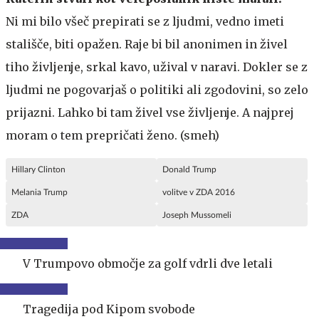
Ni mi bilo všeč prepirati se z ljudmi, vedno imeti
stališče, biti opažen. Raje bi bil anonimen in živel
tiho življenje, srkal kavo, užival v naravi. Dokler se z
ljudmi ne pogovarjaš o politiki ali zgodovini, so zelo
prijazni. Lahko bi tam živel vse življenje. A najprej
moram o tem prepričati ženo. (smeh)
Hillary Clinton
Donald Trump
Melania Trump
volitve v ZDA 2016
ZDA
Joseph Mussomeli
V Trumpovo območje za golf vdrli dve letali
Tragedija pod Kipom svobode