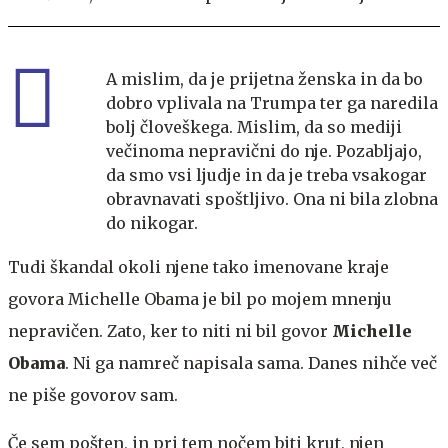
A mislim, da je prijetna ženska in da bo
dobro vplivala na Trumpa ter ga naredila
bolj človeškega. Mislim, da so mediji
večinoma nepravični do nje. Pozabljajo,
da smo vsi ljudje in da je treba vsakogar
obravnavati spoštljivo. Ona ni bila zlobna
do nikogar.
Tudi škandal okoli njene tako imenovane kraje
govora Michelle Obama je bil po mojem mnenju
nepravičen. Zato, ker to niti ni bil govor
Michelle
Obama
. Ni ga namreč napisala sama. Danes nihče več
ne piše govorov sam.
Če sem pošten, in pri tem nočem biti krut, njen