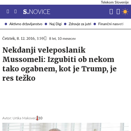
Telekom Slovenije
Aktivno državljanstvo
Naj Digi
Zdravje za jutri
Finančni nasveti
Četrtek, 8. 12. 2016, 3.59
8 let, 10 mesecev
Nekdanji veleposlanik
Mussomeli: Izgubiti ob nekom
tako ogabnem, kot je Trump, je
res težko
Avtor:
Urška Makovec
10