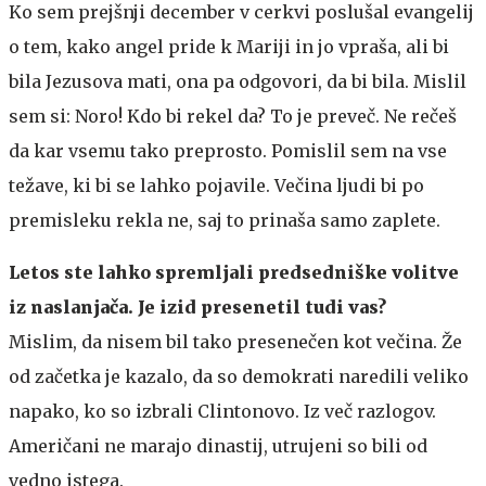
Ko sem prejšnji december v cerkvi poslušal evangelij
o tem, kako angel pride k Mariji in jo vpraša, ali bi
bila Jezusova mati, ona pa odgovori, da bi bila. Mislil
sem si: Noro! Kdo bi rekel da? To je preveč. Ne rečeš
da kar vsemu tako preprosto. Pomislil sem na vse
težave, ki bi se lahko pojavile. Večina ljudi bi po
premisleku rekla ne, saj to prinaša samo zaplete.
Letos ste lahko spremljali predsedniške volitve
iz naslanjača. Je izid presenetil tudi vas?
Mislim, da nisem bil tako presenečen kot večina. Že
od začetka je kazalo, da so demokrati naredili veliko
napako, ko so izbrali Clintonovo. Iz več razlogov.
Američani ne marajo dinastij, utrujeni so bili od
vedno istega.