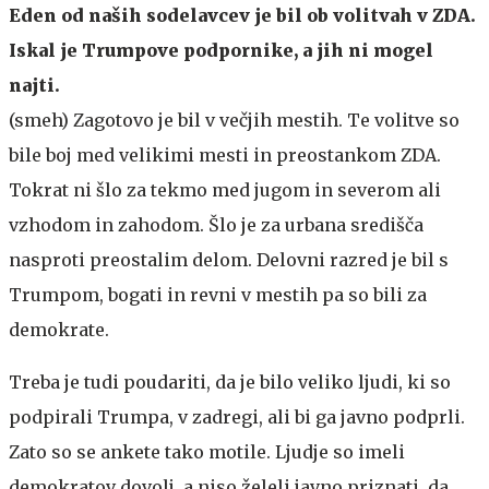
Eden od naših sodelavcev je bil ob volitvah v ZDA.
Iskal je Trumpove podpornike, a jih ni mogel
najti.
(smeh) Zagotovo je bil v večjih mestih. Te volitve so
bile boj med velikimi mesti in preostankom ZDA.
Tokrat ni šlo za tekmo med jugom in severom ali
vzhodom in zahodom. Šlo je za urbana središča
nasproti preostalim delom. Delovni razred je bil s
Trumpom, bogati in revni v mestih pa so bili za
demokrate.
Treba je tudi poudariti, da je bilo veliko ljudi, ki so
podpirali Trumpa, v zadregi, ali bi ga javno podprli.
Zato so se ankete tako motile. Ljudje so imeli
demokratov dovolj, a niso želeli javno priznati, da