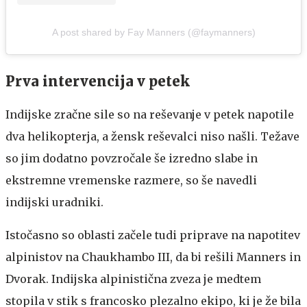
A post shared by Fay Manners (@faymanners)
Prva intervencija v petek
Indijske zračne sile so na reševanje v petek napotile
dva helikopterja, a žensk reševalci niso našli. Težave
so jim dodatno povzročale še izredno slabe in
ekstremne vremenske razmere, so še navedli
indijski uradniki.
Istočasno so oblasti začele tudi priprave na napotitev
alpinistov na Chaukhambo III, da bi rešili Manners in
Dvorak. Indijska alpinistična zveza je medtem
stopila v stik s francosko plezalno ekipo, ki je že bila