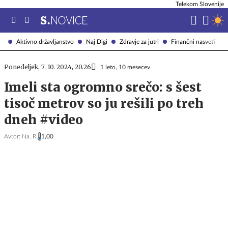
Telekom Slovenije
Aktivno državljanstvo
Naj Digi
Zdravje za jutri
Finančni nasveti
Ponedeljek, 7. 10. 2024, 20.26
1 leto, 10 mesecev
Imeli sta ogromno srečo: s šest
tisoč metrov so ju rešili po treh
dneh #video
Avtor:
Na. R.
1,00