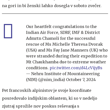
na gori in bi ženski lahko dosegla v soboto zvečer.
Our heartfelt congratulations to the
Indian Air Force, SDRF, IMF & District
Admrtn Chamoli for the successful
rescue of Ms Michelle Theresa Dvorak
(USA) and Ms Fay Jane Manners (UK) who
were stranded during their expedition to
Mt Chaukhamba due to extreme weather
conditions.
pic.twitter.com/d4LcVijyBs
— Nehru Institute of Mountaineering
(NIM) (@nim_india)
October 7, 2024
Pet francoskih alpinistov je svoje koordinate
posredovalo indijskim oblastem, ki so v nedeljo
zjutraj sprožile nov poskus reševanja s