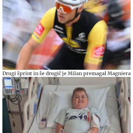
Drugi šprint in še drugič je Milan premagal Magniera