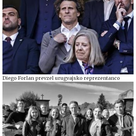
Diego Forlan prevzel urugvajsko reprezentanco