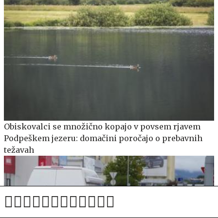
Obiskovalci se množično kopajo v povsem rjavem
Podpeškem jezeru: domačini poročajo o prebavnih
težavah