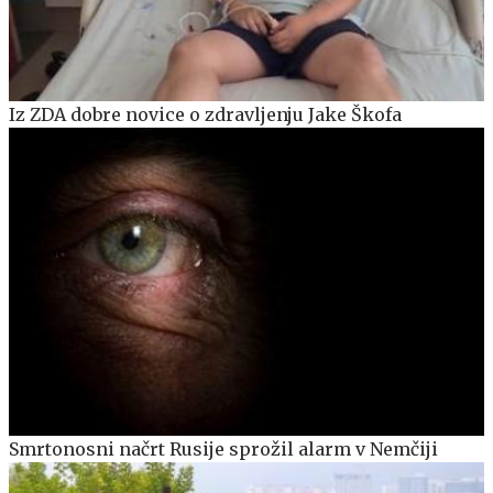
Iz ZDA dobre novice o zdravljenju Jake Škofa
Smrtonosni načrt Rusije sprožil alarm v Nemčiji