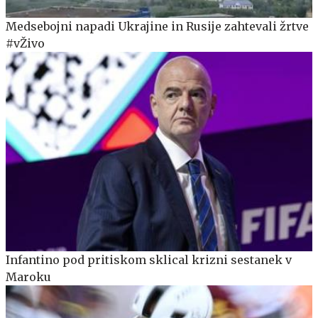
Medsebojni napadi Ukrajine in Rusije zahtevali žrtve
#vŽivo
Infantino pod pritiskom sklical krizni sestanek v
Maroku