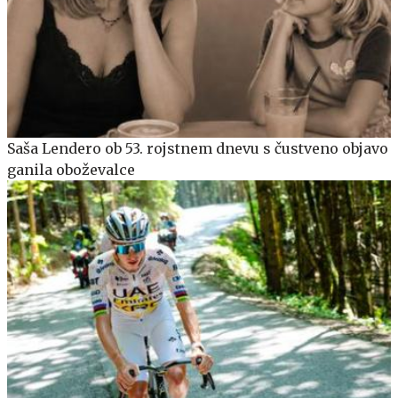
Saša Lendero ob 53. rojstnem dnevu s čustveno objavo
ganila oboževalce