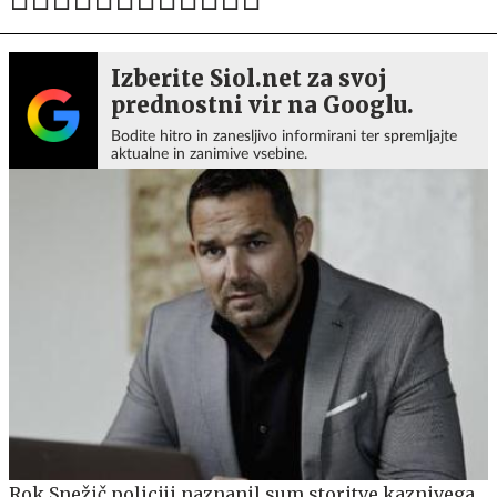
Izberite Siol.net za svoj
prednostni vir na Googlu.
Bodite hitro in zanesljivo informirani ter spremljajte
aktualne in zanimive vsebine.
Rok Snežič policiji naznanil sum storitve kaznivega