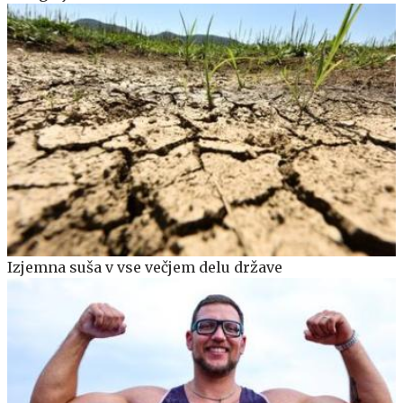
Izjemna suša v vse večjem delu države