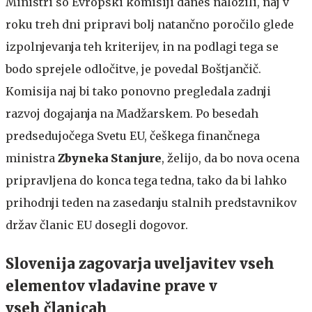
Ministri so Evropski komisiji danes naložili, naj v
roku treh dni pripravi bolj natančno poročilo glede
izpolnjevanja teh kriterijev, in na podlagi tega se
bodo sprejele odločitve, je povedal Boštjančič.
Komisija naj bi tako ponovno pregledala zadnji
razvoj dogajanja na Madžarskem. Po besedah
predsedujočega Svetu EU, češkega finančnega
ministra
Zbyneka Stanjure
, želijo, da bo nova ocena
pripravljena do konca tega tedna, tako da bi lahko
prihodnji teden na zasedanju stalnih predstavnikov
držav članic EU dosegli dogovor.
Slovenija zagovarja uveljavitev vseh
elementov vladavine prave v
vseh članicah