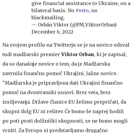
give financial assistance to Ukraine, on a
bilateral basis. No
#veto
, no
blackmailing.
— Orbán Viktor (@PM_ViktorOrban)
December 6, 2022
Na svojem profilu na Twitterju se je na novico odzval
tudi madžarski premier
Viktor Orban
, ki je zapisal,
da so današnje novice o tem, da je Madžarska
zavrnila finančno pomoč Ukrajini, lažne novice.
"Madžarska je pripravljena dati Ukrajini finančno
pomoč na dvostranski osnovi. Brez veta, brez
izsiljevanja. Države članice EU želimo prepričati, da
skupni dolg EU ni rešitev. Če bomo še naprej hodili
po poti proti dolžniški skupnosti, se ne bomo mogli
vrniti. Za Evropo si predstavljamo drugačno