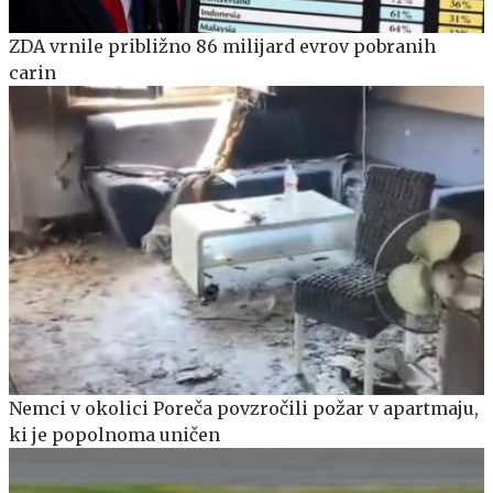
ZDA vrnile približno 86 milijard evrov pobranih
carin
Nemci v okolici Poreča povzročili požar v apartmaju,
ki je popolnoma uničen