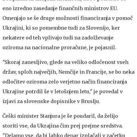
eno izredno zasedanje finančnih ministrov EU.
Omenjajo se še druge možnosti financiranja v pomoč
Ukrajini, ki so pomembne tudi za Slovenijo, ker
nekatere od teh vplivajo tudi na zadolževanje
oziroma na nacionalne proračune, je pojasnil.
"Skoraj zanesljivo, glede na veliko odločenost vseh
držav, sploh največjih, Nemčije in Francije, se bo neka
odločitev oziroma zelo verjetno način financiranja
Ukrajine potrdil še v letošnjem letu," je povedal v
izjavi za slovenske dopisnike v Bruslju.
Češki minister Stanjura je še poudaril, da želijo
storiti vse, da Ukrajina čim prej prejme sredstva.
"Delamo vse, da bi lahko denar izplačali v začetku