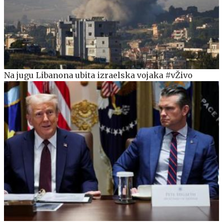
Na jugu Libanona ubita izraelska vojaka #vŽivo