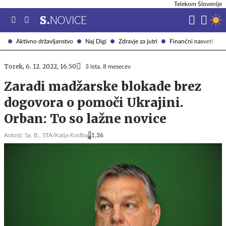
Telekom Slovenije
Aktivno državljanstvo
Naj Digi
Zdravje za jutri
Finančni nasveti
Torek, 6. 12. 2022, 16.50
3 leta, 8 mesecev
Zaradi madžarske blokade brez
dogovora o pomoči Ukrajini.
Orban: To so lažne novice
Avtorji:
Sa. B.,
STA/Katja Kodba
1,36