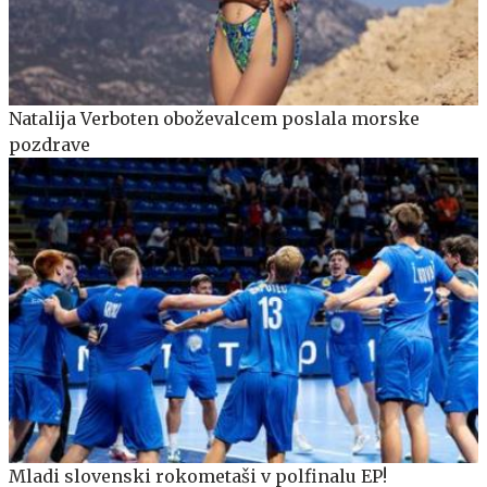
Natalija Verboten oboževalcem poslala morske
pozdrave
Mladi slovenski rokometaši v polfinalu EP!