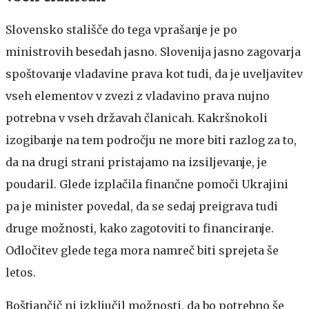
Slovensko stališče do tega vprašanje je po
ministrovih besedah jasno. Slovenija jasno zagovarja
spoštovanje vladavine prava kot tudi, da je uveljavitev
vseh elementov v zvezi z vladavino prava nujno
potrebna v vseh državah članicah. Kakršnokoli
izogibanje na tem področju ne more biti razlog za to,
da na drugi strani pristajamo na izsiljevanje, je
poudaril. Glede izplačila finančne pomoči Ukrajini
pa je minister povedal, da se sedaj preigrava tudi
druge možnosti, kako zagotoviti to financiranje.
Odločitev glede tega mora namreč biti sprejeta še
letos.
Boštjančič ni izključil možnosti, da bo potrebno še