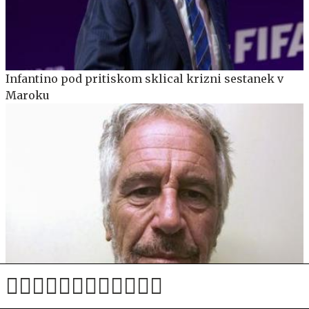
Infantino pod pritiskom sklical krizni sestanek v
Maroku
Nova Mehika toži Trumpovo vlado zaradi oviranja