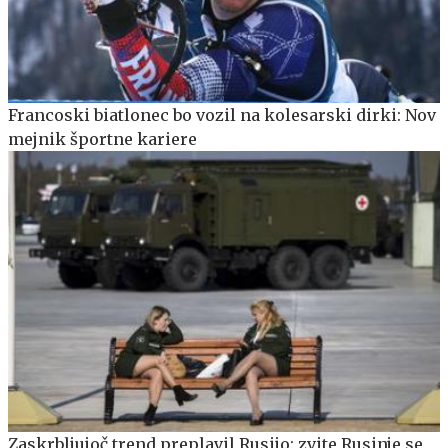
Francoski biatlonec bo vozil na kolesarski dirki: Nov
mejnik športne kariere
Zaskrbljujoč trend preplavil Rusijo: zvite Rusinje se