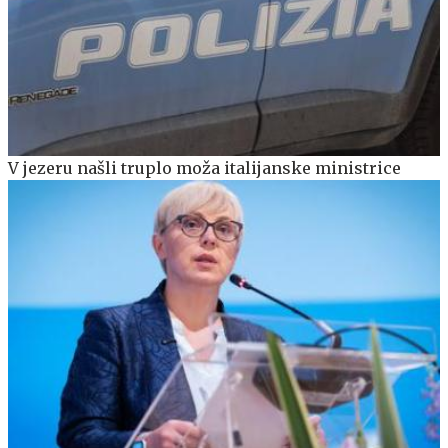
V jezeru našli truplo moža italijanske ministrice