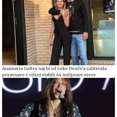
Anamaria Goltes naj bi od Luke Dončića zahtevala
poravnavo v višini slabih 44 milijonov evrov