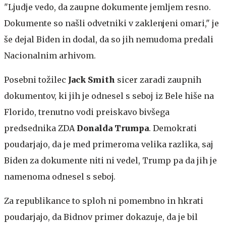
"Ljudje vedo, da zaupne dokumente jemljem resno.
Dokumente so našli odvetniki v zaklenjeni omari," je
še dejal Biden in dodal, da so jih nemudoma predali
Nacionalnim arhivom.
Posebni tožilec
Jack Smith
sicer zaradi zaupnih
dokumentov, ki jih je odnesel s seboj iz Bele hiše na
Florido, trenutno vodi preiskavo bivšega
predsednika ZDA
Donalda Trumpa
. Demokrati
poudarjajo, da je med primeroma velika razlika, saj
Biden za dokumente niti ni vedel, Trump pa da jih je
namenoma odnesel s seboj.
Za republikance to sploh ni pomembno in hkrati
poudarjajo, da Bidnov primer dokazuje, da je bil