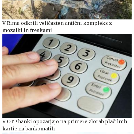
V Rimu odkrili veličasten antični kompleks z
mozaiki in freskami
V OTP banki opozarjajo na primere zlorab plačilnih
kartic na bankomatih