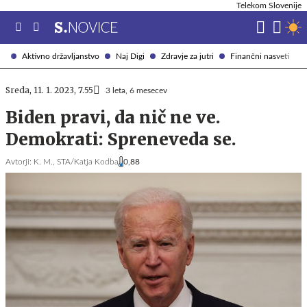
Telekom Slovenije
Aktivno državljanstvo
Naj Digi
Zdravje za jutri
Finančni nasveti
Sreda, 11. 1. 2023, 7.55
3 leta, 6 mesecev
Biden pravi, da nič ne ve.
Demokrati: Spreneveda se.
Avtorji:
K. M.,
STA/Katja Kodba
0,88